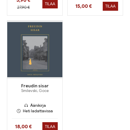
Hinta nyt
5,90 €
TILAA
Hinta nyt
15,00 €
TILAA
Hinta aiemmin
27,90 €
Freudin sisar
Smilevski, Goce
Äänikirja
Heti ladattavissa
Hinta nyt
18,00 €
TILAA