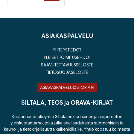
ASIAKASPALVELU
YHTEYSTIEDOT
YLEISET TOIMITUSEHDOT
SAAVUTETTAVUUSSELOSTE
TIETOSUOJASELOSTE
ASIAKASPALVELU@STORIA.FI
SILTALA, TEOS ja ORAVA-KIRJAT
Kustannusosakeyhtiö Siltala on itsenäinen ja riippumaton
yleiskustantamo, joka julkaisee laadukasta suomenkielistä
kauno- ja tietokirjallisuutta kaikenikäisille. Yhtiö koostuu kolmesta