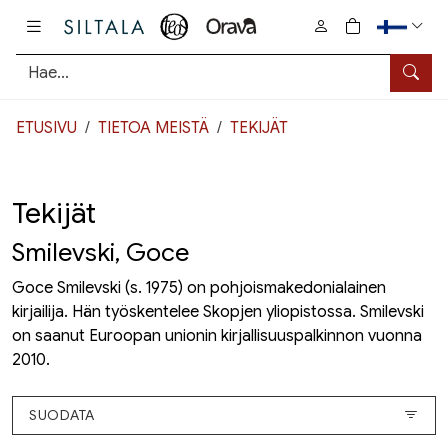
Pääsisältö
0
tuotetta osto
Hae
ETUSIVU
TIETOA MEISTÄ
TEKIJÄT
Tekijät
Smilevski, Goce
Goce Smilevski (s. 1975) on pohjoismakedonialainen
kirjailija. Hän työskentelee Skopjen yliopistossa. Smilevski
on saanut Euroopan unionin kirjallisuuspalkinnon vuonna
2010.
SUODATA