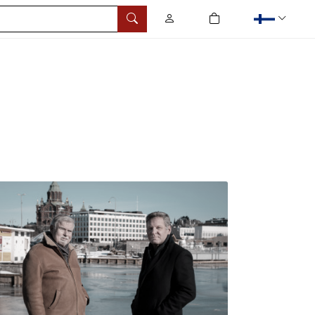
0
tuotetta ostoskorissa
Hae