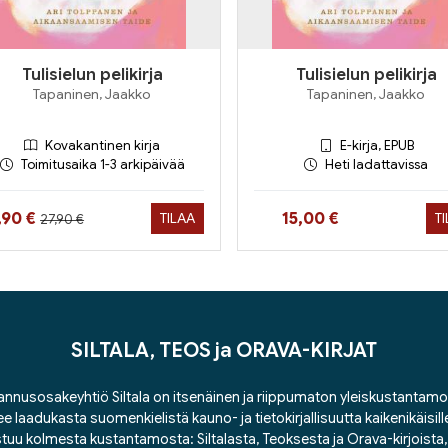
Tulisielun pelikirja
Tulisielun pelikirja
Tapaninen, Jaakko
Tapaninen, Jaakko
Kovakantinen kirja
E-kirja, EPUB
Toimitusaika 1-3 arkipäivää
Heti ladattavissa
Hinta aiemmin
inta nyt
Hinta nyt
,90 €
15,00 €
TILAA
T
27,90 €
SILTALA, TEOS ja ORAVA-KIRJAT
nnusosakeyhtiö Siltala on itsenäinen ja riippumaton yleiskustantamo
ee laadukasta suomenkielistä kauno- ja tietokirjallisuutta kaikenikäisill
tuu kolmesta kustantamosta: Siltalasta, Teoksesta ja Orava-kirjoista, j