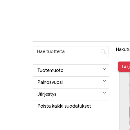
Hakutul
Tar
Tuotemuoto
Painosvuosi
Järjestys
Poista kaikki suodatukset