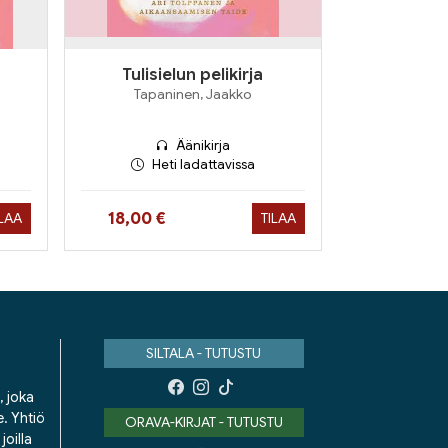
Tulisielun pelikirja
Tapaninen, Jaakko
Äänikirja
Heti ladattavissa
Hinta nyt
18,00 €
ILAA
TILAA
SILTALA - TUTUSTU
, joka
e. Yhtiö
ORAVA-KIRJAT - TUTUSTU
oilla