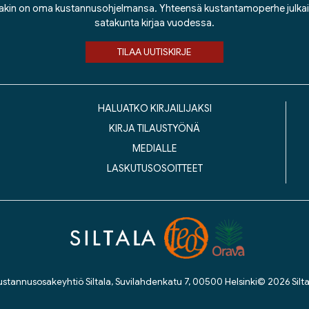
lakin on oma kustannusohjelmansa. Yhteensä kustantamoperhe julka
satakunta kirjaa vuodessa.
TILAA UUTISKIRJE
HALUATKO KIRJAILIJAKSI
KIRJA TILAUSTYÖNÄ
MEDIALLE
LASKUTUSOSOITTEET
ustannusosakeyhtiö Siltala, Suvilahdenkatu 7, 00500 Helsinki
© 2026 Silta