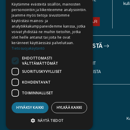
kul
Käytämme evästeitä sisällön, mainosten
TIETOSUOJASELOSTE
personointiin ja liikenteemme analysointiin.
Jaamme myös tietoja sivustomme
käytöstäsi mainos- ja
ASIAKASPALVELU@STORIA.FI
analytiikkakumppaneidemme kanssa, jotka
voivat yhdistää ne muihin tietoihin, jotka
olet heille antanut tai joita he ovat
keränneet käyttäessäsi palveluitaan.
TIETOA MEISTÄ
Tietosuojakäytäntö
TEKIJÄT
EHDOTTOMASTI
KATALOGIT
VÄLTTÄMÄTTÖMÄT
SUORITUSKYVYLLISET
AJANKOHTAISTA
KOHDENTAVAT
TOIMINNALLISET
HYVÄKSY KAIKKI
HYLKÄÄ KAIKKI
K
NÄYTÄ TIEDOT