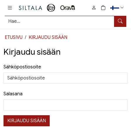
Pääsisältö
0
tuotetta osto
Hae
ETUSIVU
KIRJAUDU SISÄÄN
Kirjaudu sisään
Sähköpostiosoite
Salasana
KIRJAUDU SISÄÄN