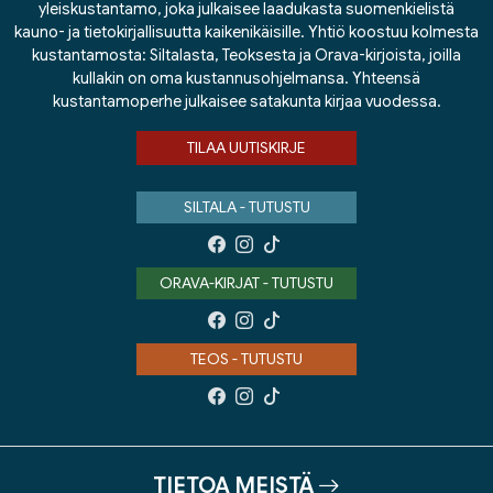
yleiskustantamo, joka julkaisee laadukasta suomenkielistä
kauno- ja tietokirjallisuutta kaikenikäisille. Yhtiö koostuu kolmesta
kustantamosta: Siltalasta, Teoksesta ja Orava-kirjoista, joilla
kullakin on oma kustannusohjelmansa. Yhteensä
kustantamoperhe julkaisee satakunta kirjaa vuodessa.
TILAA UUTISKIRJE
SILTALA - TUTUSTU
ORAVA-KIRJAT - TUTUSTU
TEOS - TUTUSTU
TIETOA MEISTÄ