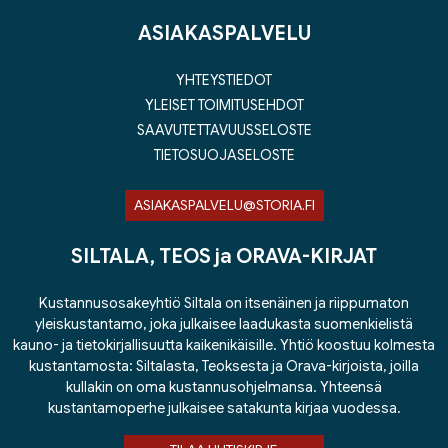
ASIAKASPALVELU
YHTEYSTIEDOT
YLEISET TOIMITUSEHDOT
SAAVUTETTAVUUSSELOSTE
TIETOSUOJASELOSTE
ASIAKASPALVELU@STORIA.FI
SILTALA, TEOS ja ORAVA-KIRJAT
Kustannusosakeyhtiö Siltala on itsenäinen ja riippumaton
yleiskustantamo, joka julkaisee laadukasta suomenkielistä
kauno- ja tietokirjallisuutta kaikenikäisille. Yhtiö koostuu kolmesta
kustantamosta: Siltalasta, Teoksesta ja Orava-kirjoista, joilla
kullakin on oma kustannusohjelmansa. Yhteensä
kustantamoperhe julkaisee satakunta kirjaa vuodessa.