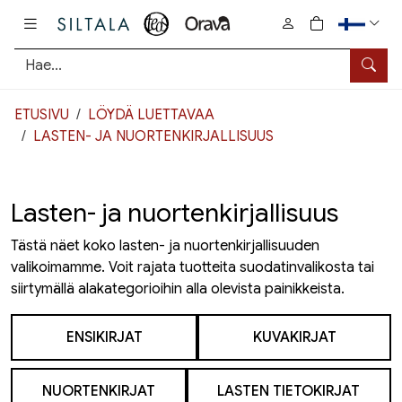
Pääsisältö
0
tuotetta osto
Hae
ETUSIVU
LÖYDÄ LUETTAVAA
LASTEN- JA NUORTENKIRJALLISUUS
Lasten- ja nuortenkirjallisuus
Tästä näet koko lasten- ja nuortenkirjallisuuden
valikoimamme. Voit rajata tuotteita suodatinvalikosta tai
siirtymällä alakategorioihin alla olevista painikkeista.
ENSIKIRJAT
KUVAKIRJAT
NUORTENKIRJAT
LASTEN TIETOKIRJAT