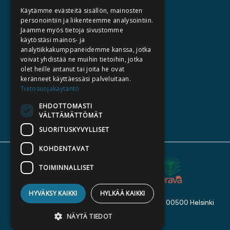
HALUATKO KIRJAILIJAKSI
Käytämme evästeitä sisällön, mainosten
KIRJA TILAUSTYÖNÄ
personointiin ja liikenteemme analysointiin.
Jaamme myös tietoja sivustomme
MEDIALLE
käytöstäsi mainos- ja
LASKUTUSOSOITTEET
analytiikkakumppaneidemme kanssa, jotka
voivat yhdistää ne muihin tietoihin, jotka
olet heille antanut tai joita he ovat
SILTALA.FI
keränneet käyttäessäsi palveluitaan.
Tietosuojakäytäntö
E-JA ÄÄNIKIRJAT
ENNAKKOTILATTAVAT
EHDOTTOMASTI
VÄLTTÄMÄTTÖMÄT
LAHJAKORTTI
SUORITUSKYVYLLISET
KOHDENTAVAT
TOIMINNALLISET
HYVÄKSY KAIKKI
HYLKÄÄ KAIKKI
Kustannusosakeyhtiö Siltala, Suvilahdenkatu 7, 00500 Helsinki
© 2026 Siltala
NÄYTÄ TIEDOT