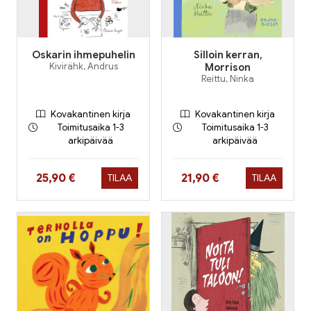
Oskarin ihmepuhelin
Silloin kerran,
Kivirähk, Andrus
Morrison
Reittu, Ninka
Kovakantinen kirja
Kovakantinen kirja
Toimitusaika 1-3
Toimitusaika 1-3
arkipäivää
arkipäivää
Hinta nyt
Hinta nyt
25,90 €
21,90 €
TILAA
TILAA