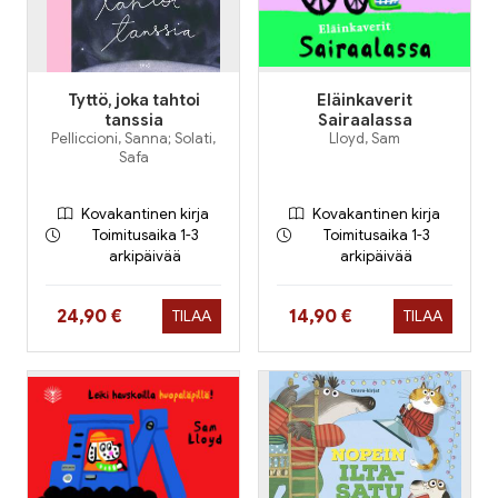
Tyttö, joka tahtoi
Eläinkaverit
tanssia
Sairaalassa
Pelliccioni, Sanna; Solati,
Lloyd, Sam
Safa
Kovakantinen kirja
Kovakantinen kirja
Toimitusaika 1-3
Toimitusaika 1-3
arkipäivää
arkipäivää
Hinta nyt
Hinta nyt
24,90 €
14,90 €
TILAA
TILAA