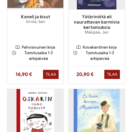
Kaneli ja kisut
Yötärinöitä eli
Airola, Sari
naurattavan karmivia
kertomuksia
Mäkipää, Jari
Pahvisivuinen kirja
Kovakantinen kirja
Toimitusaika 1-3
Toimitusaika 1-3
arkipäivää
arkipäivää
Hinta nyt
Hinta nyt
16,90 €
20,90 €
TILAA
TILAA