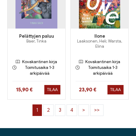
Pelättyjen paluu
Ilone
Baer, Tinka
Laaksonen, Heli; Warsta,
Elina
Kovakantinen kirja
Kovakantinen kirja
Toimitusaika 1-3
Toimitusaika 1-3
arkipäivää
arkipäivää
Hinta nyt
Hinta nyt
15,90 €
23,90 €
TILAA
TILAA
1
2
3
4
>
>>