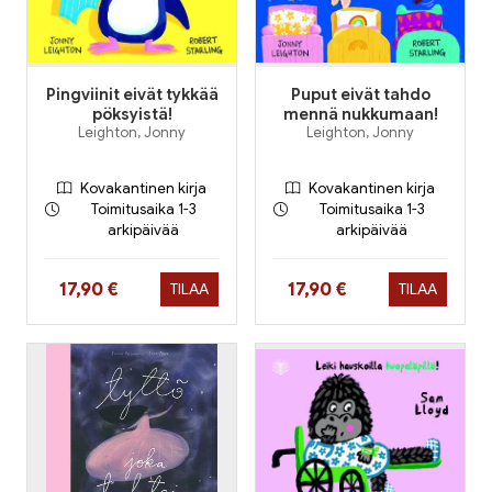
Pingviinit eivät tykkää
Puput eivät tahdo
pöksyistä!
mennä nukkumaan!
Leighton, Jonny
Leighton, Jonny
Kovakantinen kirja
Kovakantinen kirja
Toimitusaika 1-3
Toimitusaika 1-3
arkipäivää
arkipäivää
Hinta nyt
Hinta nyt
17,90 €
17,90 €
TILAA
TILAA