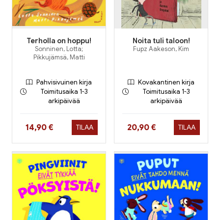
Terholla on hoppu!
Noita tuli taloon!
Sonninen, Lotta;
Fupz Aakeson, Kim
Pikkujämsä, Matti
Pahvisivuinen kirja
Kovakantinen kirja
Toimitusaika 1-3
Toimitusaika 1-3
arkipäivää
arkipäivää
Hinta nyt
Hinta nyt
14,90 €
20,90 €
TILAA
TILAA