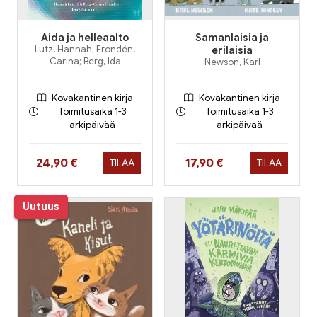
Aida ja helleaalto
Samanlaisia ja
Lutz, Hannah; Frondén,
erilaisia
Carina; Berg, Ida
Newson, Karl
Kovakantinen kirja
Kovakantinen kirja
Toimitusaika 1-3
Toimitusaika 1-3
arkipäivää
arkipäivää
Hinta nyt
Hinta nyt
24,90 €
17,90 €
TILAA
TILAA
Uutuus