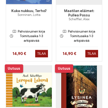
Kuka nukkuu, Terho?
Maatilan eläimet:
Sonninen, Lotta
Pullea Possu
Scheffler, Alex
Pahvisivuinen kirja
Pahvisivuinen kirja
Toimitusaika 1-3
Toimitusaika 1-3
arkipäivää
arkipäivää
Hinta nyt
Hinta nyt
14,90 €
14,90 €
TILAA
TILAA
Uutuus
Uutuus