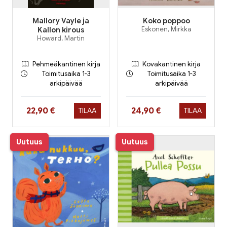
Mallory Vayle ja
Koko poppoo
Kallon kirous
Eskonen, Mirkka
Howard, Martin
Pehmeäkantinen kirja
Kovakantinen kirja
Toimitusaika 1-3
Toimitusaika 1-3
arkipäivää
arkipäivää
Hinta nyt
Hinta nyt
22,90 €
24,90 €
TILAA
TILAA
Uutuus
Uutuus