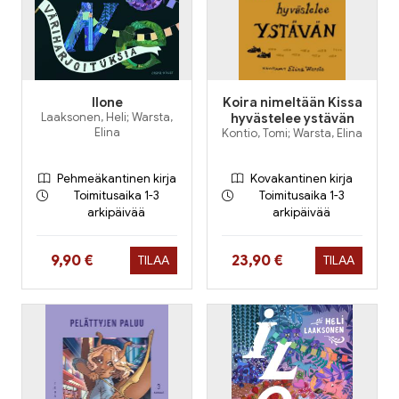
Ilone
Koira nimeltään Kissa
Laaksonen, Heli; Warsta,
hyvästelee ystävän
Elina
Kontio, Tomi; Warsta, Elina
Pehmeäkantinen kirja
Kovakantinen kirja
Toimitusaika 1-3
Toimitusaika 1-3
arkipäivää
arkipäivää
Hinta nyt
Hinta nyt
9,90 €
23,90 €
TILAA
TILAA