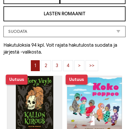
LASTEN ROMAANIT
SUODATA
Hakutuloksia 94 kpl. Voit rajata hakutulosta suodata ja
järjestä -valikosta.
1
2
3
4
>
>>
Uutuus
Uutuus