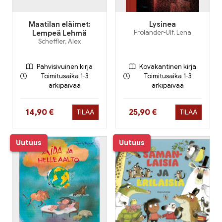
Maatilan eläimet:
Lysinea
Lempeä Lehmä
Frölander-Ulf, Lena
Scheffler, Alex
Pahvisivuinen kirja
Kovakantinen kirja
Toimitusaika 1-3
Toimitusaika 1-3
arkipäivää
arkipäivää
Hinta nyt
Hinta nyt
14,90 €
25,90 €
TILAA
TILAA
Uutuus
Uutuus