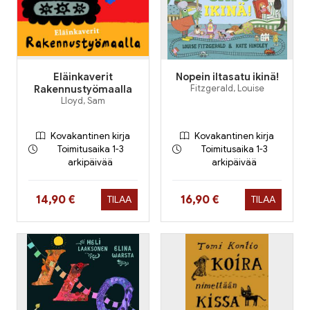
Eläinkaverit
Nopein iltasatu ikinä!
Rakennustyömaalla
Fitzgerald, Louise
Lloyd, Sam
Kovakantinen kirja
Kovakantinen kirja
Toimitusaika 1-3
Toimitusaika 1-3
arkipäivää
arkipäivää
Hinta nyt
Hinta nyt
14,90 €
16,90 €
TILAA
TILAA