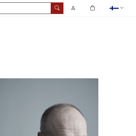
0
tuotetta ostoskorissa
Hae