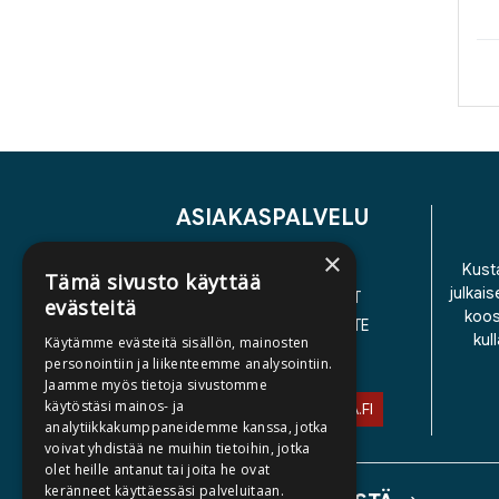
ASIAKASPALVELU
×
YHTEYSTIEDOT
Kusta
Tämä sivusto käyttää
julkais
YLEISET TOIMITUSEHDOT
evästeitä
koos
SAAVUTETTAVUUSSELOSTE
kul
Käytämme evästeitä sisällön, mainosten
TIETOSUOJASELOSTE
personointiin ja liikenteemme analysointiin.
Jaamme myös tietoja sivustomme
käytöstäsi mainos- ja
ASIAKASPALVELU@STORIA.FI
analytiikkakumppaneidemme kanssa, jotka
voivat yhdistää ne muihin tietoihin, jotka
olet heille antanut tai joita he ovat
keränneet käyttäessäsi palveluitaan.