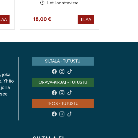
Heti ladattavissa
Hinta nyt
18,00 €
ILAA
TILAA
SILTALA - TUTUSTU
, joka
e. Yhtiö
ORAVA-KIRJAT - TUTUSTU
oilla
isee
TEOS - TUTUSTU