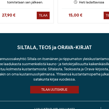
toimitetaan sen jälkeen.
Heti ladattavissa
Hinta nyt
Hinta nyt
27,90 €
15,00 €
TILAA
T
SILTALA, TEOS ja ORAVA-KIRJAT
nnusosakeyhtiö Siltala on itsenäinen ja riippumaton yleiskustantamo
ee laadukasta suomenkielistä kauno- ja tietokirjallisuutta kaikenikäisill
tuu kolmesta kustantamosta: Siltalasta, Teoksesta ja Orava-kirjoista, j
lakin on oma kustannusohjelmansa. Yhteensä kustantamoperhe julka
satakunta kirjaa vuodessa.
TILAA UUTISKIRJE