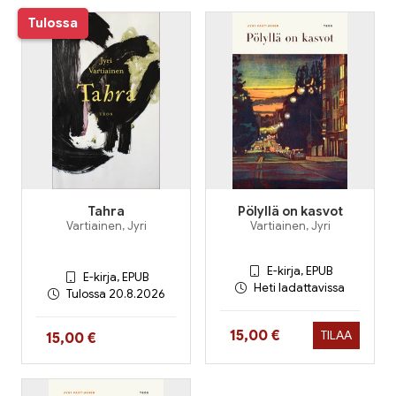
Tulossa
Tahra
Pölyllä on kasvot
Vartiainen, Jyri
Vartiainen, Jyri
E-kirja, EPUB
E-kirja, EPUB
Heti ladattavissa
Tulossa 20.8.2026
Hinta nyt
15,00 €
TILAA
Hinta nyt
15,00 €