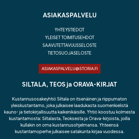
ASIAKASPALVELU
YHTEYSTIEDOT
YLEISET TOIMITUSEHDOT
SAAVUTETTAVUUSSELOSTE
TIETOSUOJASELOSTE
ASIAKASPALVELU@STORIA.FI
SILTALA, TEOS ja ORAVA-KIRJAT
Kustannusosakeyhtiö Siltala on itsenäinen ja riippumaton
yleiskustantamo, joka julkaisee laadukasta suomenkielistä
kauno- ja tietokirjallisuutta kaikenikäisille. Yhtiö koostuu kolmesta
kustantamosta: Siltalasta, Teoksesta ja Orava-kirjoista, joilla
kullakin on oma kustannusohjelmansa. Yhteensä
kustantamoperhe julkaisee satakunta kirjaa vuodessa.