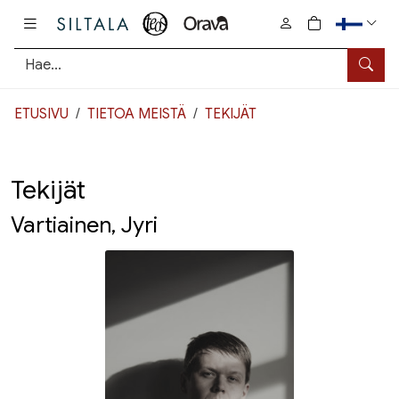
Pääsisältö
0
tuotetta osto
Hae
ETUSIVU
TIETOA MEISTÄ
TEKIJÄT
Tekijät
Vartiainen, Jyri