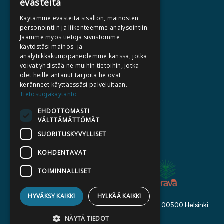
evästeitä
HALUATKO KIRJAILIJAKSI
Käytämme evästeitä sisällön, mainosten
KIRJA TILAUSTYÖNÄ
personointiin ja liikenteemme analysointiin.
Jaamme myös tietoja sivustomme
MEDIALLE
käytöstäsi mainos- ja
LASKUTUSOSOITTEET
analytiikkakumppaneidemme kanssa, jotka
voivat yhdistää ne muihin tietoihin, jotka
olet heille antanut tai joita he ovat
SILTALA.FI
keränneet käyttäessäsi palveluitaan.
Tietosuojakäytäntö
E-JA ÄÄNIKIRJAT
ENNAKKOTILATTAVAT
EHDOTTOMASTI
VÄLTTÄMÄTTÖMÄT
LAHJAKORTTI
SUORITUSKYVYLLISET
KOHDENTAVAT
TOIMINNALLISET
HYVÄKSY KAIKKI
HYLKÄÄ KAIKKI
Kustannusosakeyhtiö Siltala, Suvilahdenkatu 7, 00500 Helsinki
© 2026 Siltala
NÄYTÄ TIEDOT