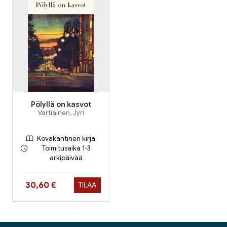
Pölyllä on kasvot
Vartiainen, Jyri
Kovakantinen kirja
Toimitusaika 1-3
arkipäivää
Hinta nyt
30,60 €
TILAA