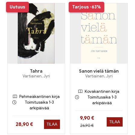
Uutuus
Tarjous
-63%
Tahra
Sanon vielä tämän
Vartiainen, Jyri
Vartiainen, Jyri
Kovakantinen kirja
Pehmeäkantinen kirja
Toimitusaika 1-3
Toimitusaika 1-3
arkipäivää
arkipäivää
Hinta nyt
9,90 €
TILAA
Hinta nyt
28,90 €
TILAA
Hinta aiemmin
26,90 €