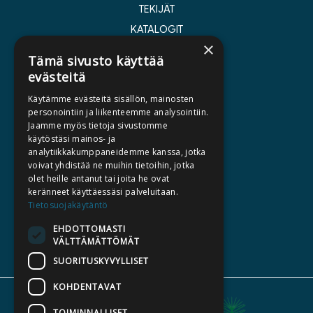
TEKIJÄT
KATALOGIT
×
AJANKOHTAISTA
Tämä sivusto käyttää
evästeitä
HALUATKO KIRJAILIJAKSI
Käytämme evästeitä sisällön, mainosten
KIRJA TILAUSTYÖNÄ
personointiin ja liikenteemme analysointiin.
Jaamme myös tietoja sivustomme
MEDIALLE
käytöstäsi mainos- ja
LASKUTUSOSOITTEET
analytiikkakumppaneidemme kanssa, jotka
voivat yhdistää ne muihin tietoihin, jotka
olet heille antanut tai joita he ovat
SILTALA.FI
keränneet käyttäessäsi palveluitaan.
Tietosuojakäytäntö
E-JA ÄÄNIKIRJAT
ENNAKKOTILATTAVAT
EHDOTTOMASTI
VÄLTTÄMÄTTÖMÄT
LAHJAKORTTI
SUORITUSKYVYLLISET
KOHDENTAVAT
TOIMINNALLISET