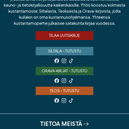
kauno- ja tietokirjallisuutta kaikenikäisille. Yhtiö koostuu kolmesta
kustantamosta: Siltalasta, Teoksesta ja Orava-kirjoista, joilla
kullakin on oma kustannusohjelmansa. Yhteensä
kustantamoperhe julkaisee satakunta kirjaa vuodessa.
TILAA UUTISKIRJE
SILTALA - TUTUSTU
ORAVA-KIRJAT - TUTUSTU
TEOS - TUTUSTU
TIETOA MEISTÄ