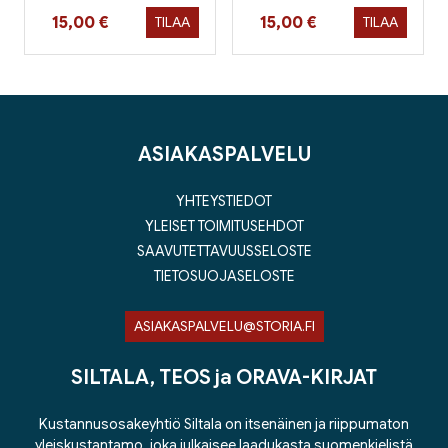
Hinta nyt
Hinta nyt
15,00 €
15,00 €
TILAA
TILAA
ASIAKASPALVELU
YHTEYSTIEDOT
YLEISET TOIMITUSEHDOT
SAAVUTETTAVUUSSELOSTE
TIETOSUOJASELOSTE
ASIAKASPALVELU@STORIA.FI
SILTALA, TEOS ja ORAVA-KIRJAT
Kustannusosakeyhtiö Siltala on itsenäinen ja riippumaton
yleiskustantamo, joka julkaisee laadukasta suomenkielistä