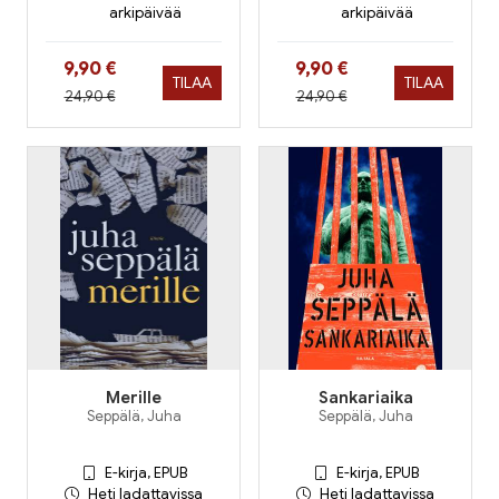
arkipäivää
arkipäivää
Hinta nyt
Hinta nyt
9,90 €
9,90 €
TILAA
TILAA
Hinta aiemmin
Hinta aiemmin
24,90 €
24,90 €
Merille
Sankariaika
Seppälä, Juha
Seppälä, Juha
E-kirja, EPUB
E-kirja, EPUB
Heti ladattavissa
Heti ladattavissa