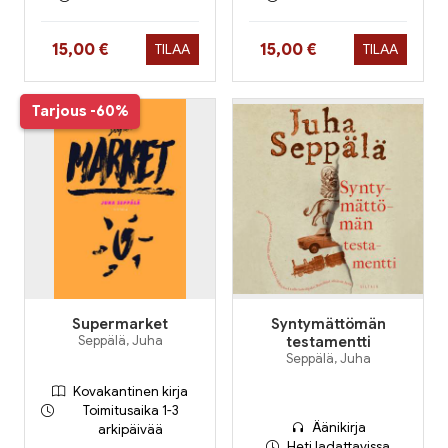
Hinta nyt
Hinta nyt
15,00 €
15,00 €
TILAA
TILAA
Tarjous
-60%
Supermarket
Syntymättömän
Seppälä, Juha
testamentti
Seppälä, Juha
Kovakantinen kirja
Toimitusaika 1-3
Äänikirja
arkipäivää
Heti ladattavissa