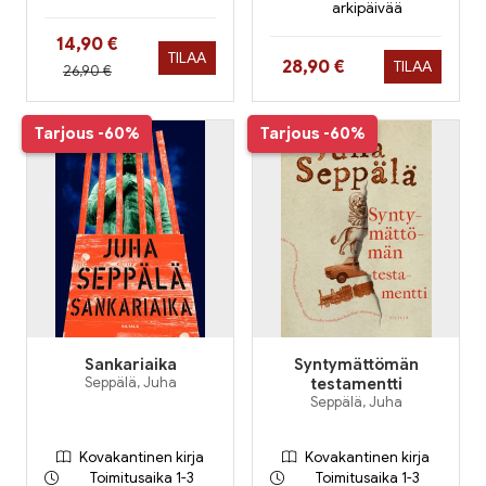
arkipäivää
Hinta nyt
14,90 €
TILAA
Hinta nyt
28,90 €
TILAA
Hinta aiemmin
26,90 €
Tarjous
-60%
Tarjous
-60%
Sankariaika
Syntymättömän
Seppälä, Juha
testamentti
Seppälä, Juha
Kovakantinen kirja
Kovakantinen kirja
Toimitusaika 1-3
Toimitusaika 1-3