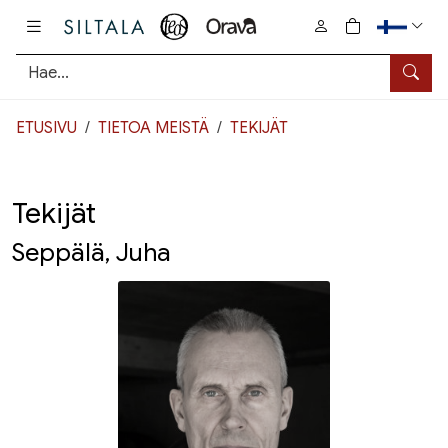
Pääsisältö
0
tuotetta osto
Hae
ETUSIVU
TIETOA MEISTÄ
TEKIJÄT
Tekijät
Seppälä, Juha