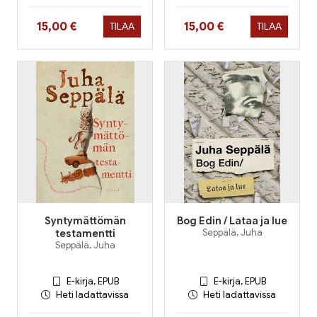
Hinta nyt
Hinta nyt
15,00 €
15,00 €
TILAA
TILAA
Syntymättömän
Bog Edin / Lataa ja lue
testamentti
Seppälä, Juha
Seppälä, Juha
E-kirja, EPUB
E-kirja, EPUB
Heti ladattavissa
Heti ladattavissa