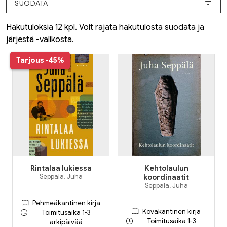
SUODATA
Hakutuloksia 12 kpl. Voit rajata hakutulosta suodata ja
järjestä -valikosta.
Tarjous
-45%
Rintalaa lukiessa
Kehtolaulun
Seppälä, Juha
koordinaatit
Seppälä, Juha
Pehmeäkantinen kirja
Kovakantinen kirja
Toimitusaika 1-3
Toimitusaika 1-3
arkipäivää