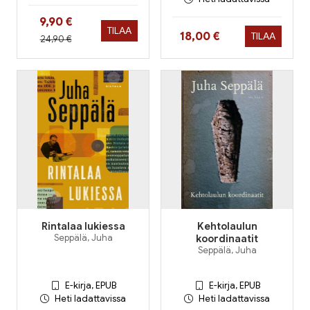
Hinta nyt
9,90 €
TILAA
Hinta nyt
18,00 €
TILAA
Hinta aiemmin
24,90 €
Rintalaa lukiessa
Kehtolaulun
Seppälä, Juha
koordinaatit
Seppälä, Juha
E-kirja, EPUB
E-kirja, EPUB
Heti ladattavissa
Heti ladattavissa