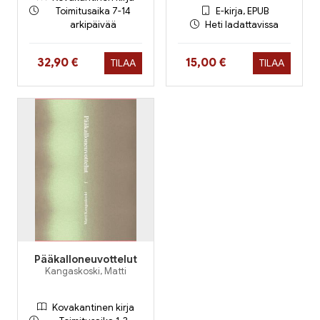
Toimitusaika 7-14
E-kirja, EPUB
arkipäivää
Heti ladattavissa
Hinta nyt
Hinta nyt
32,90 €
15,00 €
TILAA
TILAA
Pääkalloneuvottelut
Kangaskoski, Matti
Kovakantinen kirja