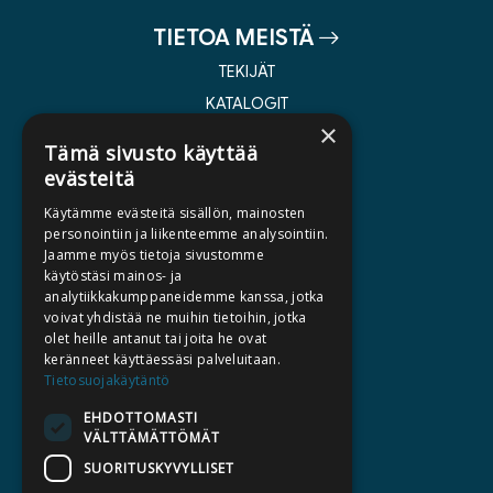
TIETOA MEISTÄ
TEKIJÄT
KATALOGIT
×
AJANKOHTAISTA
Tämä sivusto käyttää
evästeitä
HALUATKO KIRJAILIJAKSI
Käytämme evästeitä sisällön, mainosten
KIRJA TILAUSTYÖNÄ
personointiin ja liikenteemme analysointiin.
Jaamme myös tietoja sivustomme
MEDIALLE
käytöstäsi mainos- ja
LASKUTUSOSOITTEET
analytiikkakumppaneidemme kanssa, jotka
voivat yhdistää ne muihin tietoihin, jotka
olet heille antanut tai joita he ovat
SILTALA.FI
keränneet käyttäessäsi palveluitaan.
Tietosuojakäytäntö
E-JA ÄÄNIKIRJAT
ENNAKKOTILATTAVAT
EHDOTTOMASTI
VÄLTTÄMÄTTÖMÄT
LAHJAKORTTI
SUORITUSKYVYLLISET