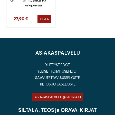
Toimitusaika 1-3
arkipäivää
Hinta nyt
27,90 €
TILAA
ASIAKASPALVELU
YHTEYSTIEDOT
YLEISET TOIMITUSEHDOT
SAAVUTETTAVUUSSELOSTE
TIETOSUOJASELOSTE
ASIAKASPALVELU@STORIA.FI
SILTALA, TEOS ja ORAVA-KIRJAT