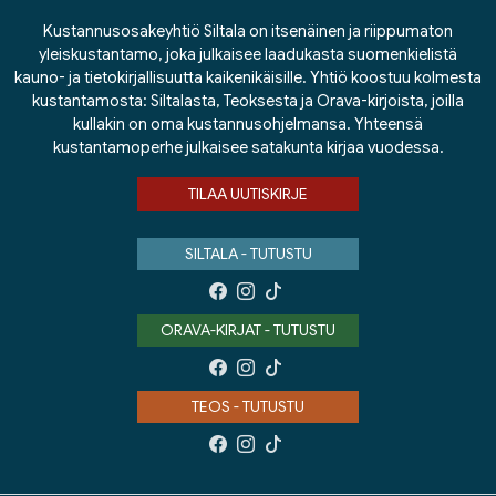
Kustannusosakeyhtiö Siltala on itsenäinen ja riippumaton
yleiskustantamo, joka julkaisee laadukasta suomenkielistä
kauno- ja tietokirjallisuutta kaikenikäisille. Yhtiö koostuu kolmesta
kustantamosta: Siltalasta, Teoksesta ja Orava-kirjoista, joilla
kullakin on oma kustannusohjelmansa. Yhteensä
kustantamoperhe julkaisee satakunta kirjaa vuodessa.
TILAA UUTISKIRJE
SILTALA - TUTUSTU
ORAVA-KIRJAT - TUTUSTU
TEOS - TUTUSTU