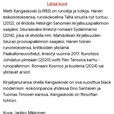
Lataa kuva
Matti Kangaskoski (s.1983) on runoilija ja tutkija. Hänen
esikoisteoksensa, runokokoelma
Tältä sinusta nyt tuntuu
(2012), oli ehdolla Helsingin Sanomien kirjallisuuspalkinnon
saajaksi. Seuraavaksi ilmestyi romaani
Sydänmarssi
(2014), joka oli ehdolla mm. Mahdollisen Kirjallisuuden
Seuran proosapalkinnon saajaksi. Hänen toinen
runoteoksensa, kriitikoiden ylistämä
Pääkalloneuvottelut
, ilmestyi vuonna 2017. Runoteos
Johdatus pimeään
(2020) voitti Ylen Tanssiva karhu -
runopalkinnon. Romaani
Kosmos ja kuolema
(2024) sai
ylistävät arviot.
Kirjailijanuransa ohella Kangaskoski on osa suosittua black
mödernism -kokoonpanoa yhdessä Eino Santasen ja
Tuomas Timosen kanssa. Kangaskoski on filosofian
tohtori.
Kuva: Jarkko Mikkonen