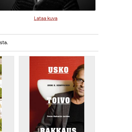
Lataa kuva
sta.