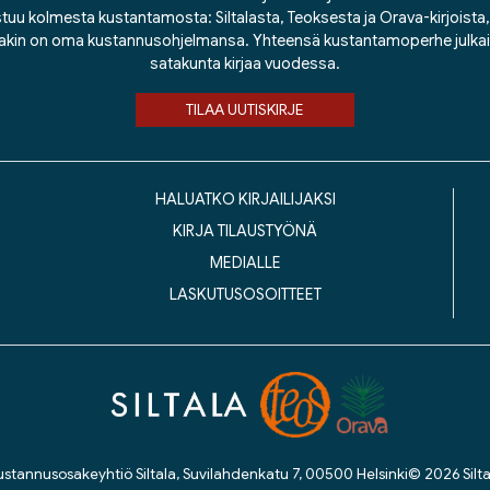
tuu kolmesta kustantamosta: Siltalasta, Teoksesta ja Orava-kirjoista, j
lakin on oma kustannusohjelmansa. Yhteensä kustantamoperhe julka
satakunta kirjaa vuodessa.
TILAA UUTISKIRJE
HALUATKO KIRJAILIJAKSI
KIRJA TILAUSTYÖNÄ
MEDIALLE
LASKUTUSOSOITTEET
ustannusosakeyhtiö Siltala, Suvilahdenkatu 7, 00500 Helsinki
© 2026 Silta