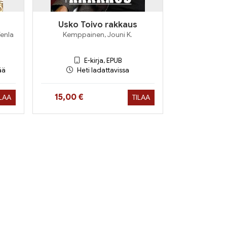
Usko Toivo rakkaus
Venla
Kemppainen, Jouni K.
E-kirja, EPUB
ää
Heti ladattavissa
Hinta nyt
15,00 €
ILAA
TILAA