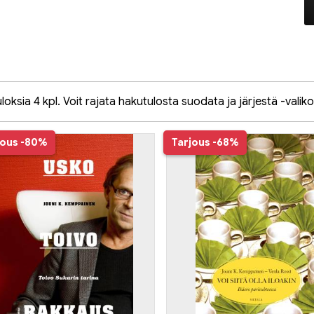
oksia 4 kpl. Voit rajata hakutulosta suodata ja järjestä -valiko
jous
-80%
Tarjous
-68%