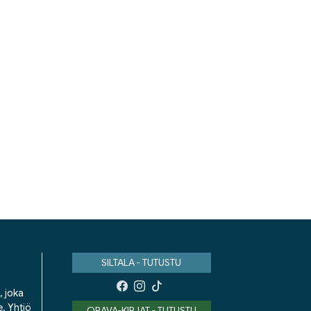
SILTALA - TUTUSTU
, joka
e. Yhtiö
ORAVA-KIRJAT - TUTUSTU