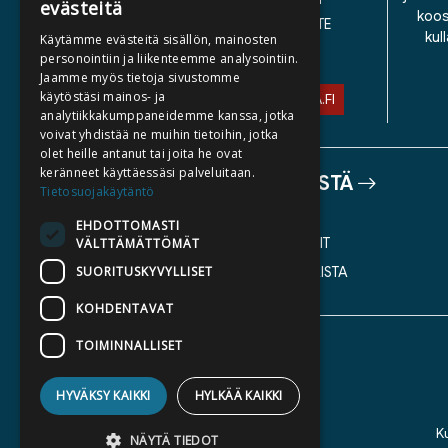
evästeitä
koos
SAAVUTETTAVUUSSELOSTE
kul
Käytämme evästeitä sisällön, mainosten
TIETOSUOJASELOSTE
personointiin ja liikenteemme analysointiin.
Jaamme myös tietoja sivustomme
käytöstäsi mainos- ja
ASIAKASPALVELU@STORIA.FI
analytiikkakumppaneidemme kanssa, jotka
voivat yhdistää ne muihin tietoihin, jotka
olet heille antanut tai joita he ovat
keränneet käyttäessäsi palveluitaan.
TIETOA MEISTÄ
Tietosuojakäytäntö
TEKIJÄT
EHDOTTOMASTI
KATALOGIT
VÄLTTÄMÄTTÖMÄT
SUORITUSKYVYLLISET
AJANKOHTAISTA
KOHDENTAVAT
TOIMINNALLISET
HYVÄKSY KAIKKI
HYLKÄÄ KAIKKI
K
NÄYTÄ TIEDOT