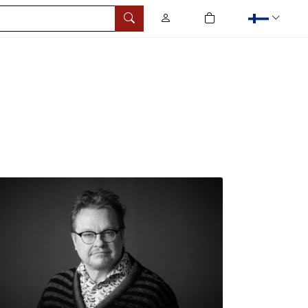
0
tuotetta ostoskorissa
Hae