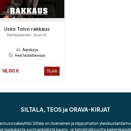
Usko Toivo rakkaus
Kemppainen, Jouni K.
Äänikirja
Heti ladattavissa
Hinta nyt
18,00 €
TILAA
SILTALA, TEOS ja ORAVA-KIRJAT
nnusosakeyhtiö Siltala on itsenäinen ja riippumaton yleiskustantamo
ee laadukasta suomenkielistä kauno- ja tietokirjallisuutta kaikenikäisill