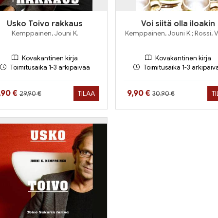
Usko Toivo rakkaus
Voi siitä olla iloakin
Kemppainen, Jouni K.
Kemppainen, Jouni K.; Rossi, 
Kovakantinen kirja
Kovakantinen kirja
Toimitusaika 1-3 arkipäivää
Toimitusaika 1-3 arkipäiv
Hinta aiemmin
Hinta aiemmin
inta nyt
Hinta nyt
,90 €
9,90 €
TILAA
T
29,90 €
30,90 €