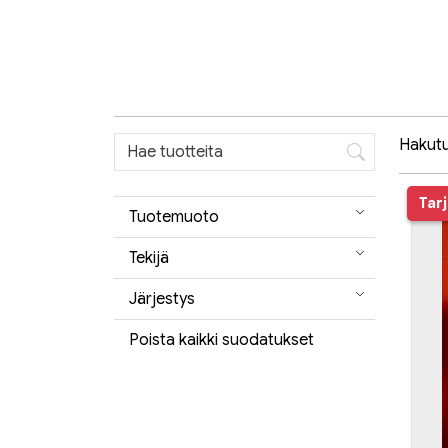
Hakutul
Tar
Tuotemuoto
Tekijä
Järjestys
Poista kaikki suodatukset