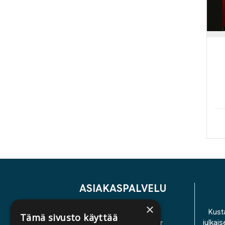
ASIAKASPALVELU
×
YHTEYSTIEDOT
Kusta
Tämä sivusto käyttää
julkais
YLEISET TOIMITUSEHDOT