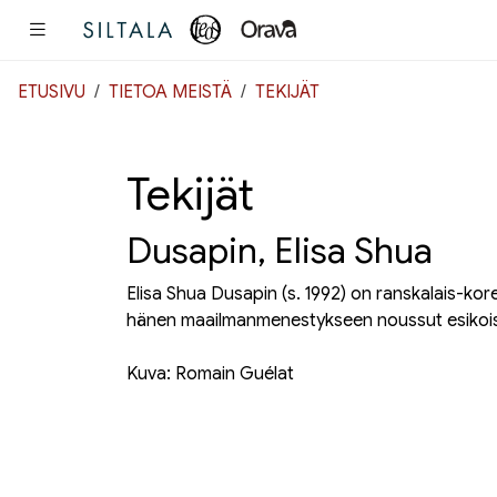
Pääsisältö
ETUSIVU
TIETOA MEISTÄ
TEKIJÄT
Tekijät
Dusapin, Elisa Shua
Elisa Shua Dusapin (s. 1992) on ranskalais-korea
hänen maailmanmenestykseen noussut esikoi
Kuva: Romain Guélat