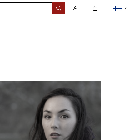
0
tuotetta ostoskorissa
Hae