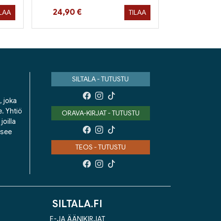
Hinta nyt
24,90 €
ILAA
TILAA
SILTALA - TUTUSTU
, joka
e. Yhtiö
ORAVA-KIRJAT - TUTUSTU
oilla
isee
TEOS - TUTUSTU
SILTALA.FI
E-JA ÄÄNIKIRJAT