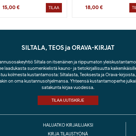
Hinta nyt
Hinta nyt
15,00 €
18,00 €
TILAA
T
SILTALA, TEOS ja ORAVA-KIRJAT
nnusosakeyhtiö Siltala on itsenäinen ja riippumaton yleiskustantamo
ee laadukasta suomenkielistä kauno- ja tietokirjallisuutta kaikenikäisill
tuu kolmesta kustantamosta: Siltalasta, Teoksesta ja Orava-kirjoista, j
lakin on oma kustannusohjelmansa. Yhteensä kustantamoperhe julka
satakunta kirjaa vuodessa.
TILAA UUTISKIRJE
HALUATKO KIRJAILIJAKSI
KIRJA TILAUSTYÖNÄ