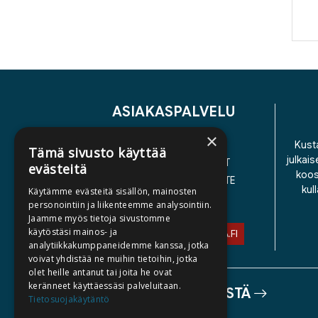
ASIAKASPALVELU
×
YHTEYSTIEDOT
Kusta
Tämä sivusto käyttää
julkais
YLEISET TOIMITUSEHDOT
evästeitä
koos
SAAVUTETTAVUUSSELOSTE
kul
Käytämme evästeitä sisällön, mainosten
TIETOSUOJASELOSTE
personointiin ja liikenteemme analysointiin.
Jaamme myös tietoja sivustomme
käytöstäsi mainos- ja
ASIAKASPALVELU@STORIA.FI
analytiikkakumppaneidemme kanssa, jotka
voivat yhdistää ne muihin tietoihin, jotka
olet heille antanut tai joita he ovat
keränneet käyttäessäsi palveluitaan.
TIETOA MEISTÄ
Tietosuojakäytäntö
TEKIJÄT