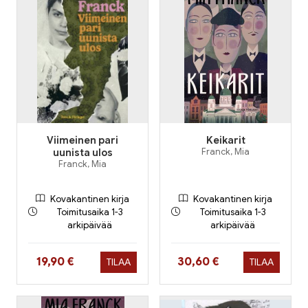
Viimeinen pari
Keikarit
uunista ulos
Franck, Mia
Franck, Mia
Kovakantinen kirja
Kovakantinen kirja
Toimitusaika 1-3
Toimitusaika 1-3
arkipäivää
arkipäivää
Hinta nyt
Hinta nyt
19,90 €
30,60 €
TILAA
TILAA