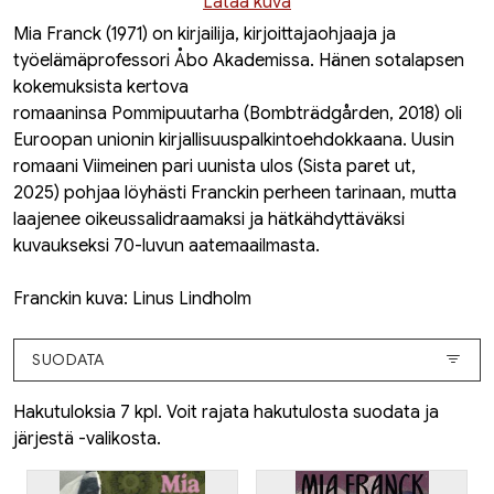
Lataa kuva
Mia Franck (1971) on kirjailija, kirjoittajaohjaaja ja
työelämäprofessori Åbo Akademissa. Hänen sotalapsen
kokemuksista kertova
romaaninsa
Pommipuutarha
(
Bombträdgården
, 2018) oli
Euroopan unionin kirjallisuuspalkintoehdokkaana. Uusin
romaani
Viimeinen pari uunista ulos (Sista paret ut,
2025)
pohjaa löyhästi Franckin perheen tarinaan, mutta
laajenee oikeussalidraamaksi ja hätkähdyttäväksi
kuvaukseksi 70-luvun aatemaailmasta.
Franckin kuva: Linus Lindholm
SUODATA
Hakutuloksia 7 kpl. Voit rajata hakutulosta suodata ja
järjestä -valikosta.