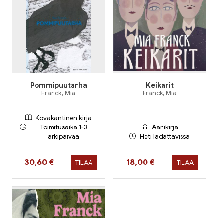
Pommipuutarha
Keikarit
Franck, Mia
Franck, Mia
Kovakantinen kirja
Toimitusaika 1-3
Äänikirja
arkipäivää
Heti ladattavissa
Hinta nyt
Hinta nyt
30,60 €
18,00 €
TILAA
TILAA