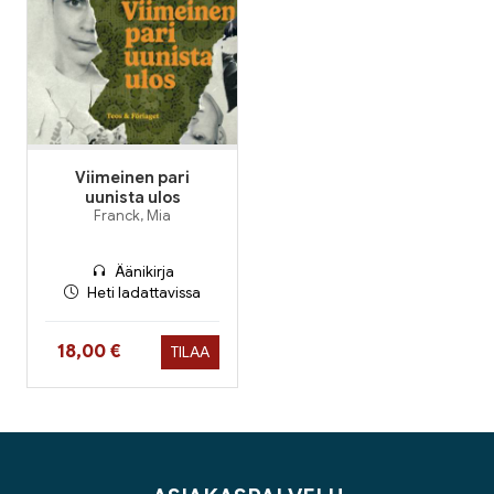
Viimeinen pari
uunista ulos
Franck, Mia
Äänikirja
Heti ladattavissa
Hinta nyt
18,00 €
TILAA