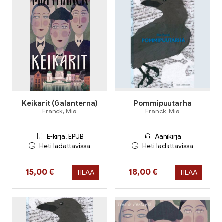
Keikarit (Galanterna)
Pommipuutarha
Franck, Mia
Franck, Mia
E-kirja, EPUB
Äänikirja
Heti ladattavissa
Heti ladattavissa
Hinta nyt
Hinta nyt
15,00 €
18,00 €
TILAA
TILAA