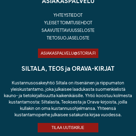
ASIAKASPALVELU
YHTEYSTIEDOT
YLEISET TOIMITUSEHDOT
SAAVUTETTAVUUSSELOSTE
TIETOSUOJASELOSTE
ASIAKASPALVELU@STORIA.FI
SILTALA, TEOS ja ORAVA-KIRJAT
Kustannusosakeyhtiö Siltala on itsenäinen ja riippumaton
yleiskustantamo, joka julkaisee laadukasta suomenkielistä
kauno- ja tietokirjallisuutta kaikenikäisille. Yhtiö koostuu kolmesta
kustantamosta: Siltalasta, Teoksesta ja Orava-kirjoista, joilla
kullakin on oma kustannusohjelmansa. Yhteensä
kustantamoperhe julkaisee satakunta kirjaa vuodessa.
TILAA UUTISKIRJE