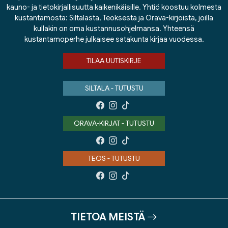
kauno- ja tietokirjallisuutta kaikenikäisille. Yhtiö koostuu kolmesta
kustantamosta: Siltalasta, Teoksesta ja Orava-kirjoista, joilla
kullakin on oma kustannusohjelmansa. Yhteensä
kustantamoperhe julkaisee satakunta kirjaa vuodessa.
TILAA UUTISKIRJE
SILTALA - TUTUSTU
ORAVA-KIRJAT - TUTUSTU
TEOS - TUTUSTU
TIETOA MEISTÄ