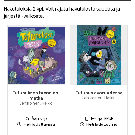
Hakutuloksia 2 kpl. Voit rajata hakutulosta suodata ja
järjestä -valikosta.
Tufunuksen tuonelan-
Tufunus avaruudessa
matka
Lehikoinen, Heikki
Lehikoinen, Heikki
Äänikirja
E-kirja, EPUB
Heti ladattavissa
Heti ladattavissa