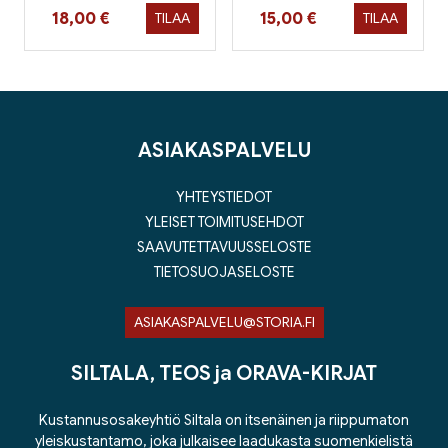
Hinta nyt
Hinta nyt
18,00 €
15,00 €
TILAA
TILAA
ASIAKASPALVELU
YHTEYSTIEDOT
YLEISET TOIMITUSEHDOT
SAAVUTETTAVUUSSELOSTE
TIETOSUOJASELOSTE
ASIAKASPALVELU@STORIA.FI
SILTALA, TEOS ja ORAVA-KIRJAT
Kustannusosakeyhtiö Siltala on itsenäinen ja riippumaton
yleiskustantamo, joka julkaisee laadukasta suomenkielistä