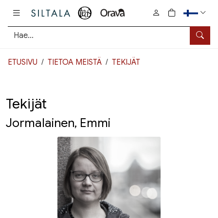
Pääsisältö
0
tuotetta osto
Hae
ETUSIVU
TIETOA MEISTÄ
TEKIJÄT
Tekijät
Jormalainen, Emmi