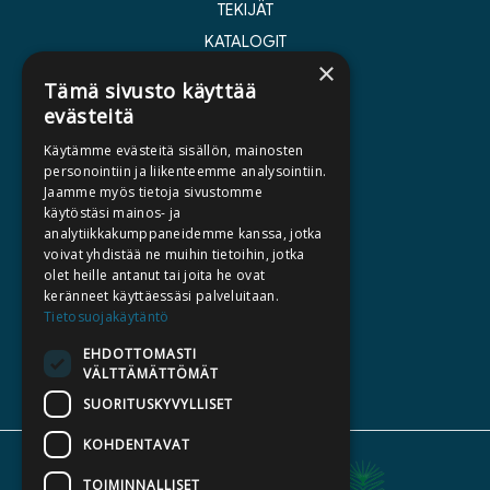
TEKIJÄT
KATALOGIT
×
AJANKOHTAISTA
Tämä sivusto käyttää
evästeitä
HALUATKO KIRJAILIJAKSI
Käytämme evästeitä sisällön, mainosten
KIRJA TILAUSTYÖNÄ
personointiin ja liikenteemme analysointiin.
Jaamme myös tietoja sivustomme
MEDIALLE
käytöstäsi mainos- ja
LASKUTUSOSOITTEET
analytiikkakumppaneidemme kanssa, jotka
voivat yhdistää ne muihin tietoihin, jotka
olet heille antanut tai joita he ovat
SILTALA.FI
keränneet käyttäessäsi palveluitaan.
Tietosuojakäytäntö
E-JA ÄÄNIKIRJAT
ENNAKKOTILATTAVAT
EHDOTTOMASTI
VÄLTTÄMÄTTÖMÄT
LAHJAKORTTI
SUORITUSKYVYLLISET
KOHDENTAVAT
TOIMINNALLISET