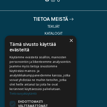
TIETOA MEISTÄ
TEKIJÄT
KATALOGIT
×
AJANKOHTAISTA
Tämä sivusto käyttää
evästeitä
HALUATKO KIRJAILIJAKSI
Käytämme evästeitä sisällön, mainosten
KIRJA TILAUSTYÖNÄ
personointiin ja liikenteemme analysointiin.
Jaamme myös tietoja sivustomme
MEDIALLE
käytöstäsi mainos- ja
LASKUTUSOSOITTEET
analytiikkakumppaneidemme kanssa, jotka
voivat yhdistää ne muihin tietoihin, jotka
olet heille antanut tai joita he ovat
SILTALA.FI
keränneet käyttäessäsi palveluitaan.
Tietosuojakäytäntö
E-JA ÄÄNIKIRJAT
ENNAKKOTILATTAVAT
EHDOTTOMASTI
VÄLTTÄMÄTTÖMÄT