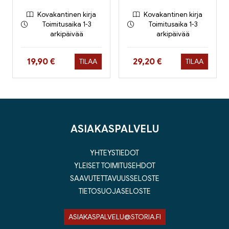
Kovakantinen kirja
Kovakantinen kirja
Toimitusaika 1-3
Toimitusaika 1-3
arkipäivää
arkipäivää
Hinta nyt
Hinta nyt
19,90 €
29,20 €
TILAA
TILAA
ASIAKASPALVELU
YHTEYSTIEDOT
YLEISET TOIMITUSEHDOT
SAAVUTETTAVUUSSELOSTE
TIETOSUOJASELOSTE
ASIAKASPALVELU@STORIA.FI