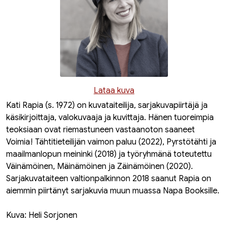
Lataa kuva
Kati Rapia (s. 1972) on kuvataiteilija, sarjakuvapiirtäjä ja
käsikirjoittaja, valokuvaaja ja kuvittaja. Hänen tuoreimpia
teoksiaan ovat riemastuneen vastaanoton saaneet
Voimia! Tähtitieteilijän vaimon paluu
(2022),
Pyrstötähti ja
maailmanlopun meininki
(2018) ja työryhmänä toteutettu
Väinämöinen, Mäinämöinen ja Zäinämöinen
(2020).
Sarjakuvataiteen valtionpalkinnon 2018 saanut Rapia on
aiemmin piirtänyt sarjakuvia muun muassa Napa Booksille.
Kuva: Heli Sorjonen