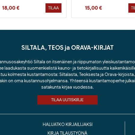
Hinta nyt
Hinta nyt
18,00 €
15,00 €
TILAA
T
SILTALA, TEOS ja ORAVA-KIRJAT
nnusosakeyhtiö Siltala on itsenäinen ja riippumaton yleiskustantamo
ee laadukasta suomenkielistä kauno- ja tietokirjallisuutta kaikenikäisill
tuu kolmesta kustantamosta: Siltalasta, Teoksesta ja Orava-kirjoista, j
lakin on oma kustannusohjelmansa. Yhteensä kustantamoperhe julka
satakunta kirjaa vuodessa.
TILAA UUTISKIRJE
HALUATKO KIRJAILIJAKSI
KIRJA TILAUSTYÖNÄ