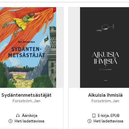
Sydäntenmetsästäjät
Aikuisia ihmisiä
Forsström, Jan
Forsström, Jan
Äänikirja
E-kirja, EPUB
Heti ladattavissa
Heti ladattavissa