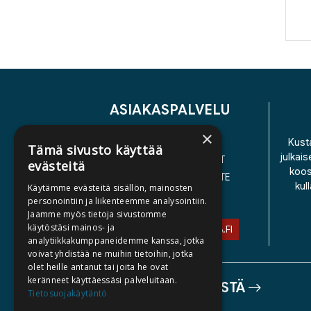
ASIAKASPALVELU
×
YHTEYSTIEDOT
Kusta
Tämä sivusto käyttää
julkais
YLEISET TOIMITUSEHDOT
evästeitä
koos
SAAVUTETTAVUUSSELOSTE
kul
Käytämme evästeitä sisällön, mainosten
TIETOSUOJASELOSTE
personointiin ja liikenteemme analysointiin.
Jaamme myös tietoja sivustomme
käytöstäsi mainos- ja
ASIAKASPALVELU@STORIA.FI
analytiikkakumppaneidemme kanssa, jotka
voivat yhdistää ne muihin tietoihin, jotka
olet heille antanut tai joita he ovat
keränneet käyttäessäsi palveluitaan.
TIETOA MEISTÄ
Tietosuojakäytäntö
TEKIJÄT