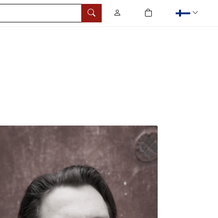
0
tuotetta ostoskorissa
Hae