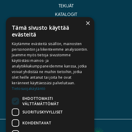
TEKIJÄT
KATALOGIT
×
AJANKOHTAISTA
Tämä sivusto käyttää
evästeitä
HALUATKO KIRJAILIJAKSI
Käytämme evästeitä sisällön, mainosten
KIRJA TILAUSTYÖNÄ
personointiin ja liikenteemme analysointiin.
Jaamme myös tietoja sivustomme
MEDIALLE
käytöstäsi mainos- ja
LASKUTUSOSOITTEET
analytiikkakumppaneidemme kanssa, jotka
voivat yhdistää ne muihin tietoihin, jotka
olet heille antanut tai joita he ovat
SILTALA.FI
keränneet käyttäessäsi palveluitaan.
Tietosuojakäytäntö
E-JA ÄÄNIKIRJAT
ENNAKKOTILATTAVAT
EHDOTTOMASTI
VÄLTTÄMÄTTÖMÄT
LAHJAKORTTI
SUORITUSKYVYLLISET
KOHDENTAVAT