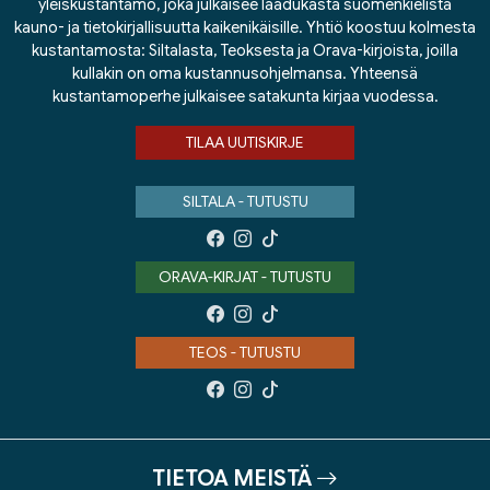
yleiskustantamo, joka julkaisee laadukasta suomenkielistä
kauno- ja tietokirjallisuutta kaikenikäisille. Yhtiö koostuu kolmesta
kustantamosta: Siltalasta, Teoksesta ja Orava-kirjoista, joilla
kullakin on oma kustannusohjelmansa. Yhteensä
kustantamoperhe julkaisee satakunta kirjaa vuodessa.
TILAA UUTISKIRJE
SILTALA - TUTUSTU
ORAVA-KIRJAT - TUTUSTU
TEOS - TUTUSTU
TIETOA MEISTÄ