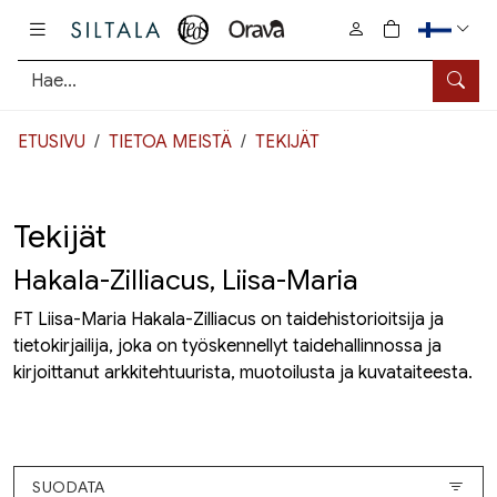
Pääsisältö
0
tuotetta osto
Hae
ETUSIVU
TIETOA MEISTÄ
TEKIJÄT
Tekijät
Hakala-Zilliacus, Liisa-Maria
FT Liisa-Maria Hakala-Zilliacus on taidehistorioitsija ja
tietokirjailija, joka on työskennellyt taidehallinnossa ja
kirjoittanut arkkitehtuurista, muotoilusta ja kuvataiteesta.
SUODATA