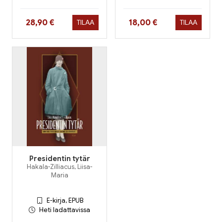
Hinta nyt
Hinta nyt
28,90 €
18,00 €
TILAA
TILAA
Presidentin tytär
Hakala-Zilliacus, Liisa-
Maria
E-kirja, EPUB
Heti ladattavissa