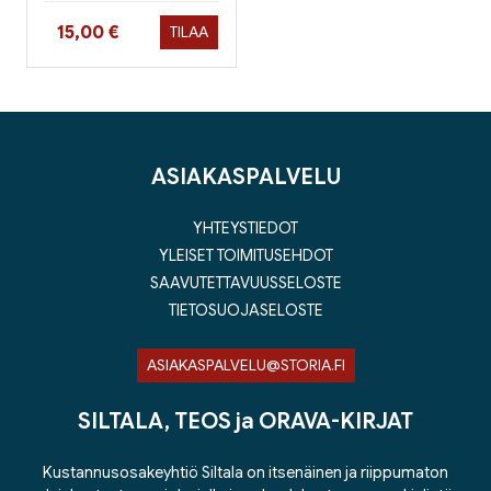
Hinta nyt
15,00 €
TILAA
ASIAKASPALVELU
YHTEYSTIEDOT
YLEISET TOIMITUSEHDOT
SAAVUTETTAVUUSSELOSTE
TIETOSUOJASELOSTE
ASIAKASPALVELU@STORIA.FI
SILTALA, TEOS ja ORAVA-KIRJAT
Kustannusosakeyhtiö Siltala on itsenäinen ja riippumaton