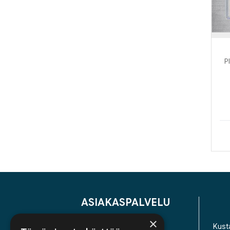
P
ASIAKASPALVELU
×
YHTEYSTIEDOT
Kusta