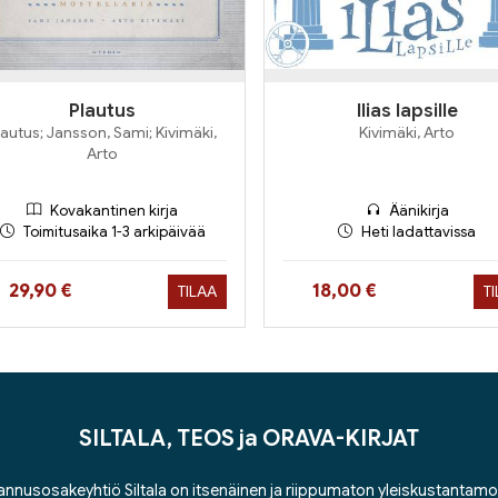
Plautus
Ilias lapsille
lautus; Jansson, Sami; Kivimäki,
Kivimäki, Arto
Arto
Kovakantinen kirja
Äänikirja
Toimitusaika 1-3 arkipäivää
Heti ladattavissa
Hinta nyt
Hinta nyt
29,90 €
18,00 €
TILAA
T
SILTALA, TEOS ja ORAVA-KIRJAT
nnusosakeyhtiö Siltala on itsenäinen ja riippumaton yleiskustantamo