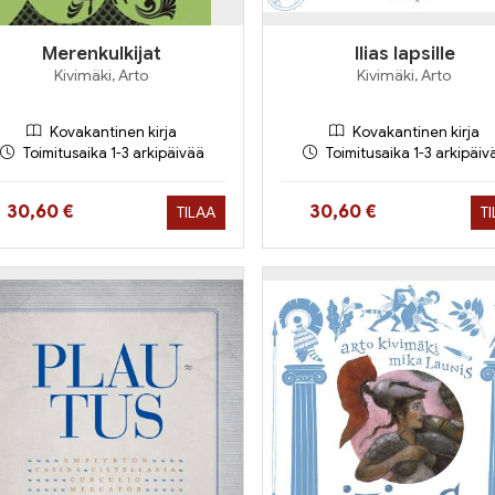
Merenkulkijat
Ilias lapsille
Kivimäki, Arto
Kivimäki, Arto
Kovakantinen kirja
Kovakantinen kirja
Toimitusaika 1-3 arkipäivää
Toimitusaika 1-3 arkipäiv
Hinta nyt
Hinta nyt
30,60 €
30,60 €
TILAA
T