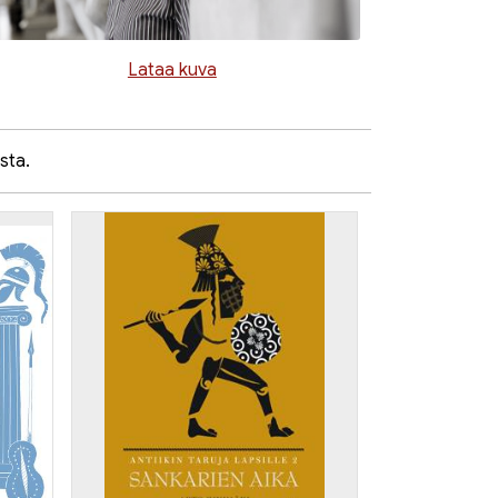
Lataa kuva
sta.