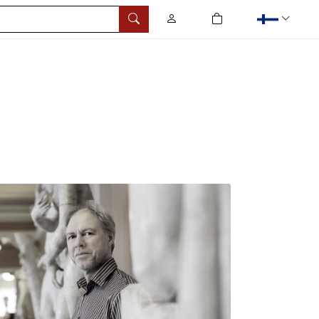
0
tuotetta ostoskorissa
Hae