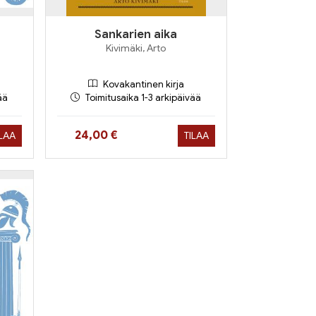
Sankarien aika
Kivimäki, Arto
Kovakantinen kirja
ää
Toimitusaika 1-3 arkipäivää
Hinta nyt
24,00 €
ILAA
TILAA