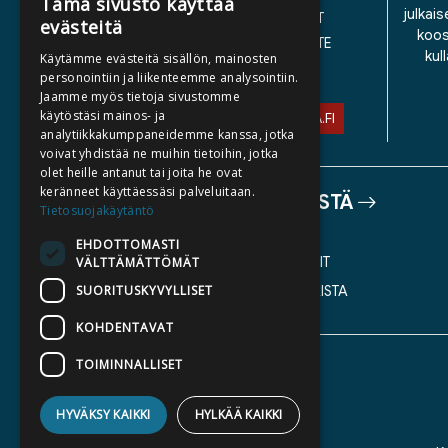
Tämä sivusto käyttää
julkais
YLEISET TOIMITUSEHDOT
evästeitä
koos
SAAVUTETTAVUUSSELOSTE
kul
Käytämme evästeitä sisällön, mainosten
TIETOSUOJASELOSTE
personointiin ja liikenteemme analysointiin.
Jaamme myös tietoja sivustomme
käytöstäsi mainos- ja
ASIAKASPALVELU@STORIA.FI
analytiikkakumppaneidemme kanssa, jotka
voivat yhdistää ne muihin tietoihin, jotka
olet heille antanut tai joita he ovat
keränneet käyttäessäsi palveluitaan.
TIETOA MEISTÄ
Tietosuojakäytäntö
TEKIJÄT
EHDOTTOMASTI
KATALOGIT
VÄLTTÄMÄTTÖMÄT
SUORITUSKYVYLLISET
AJANKOHTAISTA
KOHDENTAVAT
TOIMINNALLISET
HYVÄKSY KAIKKI
HYLKÄÄ KAIKKI