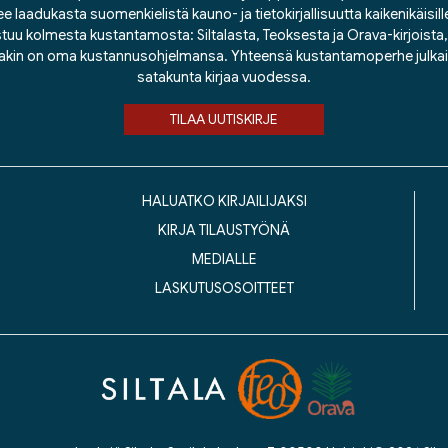
ee laadukasta suomenkielistä kauno- ja tietokirjallisuutta kaikenikäisill
tuu kolmesta kustantamosta: Siltalasta, Teoksesta ja Orava-kirjoista, j
lakin on oma kustannusohjelmansa. Yhteensä kustantamoperhe julka
satakunta kirjaa vuodessa.
TILAA UUTISKIRJE
HALUATKO KIRJAILIJAKSI
KIRJA TILAUSTYÖNÄ
MEDIALLE
LASKUTUSOSOITTEET