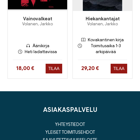
Vainovalkeat
Hiekankantajat
Volanen, Jarkko
Volanen, Jarkko
Kovakantinen kirja
Äänikirja
Toimitusaika 1-3
Heti ladattavissa
arkipäivää
Hinta nyt
Hinta nyt
18,00 €
29,20 €
TILAA
TILAA
ASIAKASPALVELU
YHTEYSTIEDOT
YLEISET TOIMITUSEHDOT