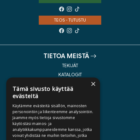
TEOS - TUTUSTU
TIETOA MEISTÄ
TEKIJÄT
KATALOGIT
×
AJANKOHTAISTA
Tämä sivusto käyttää
evästeitä
HALUATKO KIRJAILIJAKSI
Käytämme evästeitä sisällön, mainosten
KIRJA TILAUSTYÖNÄ
personointiin ja liikenteemme analysointiin.
Jaamme myös tietoja sivustomme
MEDIALLE
käytöstäsi mainos- ja
LASKUTUSOSOITTEET
analytiikkakumppaneidemme kanssa, jotka
voivat yhdistää ne muihin tietoihin, jotka