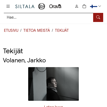
Pääsisältö
0
tuotetta osto
Hae
ETUSIVU
TIETOA MEISTÄ
TEKIJÄT
Tekijät
Volanen, Jarkko