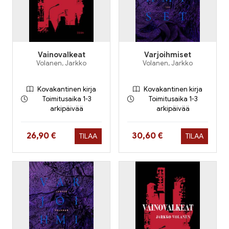
Vainovalkeat
Varjoihmiset
Volanen, Jarkko
Volanen, Jarkko
Kovakantinen kirja
Kovakantinen kirja
Toimitusaika 1-3
Toimitusaika 1-3
arkipäivää
arkipäivää
Hinta nyt
Hinta nyt
26,90 €
30,60 €
TILAA
TILAA