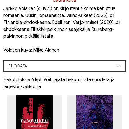
Lataa kuva
Jarkko Volanen (s. 1971) on kirjoittanut kolme kehuttua
romaania. Uusin romaaneista,
Vainovalkeat
(2025), oli
Finlandia-ehdokkaana. Edellinen,
Varjoihmiset
(2020), oli
ehdokkaana Tiiliskivi-palkinnon saajaksi ja Runeberg-
palkinnon pitkällä listalla.
Volasen kuva: Milka Alanen
SUODATA
Hakutuloksia 6 kpl. Voit rajata hakutulosta suodata ja
järjestä -valikosta.