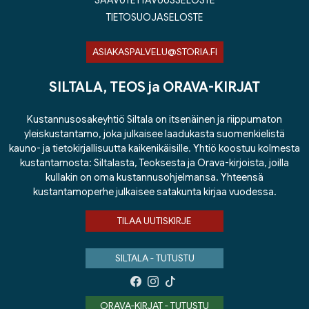
SAAVUTETTAVUUSSELOSTE
TIETOSUOJASELOSTE
ASIAKASPALVELU@STORIA.FI
SILTALA, TEOS ja ORAVA-KIRJAT
Kustannusosakeyhtiö Siltala on itsenäinen ja riippumaton
yleiskustantamo, joka julkaisee laadukasta suomenkielistä
kauno- ja tietokirjallisuutta kaikenikäisille. Yhtiö koostuu kolmesta
kustantamosta: Siltalasta, Teoksesta ja Orava-kirjoista, joilla
kullakin on oma kustannusohjelmansa. Yhteensä
kustantamoperhe julkaisee satakunta kirjaa vuodessa.
TILAA UUTISKIRJE
SILTALA - TUTUSTU
ORAVA-KIRJAT - TUTUSTU