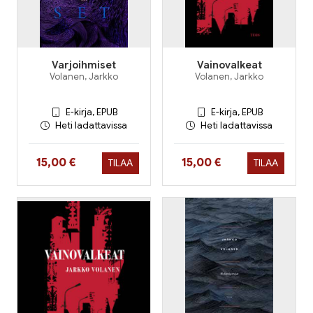
Varjoihmiset
Vainovalkeat
Volanen, Jarkko
Volanen, Jarkko
E-kirja, EPUB
E-kirja, EPUB
Heti ladattavissa
Heti ladattavissa
Hinta nyt
Hinta nyt
15,00 €
15,00 €
TILAA
TILAA