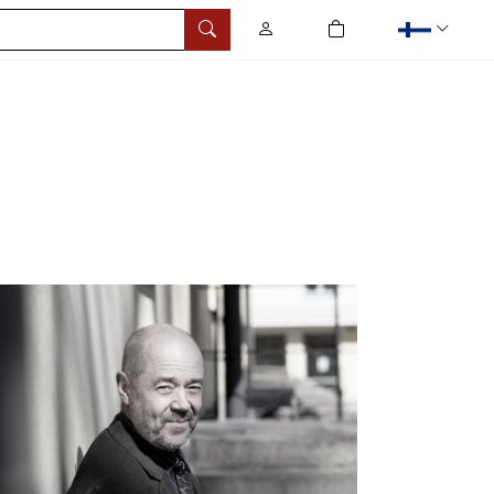
0
tuotetta ostoskorissa
Hae