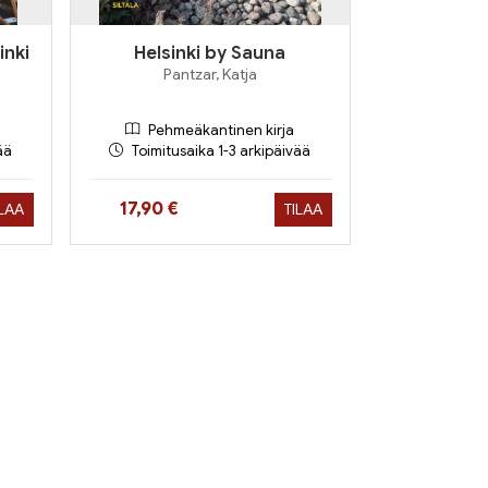
inki
Helsinki by Sauna
Pantzar, Katja
Pehmeäkantinen kirja
ää
Toimitusaika 1-3 arkipäivää
Hinta nyt
17,90 €
ILAA
TILAA