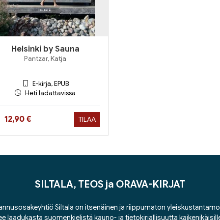
Helsinki by Sauna
Pantzar, Katja
E-kirja, EPUB
Heti ladattavissa
Hinta nyt
12,90 €
TILAA
SILTALA, TEOS ja ORAVA-KIRJAT
nnusosakeyhtiö Siltala on itsenäinen ja riippumaton yleiskustantamo
ee laadukasta suomenkielistä kauno- ja tietokirjallisuutta kaikenikäisill