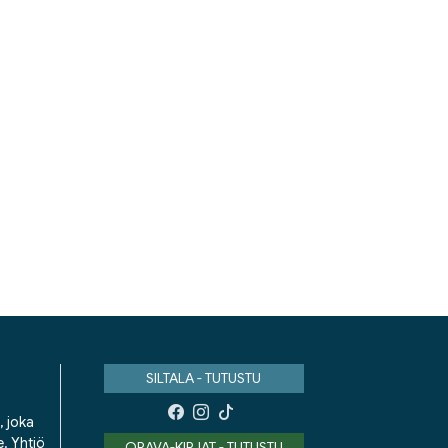
SILTALA - TUTUSTU
, joka
e. Yhtiö
ORAVA-KIRJAT - TUTUSTU