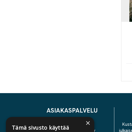
ASIAKASPALVELU
×
YHTEYSTIEDOT
Kusta
Tämä sivusto käyttää
julkais
YLEISET TOIMITUSEHDOT