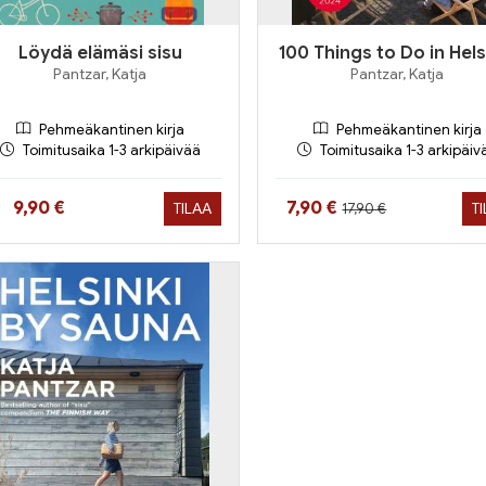
Löydä elämäsi sisu
100 Things to Do in Hels
Pantzar, Katja
Pantzar, Katja
Pehmeäkantinen kirja
Pehmeäkantinen kirja
Toimitusaika 1-3 arkipäivää
Toimitusaika 1-3 arkipäiv
Hinta aiemmin
Hinta nyt
Hinta nyt
9,90 €
7,90 €
TILAA
T
17,90 €