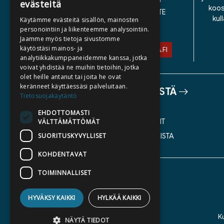
evästeitä
koos
SAAVUTETTAVUUSSELOSTE
kul
Käytämme evästeitä sisällön, mainosten
TIETOSUOJASELOSTE
personointiin ja liikenteemme analysointiin.
Jaamme myös tietoja sivustomme
käytöstäsi mainos- ja
ASIAKASPALVELU@STORIA.FI
analytiikkakumppaneidemme kanssa, jotka
voivat yhdistää ne muihin tietoihin, jotka
olet heille antanut tai joita he ovat
keränneet käyttäessäsi palveluitaan.
TIETOA MEISTÄ
Tietosuojakäytäntö
TEKIJÄT
EHDOTTOMASTI
KATALOGIT
VÄLTTÄMÄTTÖMÄT
SUORITUSKYVYLLISET
AJANKOHTAISTA
KOHDENTAVAT
TOIMINNALLISET
HYVÄKSY KAIKKI
HYLKÄÄ KAIKKI
K
NÄYTÄ TIEDOT