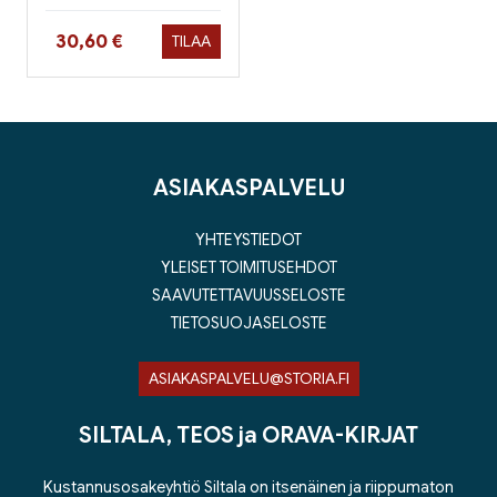
Hinta nyt
30,60 €
TILAA
ASIAKASPALVELU
YHTEYSTIEDOT
YLEISET TOIMITUSEHDOT
SAAVUTETTAVUUSSELOSTE
TIETOSUOJASELOSTE
ASIAKASPALVELU@STORIA.FI
SILTALA, TEOS ja ORAVA-KIRJAT
Kustannusosakeyhtiö Siltala on itsenäinen ja riippumaton