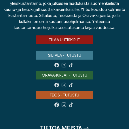
yleiskustantamo, joka julkaisee laadukasta suomenkielistä
kauno- ja tietokirjallisuutta kaikenikäisille. Yhtiö koostuu kolmesta
kustantamosta: Siltalasta, Teoksesta ja Orava-kirjoista, joilla
kullakin on oma kustannusohjelmansa. Yhteensä
kustantamoperhe julkaisee satakunta kirjaa vuodessa.
TILAA UUTISKIRJE
SILTALA - TUTUSTU
ORAVA-KIRJAT - TUTUSTU
TEOS - TUTUSTU
TIETOA MEISTÄ