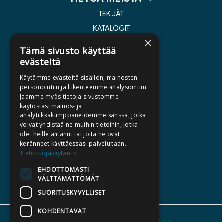
TEKIJÄT
KATALOGIT
×
AJANKOHTAISTA
Tämä sivusto käyttää
evästeitä
HALUATKO KIRJAILIJAKSI
Käytämme evästeitä sisällön, mainosten
KIRJA TILAUSTYÖNÄ
personointiin ja liikenteemme analysointiin.
Jaamme myös tietoja sivustomme
MEDIALLE
käytöstäsi mainos- ja
LASKUTUSOSOITTEET
analytiikkakumppaneidemme kanssa, jotka
voivat yhdistää ne muihin tietoihin, jotka
olet heille antanut tai joita he ovat
SILTALA.FI
keränneet käyttäessäsi palveluitaan.
Tietosuojakäytäntö
E-JA ÄÄNIKIRJAT
ENNAKKOTILATTAVAT
EHDOTTOMASTI
VÄLTTÄMÄTTÖMÄT
LAHJAKORTTI
SUORITUSKYVYLLISET
KOHDENTAVAT