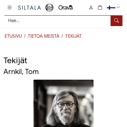
Pääsisältö
0
tuotetta osto
Hae
ETUSIVU
TIETOA MEISTÄ
TEKIJÄT
Tekijät
Arnkil, Tom