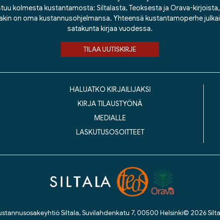
tuu kolmesta kustantamosta: Siltalasta, Teoksesta ja Orava-kirjoista, j
lakin on oma kustannusohjelmansa. Yhteensä kustantamoperhe julka
satakunta kirjaa vuodessa.
TILAA UUTISKIRJE
HALUATKO KIRJAILIJAKSI
KIRJA TILAUSTYÖNÄ
MEDIALLE
LASKUTUSOSOITTEET
ustannusosakeyhtiö Siltala, Suvilahdenkatu 7, 00500 Helsinki
© 2026 Silta