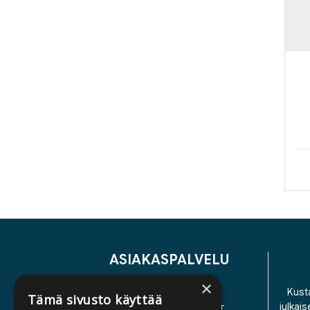
ASIAKASPALVELU
×
YHTEYSTIEDOT
Kusta
Tämä sivusto käyttää
julkais
YLEISET TOIMITUSEHDOT