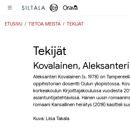
Pääsisältö
ETUSIVU
TIETOA MEISTÄ
TEKIJÄT
Tekijät
Kovalainen, Aleksanteri
Aleksanteri Kovalainen (s. 1978) on Tampereella a
oppihistorian dosentti Oulun yliopistossa. Kova
korkeakoulun Kirjoittajakoulussa vuodesta 2016
asiantuntijatehtävissä. Hänen uusin romaanin
romaani
Kansallinen herätys
(2018) käsitteli s
Kuva: Liisa Takala