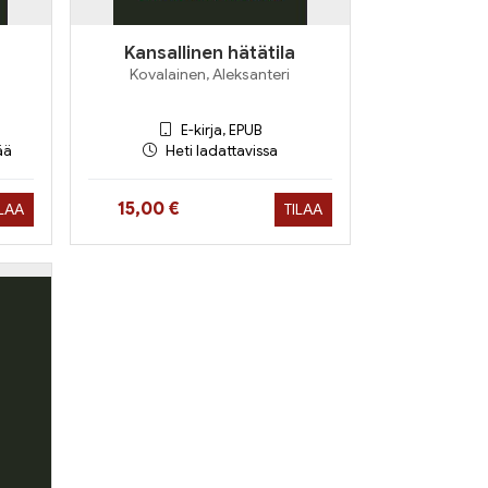
Kansallinen hätätila
Kovalainen, Aleksanteri
E-kirja, EPUB
ää
Heti ladattavissa
Hinta nyt
15,00 €
ILAA
TILAA