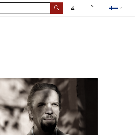
0
tuotetta ostoskorissa
Hae