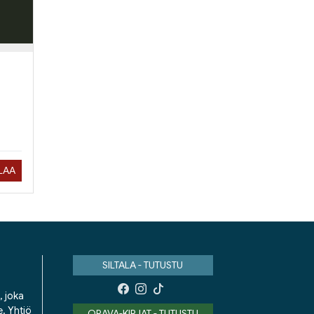
ILAA
SILTALA - TUTUSTU
, joka
e. Yhtiö
ORAVA-KIRJAT - TUTUSTU