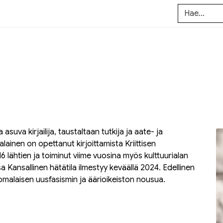
suva kirjailija, taustaltaan tutkija ja aate- ja
lainen on opettanut kirjoittamista Kriittisen
 lähtien ja toiminut viime vuosina myös kulttuurialan
sa
Kansallinen hätätila
ilmestyy keväällä 2024. Edellinen
uomalaisen uusfasismin ja äärioikeiston nousua.