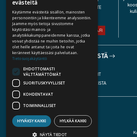
evästeitä
koos
SAAVUTETTAVUUSSELOSTE
kul
Käytämme evästeitä sisällön, mainosten
TIETOSUOJASELOSTE
personointiin ja liikenteemme analysointiin.
Jaamme myös tietoja sivustomme
käytöstäsi mainos- ja
ASIAKASPALVELU@STORIA.FI
analytiikkakumppaneidemme kanssa, jotka
voivat yhdistää ne muihin tietoihin, jotka
olet heille antanut tai joita he ovat
keränneet käyttäessäsi palveluitaan.
TIETOA MEISTÄ
Tietosuojakäytäntö
TEKIJÄT
EHDOTTOMASTI
KATALOGIT
VÄLTTÄMÄTTÖMÄT
SUORITUSKYVYLLISET
AJANKOHTAISTA
KOHDENTAVAT
TOIMINNALLISET
HYVÄKSY KAIKKI
HYLKÄÄ KAIKKI
K
NÄYTÄ TIEDOT