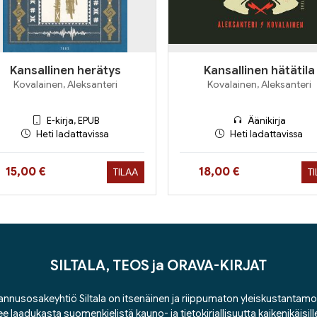
Kansallinen herätys
Kansallinen hätätila
Kovalainen, Aleksanteri
Kovalainen, Aleksanteri
E-kirja, EPUB
Äänikirja
Heti ladattavissa
Heti ladattavissa
Hinta nyt
Hinta nyt
15,00 €
18,00 €
TILAA
T
SILTALA, TEOS ja ORAVA-KIRJAT
nnusosakeyhtiö Siltala on itsenäinen ja riippumaton yleiskustantamo
ee laadukasta suomenkielistä kauno- ja tietokirjallisuutta kaikenikäisill