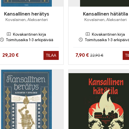
Kansallinen herätys
Kansallinen hätätila
Kovalainen, Aleksanteri
Kovalainen, Aleksanteri
Kovakantinen kirja
Kovakantinen kirja
Toimitusaika 1-3 arkipäivää
Toimitusaika 1-3 arkipäiv
Hinta aiemmin
Hinta nyt
Hinta nyt
29,20 €
7,90 €
TILAA
T
22,90 €