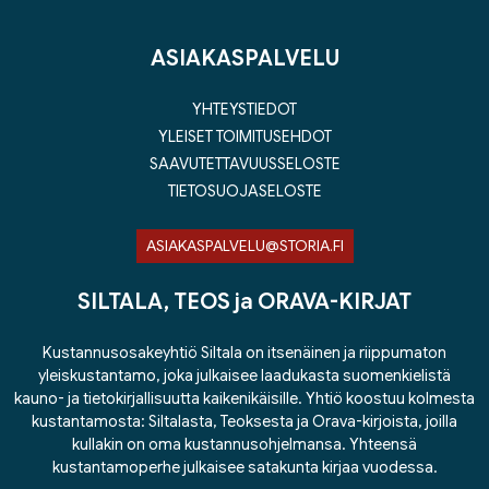
ASIAKASPALVELU
YHTEYSTIEDOT
YLEISET TOIMITUSEHDOT
SAAVUTETTAVUUSSELOSTE
TIETOSUOJASELOSTE
ASIAKASPALVELU@STORIA.FI
SILTALA, TEOS ja ORAVA-KIRJAT
Kustannusosakeyhtiö Siltala on itsenäinen ja riippumaton
yleiskustantamo, joka julkaisee laadukasta suomenkielistä
kauno- ja tietokirjallisuutta kaikenikäisille. Yhtiö koostuu kolmesta
kustantamosta: Siltalasta, Teoksesta ja Orava-kirjoista, joilla
kullakin on oma kustannusohjelmansa. Yhteensä
kustantamoperhe julkaisee satakunta kirjaa vuodessa.