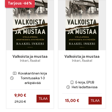
Tarjous
-66%
Valkoista ja mustaa
Valkoista ja mustaa
Inkeri, Raakel
Inkeri, Raakel
Kovakantinen kirja
Toimitusaika 1-3
E-kirja, EPUB
arkipäivää
Heti ladattavissa
Hinta nyt
9,90 €
TILAA
Hinta nyt
15,00 €
TILAA
Hinta aiemmin
29,20 €