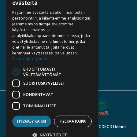
evästeitä
HALUATKO KIRJAILIJAKSI
Käytämme evästeitä sisällön, mainosten
KIRJA TILAUSTYÖNÄ
personointiin ja liikenteemme analysointiin.
Jaamme myös tietoja sivustomme
MEDIALLE
käytöstäsi mainos- ja
LASKUTUSOSOITTEET
analytiikkakumppaneidemme kanssa, jotka
voivat yhdistää ne muihin tietoihin, jotka
olet heille antanut tai joita he ovat
SILTALA.FI
keränneet käyttäessäsi palveluitaan.
Tietosuojakäytäntö
E-JA ÄÄNIKIRJAT
ENNAKKOTILATTAVAT
EHDOTTOMASTI
VÄLTTÄMÄTTÖMÄT
LAHJAKORTTI
SUORITUSKYVYLLISET
KOHDENTAVAT
TOIMINNALLISET
HYVÄKSY KAIKKI
HYLKÄÄ KAIKKI
Kustannusosakeyhtiö Siltala, Suvilahdenkatu 7, 00500 Helsinki
© 2026 Siltala
NÄYTÄ TIEDOT