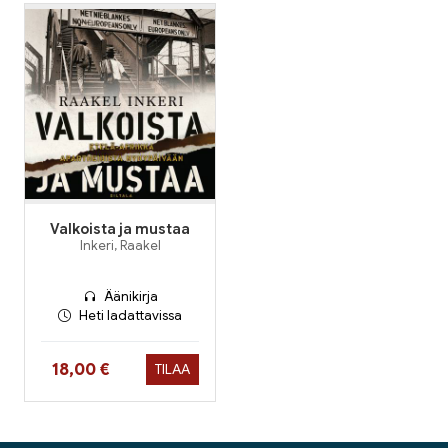
Valkoista ja mustaa
Inkeri, Raakel
Äänikirja
Heti ladattavissa
Hinta nyt
18,00 €
TILAA