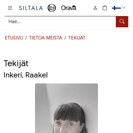
Pääsisältö
0
tuotetta osto
Hae
ETUSIVU
TIETOA MEISTÄ
TEKIJÄT
Tekijät
Inkeri, Raakel