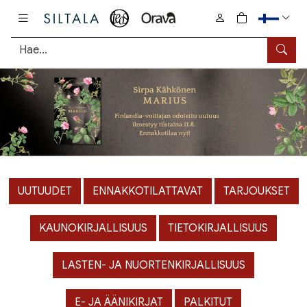
Pääsisältö
0
tuotetta osto
Hae
UUTUUDET
ENNAKKOTILATTAVAT
TARJOUKSET
KAUNOKIRJALLISUUS
TIETOKIRJALLISUUS
LASTEN- JA NUORTENKIRJALLISUUS
E- JA ÄÄNIKIRJAT
PALKITUT