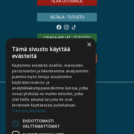
TILAA UUTISKIRJE
SILTALA - TUTUSTU
ORAVA-KIRJAT - TUTUSTU
×
Tämä sivusto käyttää
evästeitä
TEOS - TUTUSTU
Käytämme evästeitä sisällön, mainosten
personointiin ja liikenteemme analysointiin.
Jaamme myös tietoja sivustomme
käytöstäsi mainos- ja
analytiikkakumppaneidemme kanssa, jotka
TIETOA MEISTÄ
voivat yhdistää ne muihin tietoihin, jotka
olet heille antanut tai joita he ovat
TEKIJÄT
keränneet käyttäessäsi palveluitaan.
KATALOGIT
Tietosuojakäytäntö
AJANKOHTAISTA
EHDOTTOMASTI
VÄLTTÄMÄTTÖMÄT