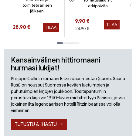
Toimitusaika 1-3
toimitetaan sen
arkipäivää
jälkeen.
Hinta nyt
9,90 €
TILAA
Hinta nyt
28,90 €
TILAA
Hinta aiemmin
24,90 €
Tuoteluettelon loppu
Kansainvälinen hittiromaani
hurmasi lukijat!
Philippe Collinin romaani Ritzin baarimestari (suom. Saana
Rusi) on noussut Suomessa kevään luetuimpien ja
puhutuimpien kirjojen joukkoon. Tositapahtumiin
perustuva kirja vie 1940-luvun miehittettyyn Pariisiin, jossa
jokainen ilta legendaarisen hotelli Ritzin baarissa voi olla
viimeinen.
TUTUSTU & IHASTU