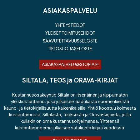
ASIAKASPALVELU
YHTEYSTIEDOT
YLEISET TOIMITUSEHDOT
SAAVUTETTAVUUSSELOSTE
TIETOSUOJASELOSTE
ASIAKASPALVELU@STORIA.FI
SILTALA, TEOS ja ORAVA-KIRJAT
Kustannusosakeyhtiö Siltala on itsenäinen ja riippumaton
yleiskustantamo, joka julkaisee laadukasta suomenkielistä
kauno- ja tietokirjallisuutta kaikenikäisille. Yhtiö koostuu kolmesta
kustantamosta: Siltalasta, Teoksesta ja Orava-kirjoista, joilla
kullakin on oma kustannusohjelmansa. Yhteensä
kustantamoperhe julkaisee satakunta kirjaa vuodessa.