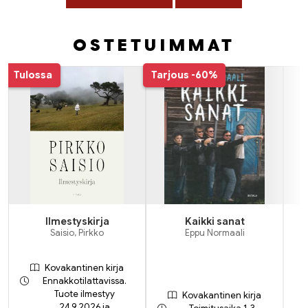
OSTETUIMMAT
Tuoteluettelon alku
Tulossa
Tarjous
-60%
Ilmestyskirja
Kaikki sanat
O
Saisio, Pirkko
Eppu Normaali
Kovakantinen kirja
Ennakkotilattavissa.
Tuote ilmestyy
Kovakantinen kirja
24.9.2026 ja