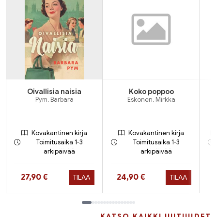
Oivallisia naisia
Koko poppoo
Pym, Barbara
Eskonen, Mirkka
Kovakantinen kirja
Kovakantinen kirja
Toimitusaika 1-3
Toimitusaika 1-3
arkipäivää
arkipäivää
Hinta nyt
Hinta nyt
27,90 €
24,90 €
TILAA
TILAA
Tuoteluettelon loppu
KATSO KAIKKI UUTUUDET