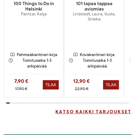
100 Things to Do in
101 tapaa tappaa
Helsinki
aviomies
Pantzar, Katja
Lindstedt, Laura; Vuola,
Sinikka
Pehmeäkantinen kirja
Kovakantinen kirja
Toimitusaika 1-3
Toimitusaika 1-3
arkipäivää
arkipäivää
Hinta nyt
Hinta nyt
7,90 €
12,90 €
TILAA
TILAA
Hinta aiemmin
Hinta aiemmin
17,90 €
22,90 €
Tuoteluettelon loppu
KATSO KAIKKI TARJOUKSET