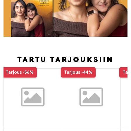
TARTU TARJOUKSIIN
Tuoteluettelon alku
Tarjous
-56%
Tarjous
-44%
Tar