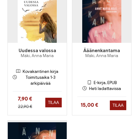
Uudessa valossa
Ääänenkantama
Mäki, Anna Maria
Mäki, Anna Maria
Kovakantinen kirja
Toimitusaika 1-3
E-kirja, EPUB
arkipäivää
Heti ladattavissa
Hinta nyt
7,90 €
TILAA
Hinta nyt
15,00 €
TILAA
Hinta aiemmin
22,90 €