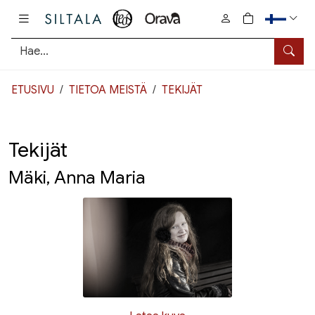
Pääsisältö
0
tuotetta osto
Hae
ETUSIVU
TIETOA MEISTÄ
TEKIJÄT
Tekijät
Mäki, Anna Maria