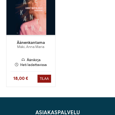
Äänenkantama
Mäki, Anna Maria
Äänikirja
Heti ladattavissa
Hinta nyt
18,00 €
TILAA
ASIAKASPALVELU