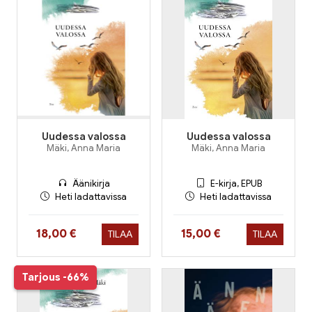
Uudessa valossa
Uudessa valossa
Mäki, Anna Maria
Mäki, Anna Maria
Äänikirja
E-kirja, EPUB
Heti ladattavissa
Heti ladattavissa
Hinta nyt
Hinta nyt
18,00 €
15,00 €
TILAA
TILAA
Tarjous
-66%