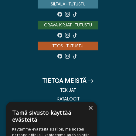
SILTALA - TUTUSTU
ORAVA-KIRJAT - TUTUSTU
TEOS - TUTUSTU
TIETOA MEISTÄ
TEKIJÄT
KATALOGIT
×
AJANKOHTAISTA
Tämä sivusto käyttää
evästeitä
HALUATKO KIRJAILIJAKSI
Käytämme evästeitä sisällön, mainosten
KIRJA TILAUSTYÖNÄ
personointiin ja liikenteemme analysointiin.