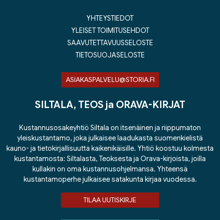
YHTEYSTIEDOT
YLEISET TOIMITUSEHDOT
SAAVUTETTAVUUSSELOSTE
TIETOSUOJASELOSTE
ASIAKASPALVELU@STORIA.FI
SILTALA, TEOS ja ORAVA-KIRJAT
Kustannusosakeyhtiö Siltala on itsenäinen ja riippumaton
yleiskustantamo, joka julkaisee laadukasta suomenkielistä
kauno- ja tietokirjallisuutta kaikenikäisille. Yhtiö koostuu kolmesta
kustantamosta: Siltalasta, Teoksesta ja Orava-kirjoista, joilla
kullakin on oma kustannusohjelmansa. Yhteensä
kustantamoperhe julkaisee satakunta kirjaa vuodessa.
TILAA UUTISKIRJE