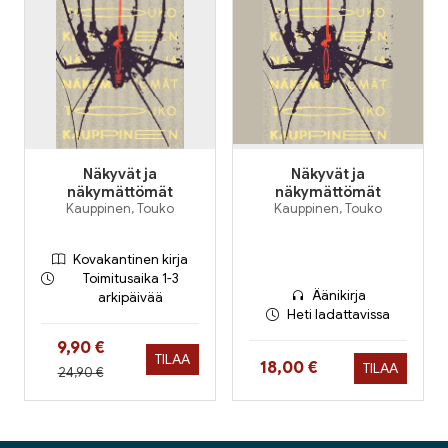
Näkyvät ja
Näkyvät ja
näkymättömät
näkymättömät
Kauppinen, Touko
Kauppinen, Touko
Kovakantinen kirja
Toimitusaika 1-3
Äänikirja
arkipäivää
Heti ladattavissa
Hinta nyt
9,90 €
TILAA
Hinta nyt
18,00 €
TILAA
Hinta aiemmin
24,90 €