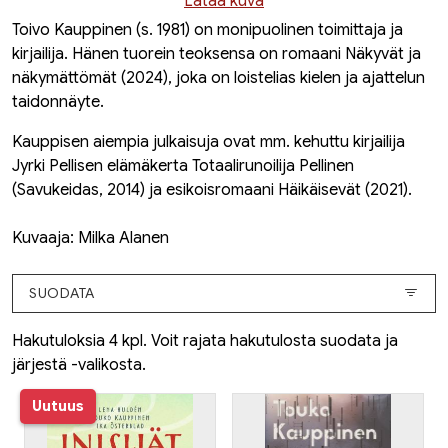
Lataa kuva
Toivo Kauppinen (s. 1981) on monipuolinen toimittaja ja
kirjailija. Hänen tuorein teoksensa on romaani
Näkyvät ja
näkymättömät
(2024), joka on loistelias kielen ja ajattelun
taidonnäyte.
Kauppisen aiempia julkaisuja ovat mm. kehuttu kirjailija
Jyrki Pellisen elämäkerta
Totaalirunoilija Pellinen
(Savukeidas, 2014) ja esikoisromaani
Häikäisevät
(2021).
Kuvaaja: Milka Alanen
SUODATA
Hakutuloksia 4 kpl. Voit rajata hakutulosta suodata ja
järjestä -valikosta.
Uutuus