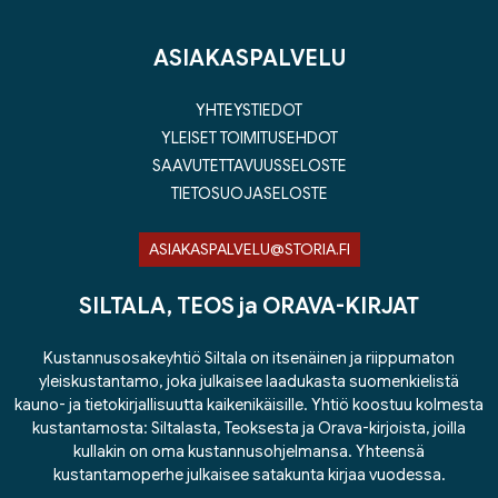
ASIAKASPALVELU
YHTEYSTIEDOT
YLEISET TOIMITUSEHDOT
SAAVUTETTAVUUSSELOSTE
TIETOSUOJASELOSTE
ASIAKASPALVELU@STORIA.FI
SILTALA, TEOS ja ORAVA-KIRJAT
Kustannusosakeyhtiö Siltala on itsenäinen ja riippumaton
yleiskustantamo, joka julkaisee laadukasta suomenkielistä
kauno- ja tietokirjallisuutta kaikenikäisille. Yhtiö koostuu kolmesta
kustantamosta: Siltalasta, Teoksesta ja Orava-kirjoista, joilla
kullakin on oma kustannusohjelmansa. Yhteensä
kustantamoperhe julkaisee satakunta kirjaa vuodessa.