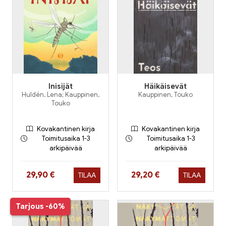
Inisijät
Häikäisevät
Huldén, Lena; Kauppinen,
Kauppinen, Touko
Touko
Kovakantinen kirja
Kovakantinen kirja
Toimitusaika 1-3
Toimitusaika 1-3
arkipäivää
arkipäivää
Hinta nyt
Hinta nyt
29,90 €
29,20 €
TILAA
TILAA
Tarjous
-60%