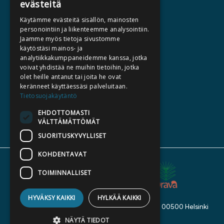
evästeitä
HALUATKO KIRJAILIJAKSI
Käytämme evästeitä sisällön, mainosten
KIRJA TILAUSTYÖNÄ
personointiin ja liikenteemme analysointiin.
Jaamme myös tietoja sivustomme
MEDIALLE
käytöstäsi mainos- ja
LASKUTUSOSOITTEET
analytiikkakumppaneidemme kanssa, jotka
voivat yhdistää ne muihin tietoihin, jotka
olet heille antanut tai joita he ovat
SILTALA.FI
keränneet käyttäessäsi palveluitaan.
Tietosuojakäytäntö
E-JA ÄÄNIKIRJAT
ENNAKKOTILATTAVAT
EHDOTTOMASTI
VÄLTTÄMÄTTÖMÄT
LAHJAKORTTI
SUORITUSKYVYLLISET
KOHDENTAVAT
TOIMINNALLISET
HYVÄKSY KAIKKI
HYLKÄÄ KAIKKI
Kustannusosakeyhtiö Siltala, Suvilahdenkatu 7, 00500 Helsinki
© 2026 Siltala
NÄYTÄ TIEDOT