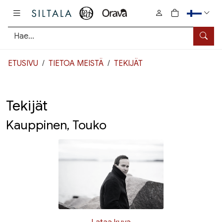
Pääsisältö
0
tuotetta osto
Hae
ETUSIVU
TIETOA MEISTÄ
TEKIJÄT
Tekijät
Kauppinen, Touko