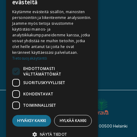
evästeitä
HALUATKO KIRJAILIJAKSI
Käytämme evästeitä sisällön, mainosten
KIRJA TILAUSTYÖNÄ
personointiin ja liikenteemme analysointiin.
Jaamme myös tietoja sivustomme
MEDIALLE
käytöstäsi mainos- ja
LASKUTUSOSOITTEET
analytiikkakumppaneidemme kanssa, jotka
voivat yhdistää ne muihin tietoihin, jotka
olet heille antanut tai joita he ovat
SILTALA.FI
keränneet käyttäessäsi palveluitaan.
Tietosuojakäytäntö
E-JA ÄÄNIKIRJAT
ENNAKKOTILATTAVAT
EHDOTTOMASTI
VÄLTTÄMÄTTÖMÄT
LAHJAKORTTI
SUORITUSKYVYLLISET
KOHDENTAVAT
TOIMINNALLISET
HYVÄKSY KAIKKI
HYLKÄÄ KAIKKI
Kustannusosakeyhtiö Siltala, Suvilahdenkatu 7, 00500 Helsinki
© 2026 Siltala
NÄYTÄ TIEDOT