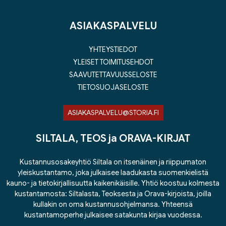
ASIAKASPALVELU
YHTEYSTIEDOT
YLEISET TOIMITUSEHDOT
SAAVUTETTAVUUSSELOSTE
TIETOSUOJASELOSTE
ASIAKASPALVELU@STORIA.FI
SILTALA, TEOS ja ORAVA-KIRJAT
Kustannusosakeyhtiö Siltala on itsenäinen ja riippumaton
yleiskustantamo, joka julkaisee laadukasta suomenkielistä
kauno- ja tietokirjallisuutta kaikenikäisille. Yhtiö koostuu kolmesta
kustantamosta: Siltalasta, Teoksesta ja Orava-kirjoista, joilla
kullakin on oma kustannusohjelmansa. Yhteensä
kustantamoperhe julkaisee satakunta kirjaa vuodessa.