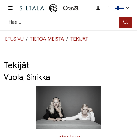
Pääsisältö
0
tuotetta osto
Hae
ETUSIVU
TIETOA MEISTÄ
TEKIJÄT
Tekijät
Vuola, Sinikka