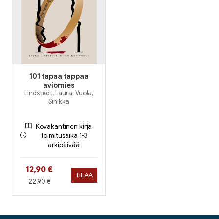
101 tapaa tappaa
aviomies
Lindstedt, Laura; Vuola,
Sinikka
Kovakantinen kirja
Toimitusaika 1-3
arkipäivää
Hinta nyt
12,90 €
TILAA
Hinta aiemmin
22,90 €