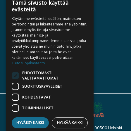
Tämä sivusto käyttää
evästeitä
HALUATKO KIRJAILIJAKSI
Käytämme evästeitä sisällön, mainosten
KIRJA TILAUSTYÖNÄ
personointiin ja liikenteemme analysointiin.
Jaamme myös tietoja sivustomme
MEDIALLE
käytöstäsi mainos- ja
LASKUTUSOSOITTEET
analytiikkakumppaneidemme kanssa, jotka
voivat yhdistää ne muihin tietoihin, jotka
olet heille antanut tai joita he ovat
SILTALA.FI
keränneet käyttäessäsi palveluitaan.
Tietosuojakäytäntö
E-JA ÄÄNIKIRJAT
ENNAKKOTILATTAVAT
EHDOTTOMASTI
VÄLTTÄMÄTTÖMÄT
LAHJAKORTTI
SUORITUSKYVYLLISET
KOHDENTAVAT
TOIMINNALLISET
HYVÄKSY KAIKKI
HYLKÄÄ KAIKKI
Kustannusosakeyhtiö Siltala, Suvilahdenkatu 7, 00500 Helsinki