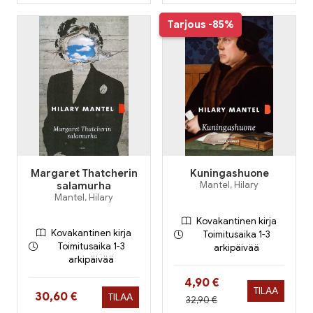
Tarjous
-85%
Margaret Thatcherin
Kuningashuone
salamurha
Mantel, Hilary
Mantel, Hilary
Kovakantinen kirja
Kovakantinen kirja
Toimitusaika 1-3
Toimitusaika 1-3
arkipäivää
arkipäivää
Hinta nyt
4,90 €
TILAA
Hinta nyt
30,60 €
TILAA
Hinta aiemmin
32,90 €