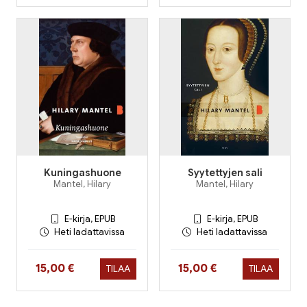
Kuningashuone
Syytettyjen sali
Mantel, Hilary
Mantel, Hilary
E-kirja, EPUB
E-kirja, EPUB
Heti ladattavissa
Heti ladattavissa
Hinta nyt
Hinta nyt
15,00 €
15,00 €
TILAA
TILAA