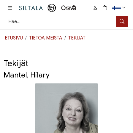
Pääsisältö
0
tuotetta osto
Hae
ETUSIVU
TIETOA MEISTÄ
TEKIJÄT
Tekijät
Mantel, Hilary