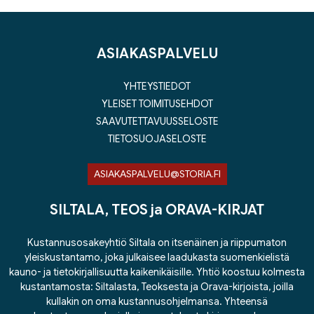
ASIAKASPALVELU
YHTEYSTIEDOT
YLEISET TOIMITUSEHDOT
SAAVUTETTAVUUSSELOSTE
TIETOSUOJASELOSTE
ASIAKASPALVELU@STORIA.FI
SILTALA, TEOS ja ORAVA-KIRJAT
Kustannusosakeyhtiö Siltala on itsenäinen ja riippumaton
yleiskustantamo, joka julkaisee laadukasta suomenkielistä
kauno- ja tietokirjallisuutta kaikenikäisille. Yhtiö koostuu kolmesta
kustantamosta: Siltalasta, Teoksesta ja Orava-kirjoista, joilla
kullakin on oma kustannusohjelmansa. Yhteensä