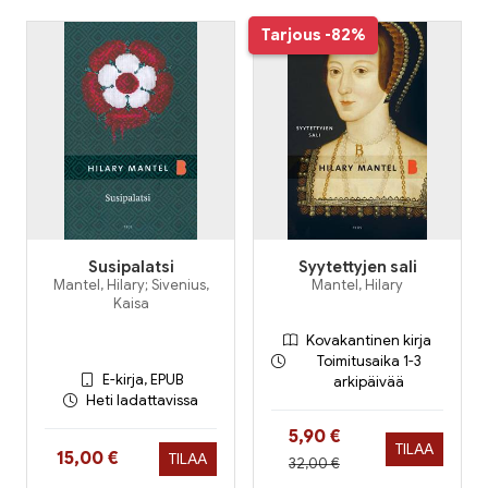
Tarjous
-82%
Susipalatsi
Syytettyjen sali
Mantel, Hilary; Sivenius,
Mantel, Hilary
Kaisa
Kovakantinen kirja
Toimitusaika 1-3
E-kirja, EPUB
arkipäivää
Heti ladattavissa
Hinta nyt
5,90 €
TILAA
Hinta nyt
15,00 €
TILAA
Hinta aiemmin
32,00 €