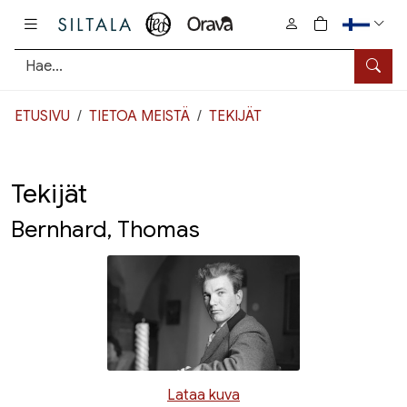
Pääsisältö
0
tuotetta osto
Hae
ETUSIVU
TIETOA MEISTÄ
TEKIJÄT
Tekijät
Bernhard, Thomas
Lataa kuva