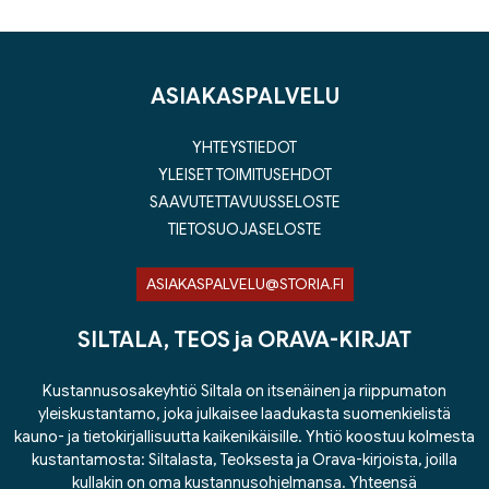
ASIAKASPALVELU
YHTEYSTIEDOT
YLEISET TOIMITUSEHDOT
SAAVUTETTAVUUSSELOSTE
TIETOSUOJASELOSTE
ASIAKASPALVELU@STORIA.FI
SILTALA, TEOS ja ORAVA-KIRJAT
Kustannusosakeyhtiö Siltala on itsenäinen ja riippumaton
yleiskustantamo, joka julkaisee laadukasta suomenkielistä
kauno- ja tietokirjallisuutta kaikenikäisille. Yhtiö koostuu kolmesta
kustantamosta: Siltalasta, Teoksesta ja Orava-kirjoista, joilla
kullakin on oma kustannusohjelmansa. Yhteensä