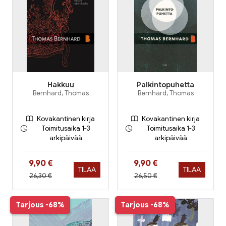
Hakkuu
Palkintopuhetta
Bernhard, Thomas
Bernhard, Thomas
Kovakantinen kirja
Kovakantinen kirja
Toimitusaika 1-3
Toimitusaika 1-3
arkipäivää
arkipäivää
Hinta nyt
Hinta nyt
9,90 €
9,90 €
TILAA
TILAA
Hinta aiemmin
Hinta aiemmin
26,30 €
26,50 €
Tarjous
-68%
Tarjous
-68%