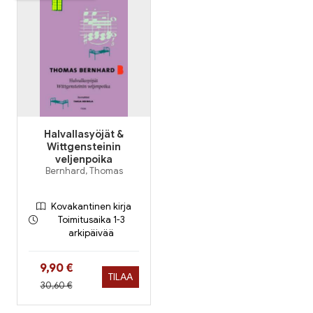
Halvallasyöjät &
Wittgensteinin
veljenpoika
Bernhard, Thomas
Kovakantinen kirja
Toimitusaika 1-3
arkipäivää
Hinta nyt
9,90 €
TILAA
Hinta aiemmin
30,60 €