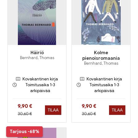
Häiriö
Kolme
Bernhard, Thomas
pienoisromaania
Bernhard, Thomas
Kovakantinen kirja
Kovakantinen kirja
Toimitusaika 1-3
Toimitusaika 1-3
arkipäivää
arkipäivää
Hinta nyt
Hinta nyt
9,90 €
9,90 €
TILAA
TILAA
Hinta aiemmin
Hinta aiemmin
30,60 €
30,60 €
Tarjous
-68%