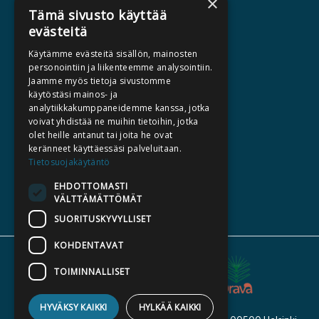
×
AJANKOHTAISTA
Tämä sivusto käyttää
evästeitä
HALUATKO KIRJAILIJAKSI
Käytämme evästeitä sisällön, mainosten
KIRJA TILAUSTYÖNÄ
personointiin ja liikenteemme analysointiin.
Jaamme myös tietoja sivustomme
MEDIALLE
käytöstäsi mainos- ja
LASKUTUSOSOITTEET
analytiikkakumppaneidemme kanssa, jotka
voivat yhdistää ne muihin tietoihin, jotka
olet heille antanut tai joita he ovat
SILTALA.FI
keränneet käyttäessäsi palveluitaan.
Tietosuojakäytäntö
E-JA ÄÄNIKIRJAT
ENNAKKOTILATTAVAT
EHDOTTOMASTI
VÄLTTÄMÄTTÖMÄT
LAHJAKORTTI
SUORITUSKYVYLLISET
KOHDENTAVAT
TOIMINNALLISET
HYVÄKSY KAIKKI
HYLKÄÄ KAIKKI