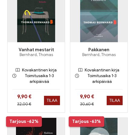
Vanhat mestarit
Pakkanen
Bernhard, Thomas
Bernhard, Thomas
Kovakantinen kirja
Kovakantinen kirja
Toimitusaika 1-3
Toimitusaika 1-3
arkipäivää
arkipäivää
Hinta nyt
Hinta nyt
9,90 €
9,90 €
TILAA
TILAA
Hinta aiemmin
Hinta aiemmin
32,00 €
30,60 €
Tarjous
-62%
Tarjous
-63%