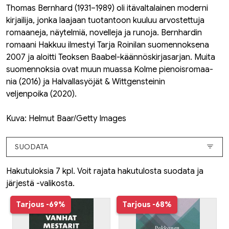
Thomas Bernhard (1931–1989) oli itävaltalainen moderni
kirjailija, jonka laajaan tuotantoon kuuluu arvostettuja
romaaneja, näytelmiä, novelleja ja runoja. Bernhardin
romaani
Hakkuu
ilmestyi Tarja Roinilan suomennoksena
2007 ja aloitti Teoksen Baabel-käännöskirjasarjan. Muita
suomennoksia ovat muun muassa
Kolme pienoisromaa­
nia
(2016) ja
Halvallasyöjät & Wittgensteinin
veljenpoika
(2020).
Kuva: Helmut Baar/Getty Images
SUODATA
Hakutuloksia 7 kpl. Voit rajata hakutulosta suodata ja
järjestä -valikosta.
Tarjous
-69%
Tarjous
-68%