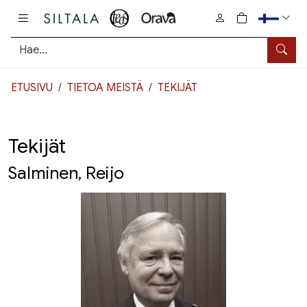
Pääsisältö
0
tuotetta osto
Hae
ETUSIVU
TIETOA MEISTÄ
TEKIJÄT
Tekijät
Salminen, Reijo