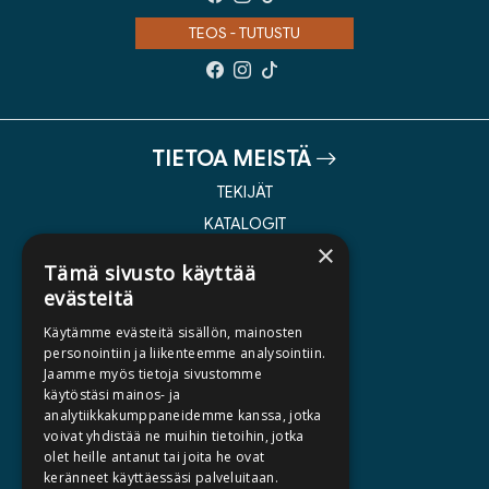
TEOS - TUTUSTU
TIETOA MEISTÄ
TEKIJÄT
KATALOGIT
×
AJANKOHTAISTA
Tämä sivusto käyttää
evästeitä
HALUATKO KIRJAILIJAKSI
Käytämme evästeitä sisällön, mainosten
KIRJA TILAUSTYÖNÄ
personointiin ja liikenteemme analysointiin.
Jaamme myös tietoja sivustomme
MEDIALLE
käytöstäsi mainos- ja
LASKUTUSOSOITTEET
analytiikkakumppaneidemme kanssa, jotka
voivat yhdistää ne muihin tietoihin, jotka
olet heille antanut tai joita he ovat
SILTALA.FI
keränneet käyttäessäsi palveluitaan.