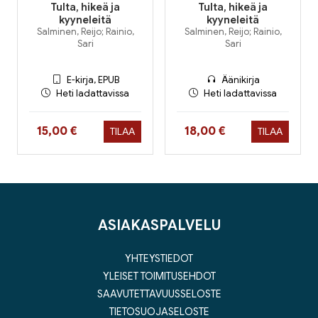
Tulta, hikeä ja
Tulta, hikeä ja
kyyneleitä
kyyneleitä
Salminen, Reijo; Rainio,
Salminen, Reijo; Rainio,
Sari
Sari
E-kirja, EPUB
Äänikirja
Heti ladattavissa
Heti ladattavissa
Hinta nyt
Hinta nyt
15,00 €
18,00 €
TILAA
TILAA
ASIAKASPALVELU
YHTEYSTIEDOT
YLEISET TOIMITUSEHDOT
SAAVUTETTAVUUSSELOSTE
TIETOSUOJASELOSTE