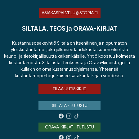
ASIAKASPALVELU@STORIA.FI
SILTALA, TEOS ja ORAVA-KIRJAT
Kustannusosakeyhtiö Siltala on itsenäinen ja riippumaton
yleiskustantamo, joka julkaisee laadukasta suomenkielistä
kauno- ja tietokirjallisuutta kaikenikäisille. Yhtiö koostuu kolmesta
kustantamosta: Siltalasta, Teoksesta ja Orava-kirjoista, joilla
kullakin on oma kustannusohjelmansa. Yhteensä
kustantamoperhe julkaisee satakunta kirjaa vuodessa.
TILAA UUTISKIRJE
SILTALA - TUTUSTU
ORAVA-KIRJAT - TUTUSTU