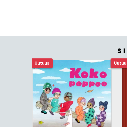
S
Tuoteluettelon alku
Uutuus
Uutuu