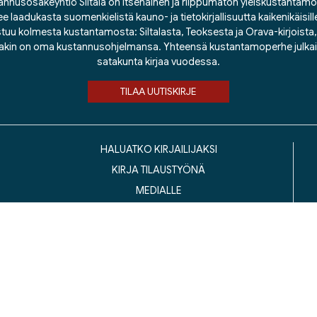
nnusosakeyhtiö Siltala on itsenäinen ja riippumaton yleiskustantamo
ee laadukasta suomenkielistä kauno- ja tietokirjallisuutta kaikenikäisill
tuu kolmesta kustantamosta: Siltalasta, Teoksesta ja Orava-kirjoista, j
lakin on oma kustannusohjelmansa. Yhteensä kustantamoperhe julka
satakunta kirjaa vuodessa.
TILAA UUTISKIRJE
HALUATKO KIRJAILIJAKSI
KIRJA TILAUSTYÖNÄ
MEDIALLE
LASKUTUSOSOITTEET