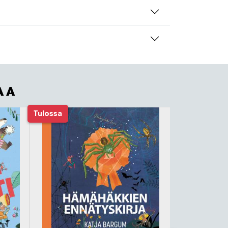
AA
Tulossa