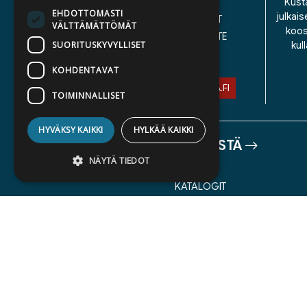
YHTEYSTIEDOT
Kusta
EHDOTTOMASTI
julkais
YLEISET TOIMITUSEHDOT
VÄLTTÄMÄTTÖMÄT
koos
SAAVUTETTAVUUSSELOSTE
SUORITUSKYVYLLISET
kul
TIETOSUOJASELOSTE
KOHDENTAVAT
ASIAKASPALVELU@STORIA.FI
TOIMINNALLISET
HYVÄKSY KAIKKI
HYLKÄÄ KAIKKI
TIETOA MEISTÄ
NÄYTÄ TIEDOT
TEKIJÄT
KATALOGIT
AJANKOHTAISTA
Ehdottomasti välttämättömät
Suorituskyvylliset
Kohdentavat
Toiminnalliset
Ehdottomasti välttämättömät evästeet
mahdollistavat verkkosivuston
perustoiminnot, kuten käyttäjän