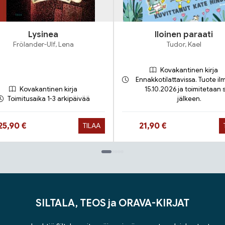
Lysinea
Iloinen paraati
Frölander-Ulf, Lena
Tudor, Kael
Kovakantinen kirja
Ennakkotilattavissa. Tuote il
Kovakantinen kirja
15.10.2026 ja toimitetaan 
Toimitusaika 1-3 arkipäivää
jälkeen.
Hinta nyt
Hinta nyt
25,90 €
21,90 €
TILAA
SILTALA, TEOS ja ORAVA-KIRJAT