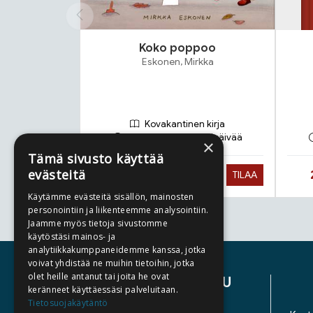
Koko poppoo
Eskonen, Mirkka
Kovakantinen kirja
Toimitusaika 1-3 arkipäivää
×
Tämä sivusto käyttää
evästeitä
Hinta nyt
24,90 €
TILAA
Käytämme evästeitä sisällön, mainosten
personointiin ja liikenteemme analysointiin.
Jaamme myös tietoja sivustomme
Tuoteluettelon loppu
käytöstäsi mainos- ja
analytiikkakumppaneidemme kanssa, jotka
voivat yhdistää ne muihin tietoihin, jotka
olet heille antanut tai joita he ovat
ASIAKASPALVELU
keränneet käyttäessäsi palveluitaan.
Tietosuojakäytäntö