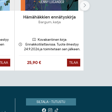
Hämähäkkien ennätyskirja
Noit
Bargum, katja
Fupz
mestyy
Kovakantinen kirja
sen
Ennakkotilattavissa. Tuote ilmestyy
Ko
24.9.2026 ja toimitetaan sen jälkeen.
Toimit
Hinta nyt
Hinta n
25,90 €
20,90 €
TILAA
TILAA
SILTALA - TUTUSTU