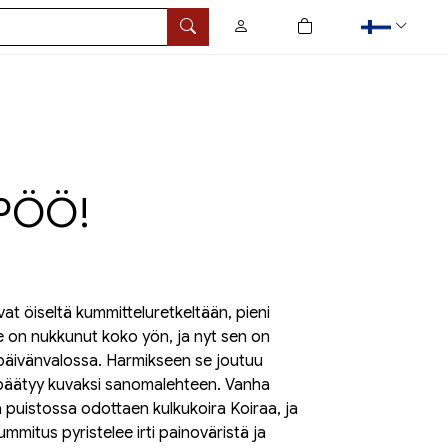
0
tuotetta ostoskorissa
Hae
 PÖÖ!
t öiseltä kummitteluretkeltään, pieni
e on nukkunut koko yön, ja nyt sen on
äivänvalossa. Harmikseen se joutuu
 päätyy kuvaksi sanomalehteen. Vanha
 puistossa odottaen kulkukoira Koiraa, ja
ummitus pyristelee irti painoväristä ja