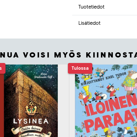
Tuotetiedot
Lisätiedot
INUA VOISI MYÖS KIINNOST
s
Tulossa