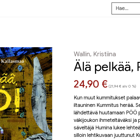
Wallin, Kristiina
Älä pelkää,
Hinta nyt
24,90 €
(21,94 € alv 0 %)
Kun muut kummitukset palaava
iltauninen Kummitus herää. S
lähdettävä huutamaan PÖÖ p
väkijoukon ihmeteltäväksi ja
säveltäjä Humina lukee lehteä
silloin lehtikuvaan juuttunut K