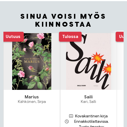
SINUA VOISI MYÖS
KIINNOSTAA
Tuoteluettelon alku
Uutuus
Tulossa
Uut
Marius
Saili
Kähkönen, Sirpa
Kari, Salli
Kovakantinen kirja
Ennakkotilattavissa.
Tuote ilmestyy