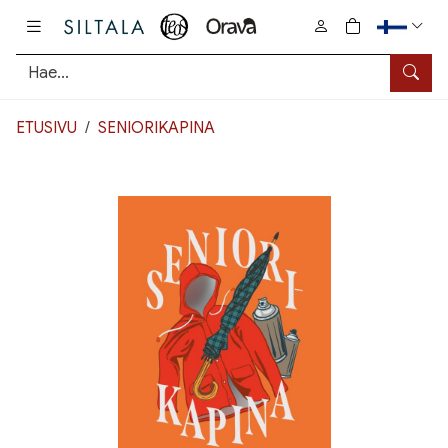
Pääsisältö
0
tuotetta osto
Hae
ETUSIVU
SENIORIKAPINA