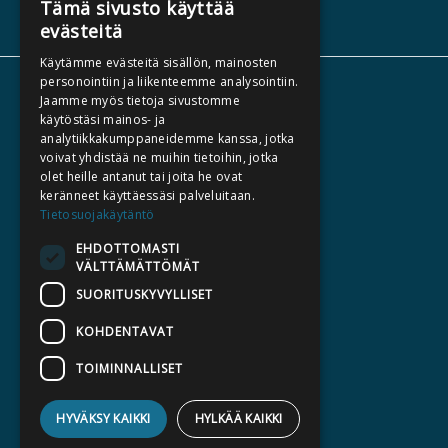
Tämä sivusto käyttää
evästeitä
Käytämme evästeitä sisällön, mainosten
personointiin ja liikenteemme analysointiin.
TIETOA MEISTÄ
Jaamme myös tietoja sivustomme
käytöstäsi mainos- ja
TEKIJÄT
analytiikkakumppaneidemme kanssa, jotka
KATALOGIT
voivat yhdistää ne muihin tietoihin, jotka
olet heille antanut tai joita he ovat
AJANKOHTAISTA
keränneet käyttäessäsi palveluitaan.
Tietosuojakäytäntö
HALUATKO KIRJAILIJAKSI
EHDOTTOMASTI
KIRJA TILAUSTYÖNÄ
VÄLTTÄMÄTTÖMÄT
MEDIALLE
SUORITUSKYVYLLISET
LASKUTUSOSOITTEET
KOHDENTAVAT
TOIMINNALLISET
SILTALA.FI
E-JA ÄÄNIKIRJAT
HYVÄKSY KAIKKI
HYLKÄÄ KAIKKI
ENNAKKOTILATTAVAT