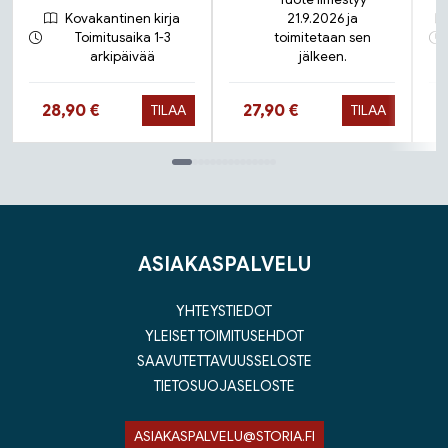
Kovakantinen kirja
21.9.2026 ja
Toimitusaika 1-3
toimitetaan sen
arkipäivää
jälkeen.
Hinta nyt
Hinta nyt
28,90 €
27,90 €
TILAA
TILAA
Tuoteluettelon loppu
ASIAKASPALVELU
YHTEYSTIEDOT
YLEISET TOIMITUSEHDOT
SAAVUTETTAVUUSSELOSTE
TIETOSUOJASELOSTE
ASIAKASPALVELU@STORIA.FI