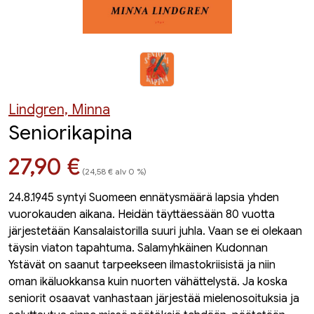
Lindgren, Minna
Seniorikapina
Hinta nyt
27,90 €
(24,58 € alv 0 %)
24.8.1945 syntyi Suomeen ennätysmäärä lapsia yhden
vuorokauden aikana. Heidän täyttäessään 80 vuotta
järjestetään Kansalaistorilla suuri juhla. Vaan se ei olekaan
täysin viaton tapahtuma. Salamyhkäinen Kudonnan
Ystävät on saanut tarpeekseen ilmastokriisistä ja niin
oman ikäluokkansa kuin nuorten vähättelystä. Ja koska
seniorit osaavat vanhastaan järjestää mielenosoituksia ja