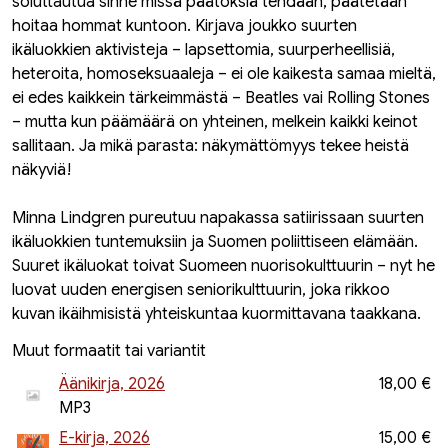
soluttautua sinne missä päätöksiä tehdään, päätetään
hoitaa hommat kuntoon. Kirjava joukko suurten
ikäluokkien aktivisteja – lapsettomia, suurperheellisiä,
heteroita, homoseksuaaleja – ei ole kaikesta samaa mieltä,
ei edes kaikkein tärkeimmästä – Beatles vai Rolling Stones
– mutta kun päämäärä on yhteinen, melkein kaikki keinot
sallitaan. Ja mikä parasta: näkymättömyys tekee heistä
näkyviä!
Minna Lindgren pureutuu napakassa satiirissaan suurten
ikäluokkien tuntemuksiin ja Suomen poliittiseen elämään.
Suuret ikäluokat toivat Suomeen nuorisokulttuurin – nyt he
luovat uuden energisen seniorikulttuurin, joka rikkoo
kuvan ikäihmisistä yhteiskuntaa kuormittavana taakkana.
Muut formaatit tai variantit
Äänikirja, 2026
18,00 €
MP3
E-kirja, 2026
15,00 €