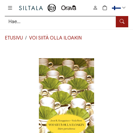
Pääsisältö
0
tuotetta osto
Hae
ETUSIVU
VOI SIITÄ OLLA ILOAKIN