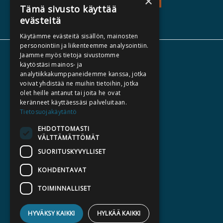
×
TEOS - TUTUSTU
Tämä sivusto käyttää
evästeitä
Käytämme evästeitä sisällön, mainosten
personointiin ja liikenteemme analysointiin.
Jaamme myös tietoja sivustomme
TIETOA MEISTÄ
käytöstäsi mainos- ja
TEKIJÄT
analytiikkakumppaneidemme kanssa, jotka
voivat yhdistää ne muihin tietoihin, jotka
KATALOGIT
olet heille antanut tai joita he ovat
AJANKOHTAISTA
keränneet käyttäessäsi palveluitaan.
Tietosuojakäytäntö
HALUATKO KIRJAILIJAKSI
EHDOTTOMASTI
VÄLTTÄMÄTTÖMÄT
KIRJA TILAUSTYÖNÄ
SUORITUSKYVYLLISET
MEDIALLE
KOHDENTAVAT
LASKUTUSOSOITTEET
TOIMINNALLISET
SILTALA.FI
HYVÄKSY KAIKKI
E-JA ÄÄNIKIRJAT
HYLKÄÄ KAIKKI