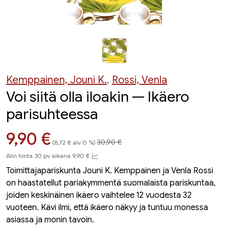
Kemppainen, Jouni K.
,
Rossi, Venla
Voi siitä olla iloakin — Ikäero
parisuhteessa
Hinta aiemmin
Hinta nyt
9,90 €
30,90 €
(8,72 € alv 0 %)
Alin hinta 30 pv aikana 9,90 €
Toimittajapariskunta Jouni K. Kemppainen ja Venla Rossi
on haastatellut pariakymmentä suomalaista pariskuntaa,
joiden keskinäinen ikäero vaihtelee 12 vuodesta 32
vuoteen. Kävi ilmi, että ikäero näkyy ja tuntuu monessa
asiassa ja monin tavoin.