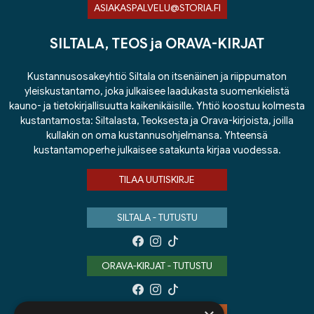
ASIAKASPALVELU@STORIA.FI
SILTALA, TEOS ja ORAVA-KIRJAT
Kustannusosakeyhtiö Siltala on itsenäinen ja riippumaton
yleiskustantamo, joka julkaisee laadukasta suomenkielistä
kauno- ja tietokirjallisuutta kaikenikäisille. Yhtiö koostuu kolmesta
kustantamosta: Siltalasta, Teoksesta ja Orava-kirjoista, joilla
kullakin on oma kustannusohjelmansa. Yhteensä
kustantamoperhe julkaisee satakunta kirjaa vuodessa.
TILAA UUTISKIRJE
SILTALA - TUTUSTU
ORAVA-KIRJAT - TUTUSTU