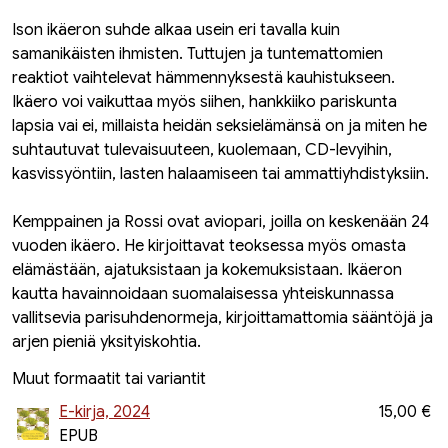
Ison ikäeron suhde alkaa usein eri tavalla kuin
samanikäisten ihmisten. Tuttujen ja tuntemattomien
reaktiot vaihtelevat hämmennyksestä kauhistukseen.
Ikäero voi vaikuttaa myös siihen, hankkiiko pariskunta
lapsia vai ei, millaista heidän seksielämänsä on ja miten he
suhtautuvat tulevaisuuteen, kuolemaan, CD-levyihin,
kasvissyöntiin, lasten halaamiseen tai ammattiyhdistyksiin.
Kemppainen ja Rossi ovat aviopari, joilla on keskenään 24
vuoden ikäero. He kirjoittavat teoksessa myös omasta
elämästään, ajatuksistaan ja kokemuksistaan. Ikäeron
kautta havainnoidaan suomalaisessa yhteiskunnassa
vallitsevia parisuhdenormeja, kirjoittamattomia sääntöjä ja
arjen pieniä yksityiskohtia.
Muut formaatit tai variantit
E-kirja, 2024
15,00 €
EPUB