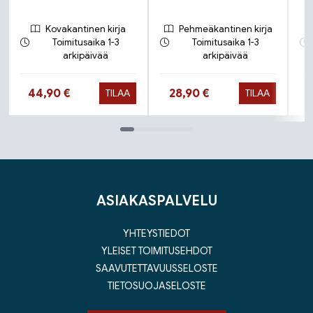
Kovakantinen kirja
Pehmeäkantinen kirja
Toimitusaika 1-3
Toimitusaika 1-3
arkipäivää
arkipäivää
Hinta nyt
Hinta nyt
44,90 €
28,90 €
TILAA
TILAA
Tuoteluettelon loppu
ASIAKASPALVELU
YHTEYSTIEDOT
YLEISET TOIMITUSEHDOT
SAAVUTETTAVUUSSELOSTE
TIETOSUOJASELOSTE