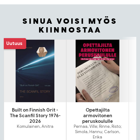
SINUA VOISI MYÖS
KIINNOSTAA
Tuoteluettelon alku
Uutuus
Built on Finnish Grit -
Opettajilta
The Scanfil Story 1976-
armovitonen
2026
peruskoululle
Komulainen, Anitra
Pernaa, Ville; Rinne, Risto;
Simola, Hannu; Carlson,
Erika