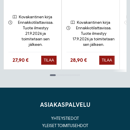
Kovakantinen kirja
Ennakkotilattavissa.
Kovakantinen kirja
Tuote ilmestyy
Ennakkotilattavissa.
21.9.2026 ja
Tuote ilmestyy
toimitetaan sen
17.9.2026 ja toimitetaan
jälkeen.
sen jälkeen.
Hinta nyt
Hinta nyt
27,90 €
28,90 €
TILAA
TILAA
Tuoteluettelon loppu
ASIAKASPALVELU
YHTEYSTIEDOT
YLEISET TOIMITUSEHDOT