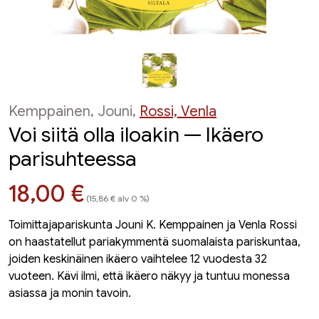
Kemppainen, Jouni,
Rossi, Venla
Voi siitä olla iloakin — Ikäero
parisuhteessa
Hinta nyt
18,00 €
(15,86 € alv 0 %)
Toimittajapariskunta Jouni K. Kemppainen ja Venla Rossi
on haastatellut pariakymmentä suomalaista pariskuntaa,
joiden keskinäinen ikäero vaihtelee 12 vuodesta 32
vuoteen. Kävi ilmi, että ikäero näkyy ja tuntuu monessa
asiassa ja monin tavoin.