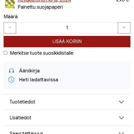
Kovakantinen kirja, 2024
9,90 €
Painettu suojapaperi
Määrä
LISÄÄ KORIIN
Merkitse tuote suosikkilistalle
Äänikirja
Heti ladattavissa
Tuotetiedot
Lisätiedot
Saavutettavuus