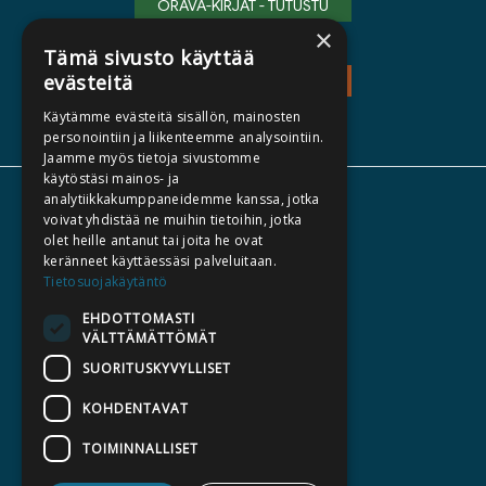
ORAVA-KIRJAT - TUTUSTU
×
Tämä sivusto käyttää
evästeitä
TEOS - TUTUSTU
Käytämme evästeitä sisällön, mainosten
personointiin ja liikenteemme analysointiin.
Jaamme myös tietoja sivustomme
käytöstäsi mainos- ja
analytiikkakumppaneidemme kanssa, jotka
TIETOA MEISTÄ
voivat yhdistää ne muihin tietoihin, jotka
TEKIJÄT
olet heille antanut tai joita he ovat
keränneet käyttäessäsi palveluitaan.
KATALOGIT
Tietosuojakäytäntö
AJANKOHTAISTA
EHDOTTOMASTI
VÄLTTÄMÄTTÖMÄT
HALUATKO KIRJAILIJAKSI
SUORITUSKYVYLLISET
KIRJA TILAUSTYÖNÄ
KOHDENTAVAT
MEDIALLE
TOIMINNALLISET
LASKUTUSOSOITTEET