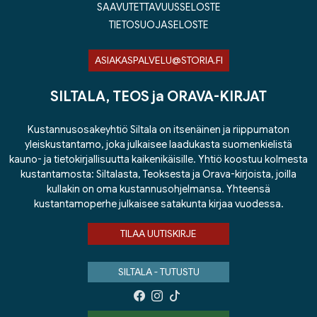
SAAVUTETTAVUUSSELOSTE
TIETOSUOJASELOSTE
ASIAKASPALVELU@STORIA.FI
SILTALA, TEOS ja ORAVA-KIRJAT
Kustannusosakeyhtiö Siltala on itsenäinen ja riippumaton
yleiskustantamo, joka julkaisee laadukasta suomenkielistä
kauno- ja tietokirjallisuutta kaikenikäisille. Yhtiö koostuu kolmesta
kustantamosta: Siltalasta, Teoksesta ja Orava-kirjoista, joilla
kullakin on oma kustannusohjelmansa. Yhteensä
kustantamoperhe julkaisee satakunta kirjaa vuodessa.
TILAA UUTISKIRJE
SILTALA - TUTUSTU