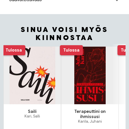
SINUA VOISI MYÖS
KIINNOSTAA
Tuoteluettelon alku
Tulossa
Tulossa
Tul
Saili
Terapeuttini on
Kari, Salli
ihmissusi
Karila, Juhani