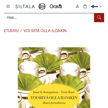
Pääsisältö
0
tuotetta osto
Hae
ETUSIVU
VOI SIITÄ OLLA ILOAKIN