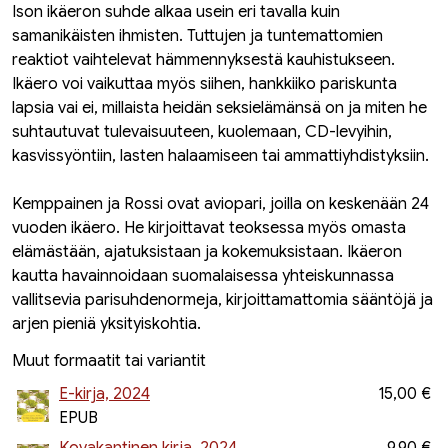
Ison ikäeron suhde alkaa usein eri tavalla kuin
samanikäisten ihmisten. Tuttujen ja tuntemattomien
reaktiot vaihtelevat hämmennyksestä kauhistukseen.
Ikäero voi vaikuttaa myös siihen, hankkiiko pariskunta
lapsia vai ei, millaista heidän seksielämänsä on ja miten he
suhtautuvat tulevaisuuteen, kuolemaan, CD-levyihin,
kasvissyöntiin, lasten halaamiseen tai ammattiyhdistyksiin.
Kemppainen ja Rossi ovat aviopari, joilla on keskenään 24
vuoden ikäero. He kirjoittavat teoksessa myös omasta
elämästään, ajatuksistaan ja kokemuksistaan. Ikäeron
kautta havainnoidaan suomalaisessa yhteiskunnassa
vallitsevia parisuhdenormeja, kirjoittamattomia sääntöjä ja
arjen pieniä yksityiskohtia.
Muut formaatit tai variantit
E-kirja, 2024
15,00 €
EPUB