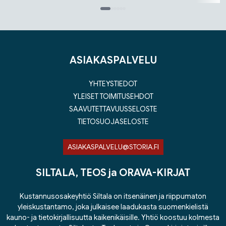
Tuoteluettelon loppu
ASIAKASPALVELU
YHTEYSTIEDOT
YLEISET TOIMITUSEHDOT
SAAVUTETTAVUUSSELOSTE
TIETOSUOJASELOSTE
ASIAKASPALVELU@STORIA.FI
SILTALA, TEOS ja ORAVA-KIRJAT
Kustannusosakeyhtiö Siltala on itsenäinen ja riippumaton
yleiskustantamo, joka julkaisee laadukasta suomenkielistä
kauno- ja tietokirjallisuutta kaikenikäisille. Yhtiö koostuu kolmesta