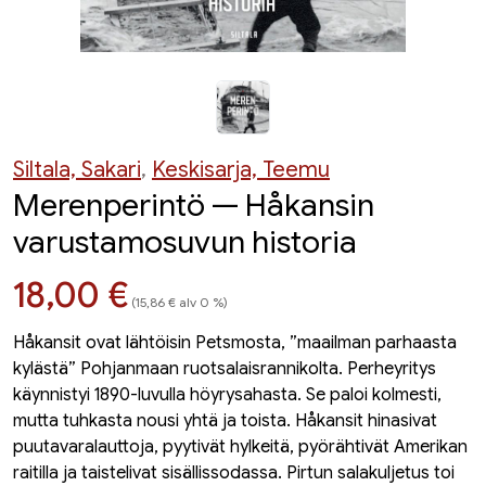
Siltala, Sakari
,
Keskisarja, Teemu
Merenperintö — Håkansin
varustamosuvun historia
Hinta nyt
18,00 €
(15,86 € alv 0 %)
Håkansit ovat lähtöisin Petsmosta, ”maailman parhaasta
kylästä” Pohjanmaan ruotsalaisrannikolta. Perheyritys
käynnistyi 1890-luvulla höyrysahasta. Se paloi kolmesti,
mutta tuhkasta nousi yhtä ja toista. Håkansit hinasivat
puutavaralauttoja, pyytivät hylkeitä, pyörähtivät Amerikan
raitilla ja taistelivat sisällissodassa. Pirtun salakuljetus toi