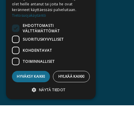
KATALOGIT
olet heille antanut tai joita he ovat
keränneet käyttäessäsi palveluitaan.
AJANKOHTAISTA
Tietosuojakäytäntö
EHDOTTOMASTI
HALUATKO KIRJAILIJAKSI
VÄLTTÄMÄTTÖMÄT
KIRJA TILAUSTYÖNÄ
SUORITUSKYVYLLISET
MEDIALLE
KOHDENTAVAT
LASKUTUSOSOITTEET
TOIMINNALLISET
SILTALA.FI
HYVÄKSY KAIKKI
HYLKÄÄ KAIKKI
E-JA ÄÄNIKIRJAT
ENNAKKOTILATTAVAT
NÄYTÄ TIEDOT
LAHJAKORTTI
Ehdottomasti välttämättömät
Suorituskyvylliset
Kohdentavat
Toiminnalliset