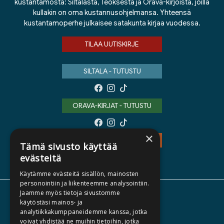
kustantamosta: Siltalasta, Teoksesta ja Orava-kirjoista, joilla
kullakin on oma kustannusohjelmansa. Yhteensä
kustantamoperhe julkaisee satakunta kirjaa vuodessa.
TILAA UUTISKIRJE
SILTALA - TUTUSTU
ORAVA-KIRJAT - TUTUSTU
×
TEOS - TUTUSTU
Tämä sivusto käyttää
evästeitä
Käytämme evästeitä sisällön, mainosten
personointiin ja liikenteemme analysointiin.
Jaamme myös tietoja sivustomme
TIETOA MEISTÄ
käytöstäsi mainos- ja
analytiikkakumppaneidemme kanssa, jotka
TEKIJÄT
voivat yhdistää ne muihin tietoihin, jotka