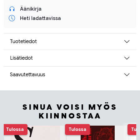
Äänikirja
Heti ladattavissa
Tuotetiedot
Lisätiedot
Saavutettavuus
SINUA VOISI MYÖS
KIINNOSTAA
Tuoteluettelon alku
Tulossa
Tulossa
Tul