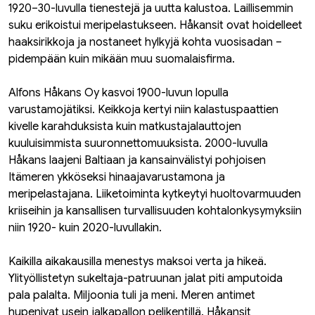
1920–30-luvulla tienestejä ja uutta kalustoa. Laillisemmin
suku erikoistui meripelastukseen. Håkansit ovat hoidelleet
haaksirikkoja ja nostaneet hylkyjä kohta vuosisadan –
pidempään kuin mikään muu suomalaisfirma.
Alfons Håkans Oy kasvoi 1900-luvun lopulla
varustamojätiksi. Keikkoja kertyi niin kalastuspaattien
kivelle karahduksista kuin matkustajalauttojen
kuuluisimmista suuronnettomuuksista. 2000-luvulla
Håkans laajeni Baltiaan ja kansainvälistyi pohjoisen
Itämeren ykköseksi hinaajavarustamona ja
meripelastajana. Liiketoiminta kytkeytyi huoltovarmuuden
kriiseihin ja kansallisen turvallisuuden kohtalonkysymyksiin
niin 1920- kuin 2020-luvullakin.
Kaikilla aikakausilla menestys maksoi verta ja hikeä.
Ylityöllistetyn sukeltaja-patruunan jalat piti amputoida
pala palalta. Miljoonia tuli ja meni. Meren antimet
hupenivat usein jalkapallon pelikentillä. Håkansit