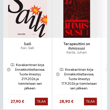
Saili
Terapeuttini on
Kari, Salli
ihmissusi
Karila, Juhani
Kovakantinen kirja
Ennakkotilattavissa.
Kovakantinen kirja
Tuote ilmestyy
Ennakkotilattavissa.
21.9.2026 ja
Tuote ilmestyy
toimitetaan sen
17.9.2026 ja toimitetaan
jälkeen.
sen jälkeen.
Hinta nyt
Hinta nyt
27,90 €
28,90 €
TILAA
TILAA