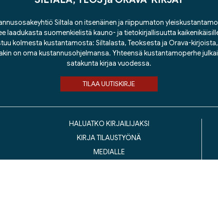
nnusosakeyhtiö Siltala on itsenäinen ja riippumaton yleiskustantamo
ee laadukasta suomenkielistä kauno- ja tietokirjallisuutta kaikenikäisill
tuu kolmesta kustantamosta: Siltalasta, Teoksesta ja Orava-kirjoista, j
lakin on oma kustannusohjelmansa. Yhteensä kustantamoperhe julka
satakunta kirjaa vuodessa.
TILAA UUTISKIRJE
HALUATKO KIRJAILIJAKSI
KIRJA TILAUSTYÖNÄ
MEDIALLE
LASKUTUSOSOITTEET