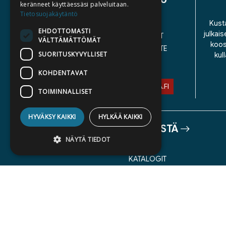
keränneet käyttäessäsi palveluitaan.
Tietosuojakäytäntö
YHTEYSTIEDOT
Kusta
EHDOTTOMASTI
julkais
YLEISET TOIMITUSEHDOT
VÄLTTÄMÄTTÖMÄT
koos
SAAVUTETTAVUUSSELOSTE
SUORITUSKYVYLLISET
kul
TIETOSUOJASELOSTE
KOHDENTAVAT
ASIAKASPALVELU@STORIA.FI
TOIMINNALLISET
HYVÄKSY KAIKKI
HYLKÄÄ KAIKKI
TIETOA MEISTÄ
NÄYTÄ TIEDOT
TEKIJÄT
KATALOGIT
AJANKOHTAISTA
Ehdottomasti välttämättömät
Suorituskyvylliset
Kohdentavat
Toiminnalliset
Ehdottomasti välttämättömät evästeet