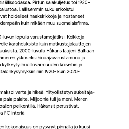
t sisällissodassa. Pirtun salakuljetus toi 1920–
kalustoa. Laillisemmin suku erikoistui
vat hoidelleet haaksirikkoja ja nostaneet
pidempään kuin mikään muu suomalaisfirma.
-luvun lopulla varustamojätiksi. Keikkoja
ivelle karahduksista kuin matkustajalauttojen
uksista. 2000-luvulla Håkans laajeni Baltiaan
 Itämeren ykköseksi hinaajavarustamona ja
a kytkeytyi huoltovarmuuden kriiseihin ja
htalonkysymyksiin niin 1920- kuin 2020-
maksoi verta ja hikeä. Ylityöllistetyn sukeltaja-
 pala palalta. Miljoonia tuli ja meni. Meren
allon pelikentillä. Håkansit perustivat,
sa FC Interiä.
en kokonaisuus on pysynyt pinnalla jo kuusi