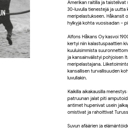
Amerikan raitilla ja taisteliva
30-luvulla tienestejä ja uutta 
meripelastukseen. Håkansit o
hylkyjä kohta vuosisadan – 
Alfons Håkans Oy kasvoi 1900
kertyi niin kalastuspaattien k
kuuluisimmista suuronnettomu
ja kansainvälistyi pohjoisen
meripelastajana. Liiketoimint
kansallisen turvallisuuden ko
luvullakin.
Kaikilla aikakausilla menestys 
patruunan jalat piti amputoida
antimet hupenivat usein jalkap
omistivat ja rahoittivat Turus
Suvun afäärien ja elämäntöid