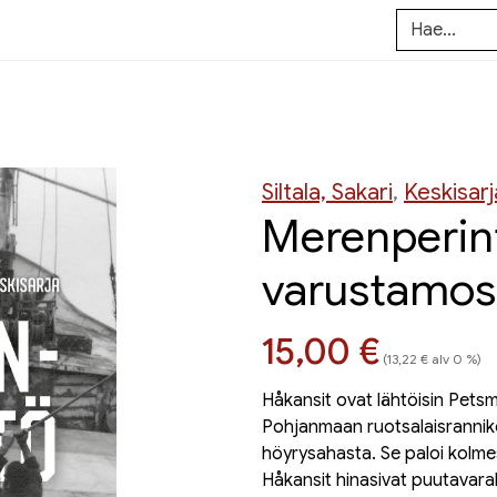
Siltala, Sakari
,
Keskisar
Merenperin
varustamosu
Hinta nyt
15,00 €
(13,22 € alv 0 %)
Håkansit ovat lähtöisin Pets
Pohjanmaan ruotsalaisrannikol
höyrysahasta. Se paloi kolmes
Håkansit hinasivat puutavaral