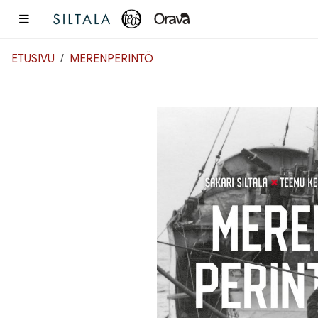
Pääsisältö
ETUSIVU
MERENPERINTÖ