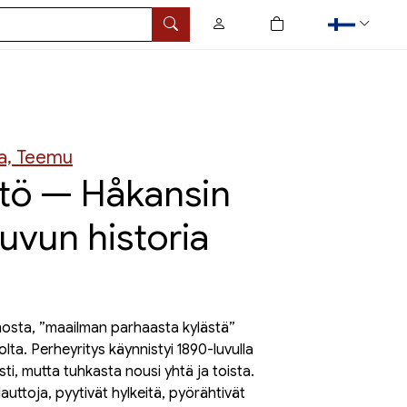
0
tuotetta ostoskorissa
Hae
ja, Teemu
tö — Håkansin
vun historia
mosta, ”maailman parhaasta kylästä”
ta. Perheyritys käynnistyi 1890-luvulla
ti, mutta tuhkasta nousi yhtä ja toista.
auttoja, pyytivät hylkeitä, pyörähtivät