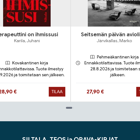
erapeuttini on ihmissusi
Seitsemän päivän avioli
Karila, Juhani
Järvikallas, Marko
Pehmeäkantinen kirja
Kovakantinen kirja
Ennakkotilattavissa. Tuote il
nnakkotilattavissa. Tuote ilmestyy
28.8.2026 ja toimitetaan 
.9.2026 ja toimitetaan sen jälkeen.
jälkeen.
Hinta nyt
Hinta nyt
28,90 €
27,90 €
TILAA
SILTALA, TEOS ja ORAVA-KIRJAT