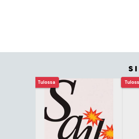
S
Tuoteluettelon alku
Tulossa
Tulos