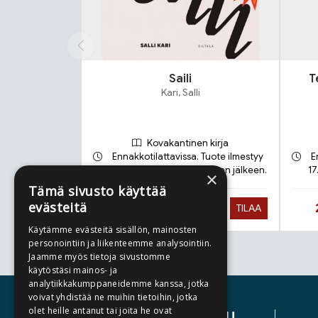
Saili
T
Kari, Salli
Kovakantinen kirja
Ennakkotilattavissa. Tuote ilmestyy
E
21.9.2026 ja toimitetaan sen jälkeen.
17
×
Tämä sivusto käyttää
evästeitä
Hinta nyt
27,90 €
TILAA
Käytämme evästeitä sisällön, mainosten
personointiin ja liikenteemme analysointiin.
Jaamme myös tietoja sivustomme
Tuoteluettelon loppu
käytöstäsi mainos- ja
analytiikkakumppaneidemme kanssa, jotka
voivat yhdistää ne muihin tietoihin, jotka
olet heille antanut tai joita he ovat
ASIAKASPALVELU