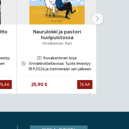
itto
Naurulokki ja pastori
Lok
huvipuistossa
S
Hotakainen, Kari
mestyy
Kovakantinen kirja
sen
Ennakkotilattavissa. Tuote ilmestyy
18.9.2026 ja toimitetaan sen jälkeen.
Toimit
Hinta nyt
Hinta 
25,90 €
9,90 €
TILAA
TILAA