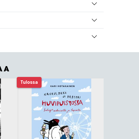
AA
Tulossa