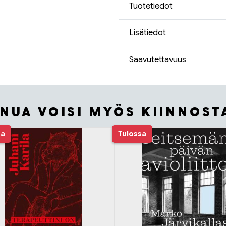
Tuotetiedot
Lisätiedot
Saavutettavuus
INUA VOISI MYÖS KIINNOST
sa
Tulossa