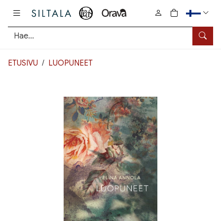
Pääsisältö
0
tuotetta osto
Hae
ETUSIVU
LUOPUNEET