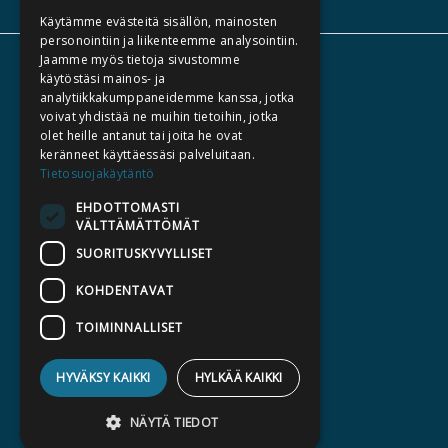
Käytämme evästeitä sisällön, mainosten
personointiin ja liikenteemme analysointiin.
Jaamme myös tietoja sivustomme
TIETOA MEISTÄ
käytöstäsi mainos- ja
analytiikkakumppaneidemme kanssa, jotka
TEKIJÄT
voivat yhdistää ne muihin tietoihin, jotka
KATALOGIT
olet heille antanut tai joita he ovat
keränneet käyttäessäsi palveluitaan.
AJANKOHTAISTA
Tietosuojakäytäntö
EHDOTTOMASTI
HALUATKO KIRJAILIJAKSI
VÄLTTÄMÄTTÖMÄT
KIRJA TILAUSTYÖNÄ
SUORITUSKYVYLLISET
MEDIALLE
KOHDENTAVAT
LASKUTUSOSOITTEET
TOIMINNALLISET
SILTALA.FI
HYVÄKSY KAIKKI
HYLKÄÄ KAIKKI
E-JA ÄÄNIKIRJAT
ENNAKKOTILATTAVAT
NÄYTÄ TIEDOT
LAHJAKORTTI