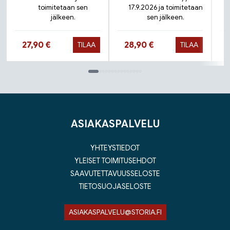
toimitetaan sen
17.9.2026 ja toimitetaan
jälkeen.
sen jälkeen.
Hinta nyt
Hinta nyt
27,90 €
28,90 €
TILAA
TILAA
Tuoteluettelon loppu
ASIAKASPALVELU
YHTEYSTIEDOT
YLEISET TOIMITUSEHDOT
SAAVUTETTAVUUSSELOSTE
TIETOSUOJASELOSTE
ASIAKASPALVELU@STORIA.FI