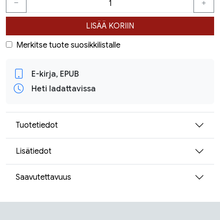
LISÄÄ KORIIN
Merkitse tuote suosikkilistalle
E-kirja, EPUB
Heti ladattavissa
Tuotetiedot
Lisätiedot
Saavutettavuus