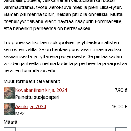
valoisalla puolella, vaikka hänen vastuullaan on sodan
vammauttama, työtä vieroksuva mies ja pieni Liisa-tytär.
Elämän piti mennä toisin, heidän piti olla onnellisia. Mutta
itsenäisyyspäivänä Vieno näyttää naapurin Forsmaneille,
että hänenkin perheensä on herrasväkeä.
Luopuneissa liikutaan sukupolvien ja yhteiskunnallisten
kerrosten välillä. Se on henkeä puristava romaani äidiksi
kasvamisesta ja tyttärenä pysymisestä. Se piirtää sadan
vuoden jänteellä unelmia kodista ja perheestä ja varjostaa
ne arjen tummilla sävyillä.
Muut formaatit tai variantit
Kovakantinen kirja, 2024
7,90 €
Painettu suojapaperi
Äänikirja, 2024
18,00 €
MP3
Määrä