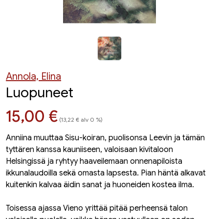
Annola, Elina
Luopuneet
Hinta nyt
15,00 €
(13,22 € alv 0 %)
Anniina muuttaa Sisu-koiran, puolisonsa Leevin ja tämän
tyttären kanssa kauniiseen, valoisaan kivitaloon
Helsingissä ja ryhtyy haaveilemaan onnenapiloista
ikkunalaudoilla sekä omasta lapsesta. Pian häntä alkavat
kuitenkin kalvaa äidin sanat ja huoneiden kostea ilma.
Toisessa ajassa Vieno yrittää pitää perheensä talon