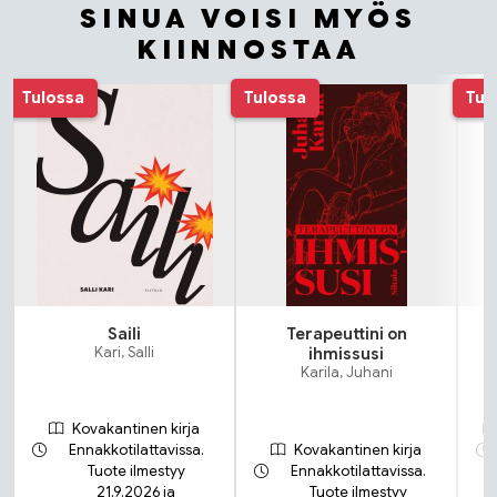
SINUA VOISI MYÖS
KIINNOSTAA
Tuoteluettelon alku
Tulossa
Tulossa
Tul
Saili
Terapeuttini on
Kari, Salli
ihmissusi
Karila, Juhani
Kovakantinen kirja
Ennakkotilattavissa.
Kovakantinen kirja
Tuote ilmestyy
Ennakkotilattavissa.
21.9.2026 ja
Tuote ilmestyy