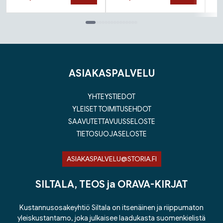
Tuoteluettelon loppu
ASIAKASPALVELU
YHTEYSTIEDOT
YLEISET TOIMITUSEHDOT
SAAVUTETTAVUUSSELOSTE
TIETOSUOJASELOSTE
ASIAKASPALVELU@STORIA.FI
SILTALA, TEOS ja ORAVA-KIRJAT
Kustannusosakeyhtiö Siltala on itsenäinen ja riippumaton
yleiskustantamo, joka julkaisee laadukasta suomenkielistä