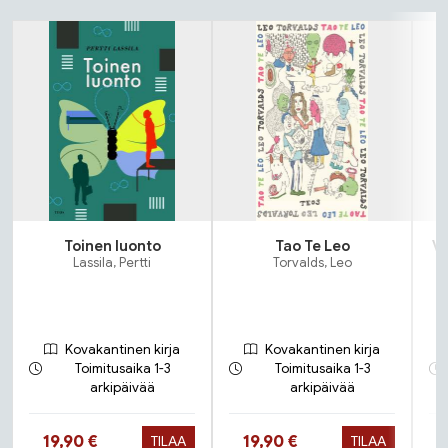
Tuoteluettelon alku
Toinen luonto
Tao Te Leo
Vi
Lassila, Pertti
Torvalds, Leo
Kovakantinen kirja
Kovakantinen kirja
Toimitusaika 1-3
Toimitusaika 1-3
arkipäivää
arkipäivää
Hinta nyt
Hinta nyt
19,90 €
19,90 €
TILAA
TILAA