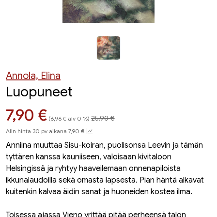
Annola, Elina
Luopuneet
Hinta aiemmin
Hinta nyt
7,90 €
25,90 €
(6,96 € alv 0 %)
Alin hinta 30 pv aikana 7,90 €
Anniina muuttaa Sisu-koiran, puolisonsa Leevin ja tämän
tyttären kanssa kauniiseen, valoisaan kivitaloon
Helsingissä ja ryhtyy haaveilemaan onnenapiloista
ikkunalaudoilla sekä omasta lapsesta. Pian häntä alkavat
kuitenkin kalvaa äidin sanat ja huoneiden kostea ilma.
Toisessa ajassa Vieno yrittää pitää perheensä talon