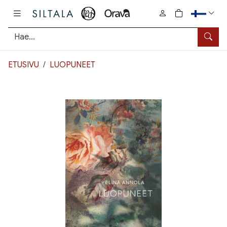
Pääsisältö
0
tuotetta osto
Hae
ETUSIVU
LUOPUNEET