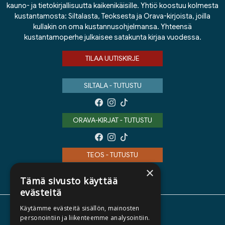
kauno- ja tietokirjallisuutta kaikenikäisille. Yhtiö koostuu kolmesta
kustantamosta: Siltalasta, Teoksesta ja Orava-kirjoista, joilla
kullakin on oma kustannusohjelmansa. Yhteensä
kustantamoperhe julkaisee satakunta kirjaa vuodessa.
TILAA UUTISKIRJE
SILTALA - TUTUSTU
ORAVA-KIRJAT - TUTUSTU
TEOS - TUTUSTU
×
Tämä sivusto käyttää
evästeitä
Käytämme evästeitä sisällön, mainosten
TIETOA MEISTÄ
personointiin ja liikenteemme analysointiin.