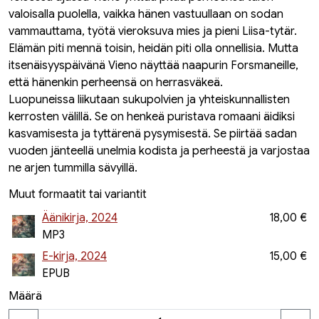
valoisalla puolella, vaikka hänen vastuullaan on sodan
vammauttama, työtä vieroksuva mies ja pieni Liisa-tytär.
Elämän piti mennä toisin, heidän piti olla onnellisia. Mutta
itsenäisyyspäivänä Vieno näyttää naapurin Forsmaneille,
että hänenkin perheensä on herrasväkeä.
Luopuneissa liikutaan sukupolvien ja yhteiskunnallisten
kerrosten välillä. Se on henkeä puristava romaani äidiksi
kasvamisesta ja tyttärenä pysymisestä. Se piirtää sadan
vuoden jänteellä unelmia kodista ja perheestä ja varjostaa
ne arjen tummilla sävyillä.
Muut formaatit tai variantit
Äänikirja, 2024
18,00 €
MP3
E-kirja, 2024
15,00 €
EPUB
Määrä