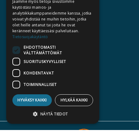
Jaamme myös tietoja sivustomme
TEKIJÄT
käytöstäsi mainos- ja
KATALOGIT
analytiikkakumppaneidemme kanssa, jotka
voivat yhdistää ne muihin tietoihin, jotka
AJANKOHTAISTA
olet heille antanut tai joita he ovat
keränneet käyttäessäsi palveluitaan.
HALUATKO KIRJAILIJAKSI
Tietosuojakäytäntö
KIRJA TILAUSTYÖNÄ
EHDOTTOMASTI
VÄLTTÄMÄTTÖMÄT
MEDIALLE
SUORITUSKYVYLLISET
LASKUTUSOSOITTEET
KOHDENTAVAT
SILTALA.FI
TOIMINNALLISET
E-JA ÄÄNIKIRJAT
ENNAKKOTILATTAVAT
HYVÄKSY KAIKKI
HYLKÄÄ KAIKKI
LAHJAKORTTI
NÄYTÄ TIEDOT
Ehdottomasti välttämättömät