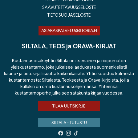
SAAVUTETTAVUUSSELOSTE
TIETOSUOJASELOSTE
ASIAKASPALVELU@STORIA.FI
SILTALA, TEOS ja ORAVA-KIRJAT
Kustannusosakeyhtiö Siltala on itsenäinen ja riippumaton
yleiskustantamo, joka julkaisee laadukasta suomenkielistä
kauno- ja tietokirjallisuutta kaikenikäisille. Yhtiö koostuu kolmesta
kustantamosta: Siltalasta, Teoksesta ja Orava-kirjoista, joilla
kullakin on oma kustannusohjelmansa. Yhteensä
kustantamoperhe julkaisee satakunta kirjaa vuodessa.
TILAA UUTISKIRJE
SILTALA - TUTUSTU