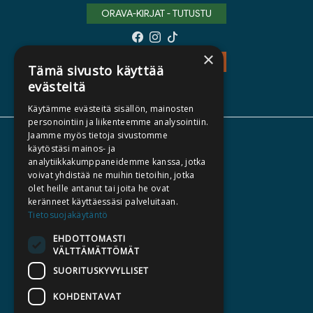
ORAVA-KIRJAT - TUTUSTU
×
TEOS - TUTUSTU
Tämä sivusto käyttää
evästeitä
Käytämme evästeitä sisällön, mainosten
personointiin ja liikenteemme analysointiin.
Jaamme myös tietoja sivustomme
TIETOA MEISTÄ
käytöstäsi mainos- ja
analytiikkakumppaneidemme kanssa, jotka
TEKIJÄT
voivat yhdistää ne muihin tietoihin, jotka
KATALOGIT
olet heille antanut tai joita he ovat
keränneet käyttäessäsi palveluitaan.
AJANKOHTAISTA
Tietosuojakäytäntö
EHDOTTOMASTI
HALUATKO KIRJAILIJAKSI
VÄLTTÄMÄTTÖMÄT
KIRJA TILAUSTYÖNÄ
SUORITUSKYVYLLISET
MEDIALLE
KOHDENTAVAT
LASKUTUSOSOITTEET