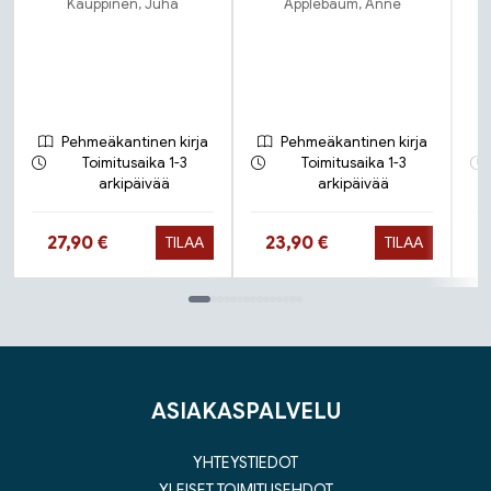
Kauppinen, Juha
Applebaum, Anne
Pehmeäkantinen kirja
Pehmeäkantinen kirja
Toimitusaika 1-3
Toimitusaika 1-3
arkipäivää
arkipäivää
Hinta nyt
Hinta nyt
H
27,90 €
23,90 €
TILAA
TILAA
Tuoteluettelon loppu
ASIAKASPALVELU
YHTEYSTIEDOT
YLEISET TOIMITUSEHDOT