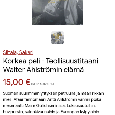
Siltala, Sakari
Korkea peli - Teollisuustitaani
Walter Ahlströmin elämä
Hinta nyt
15,00 €
(13,22 € alv 0 %)
Suomen suurimman yrityksen patruuna ja maan rikkain
mies. Afäärifennomaani Antti Ahlströmin vanhin poika,
mesenaatti Maire Gullichsenin isä. Luksusautoihin,
huvipursiin, salonkivaunuihin ja Euroopan kylpylöihin