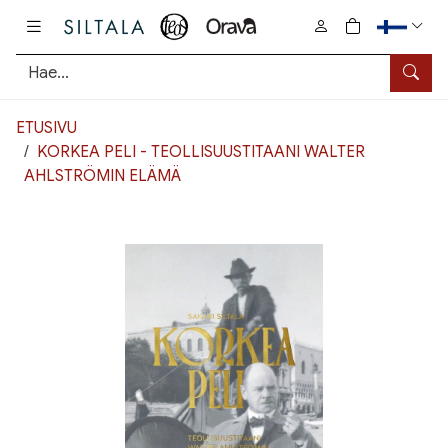
Pääsisältö
0
tuotetta osto
Hae
ETUSIVU
KORKEA PELI - TEOLLISUUSTITAANI WALTER
AHLSTRÖMIN ELÄMÄ