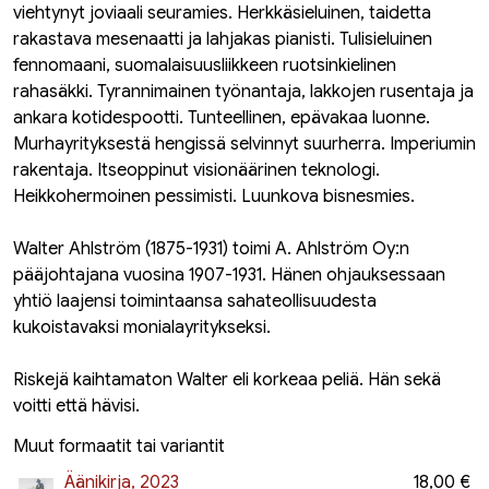
viehtynyt joviaali seuramies. Herkkäsieluinen, taidetta
rakastava mesenaatti ja lahjakas pianisti. Tulisieluinen
fennomaani, suomalaisuusliikkeen ruotsinkielinen
rahasäkki. Tyrannimainen työnantaja, lakkojen rusentaja ja
ankara kotidespootti. Tunteellinen, epävakaa luonne.
Murhayrityksestä hengissä selvinnyt suurherra. Imperiumin
rakentaja. Itseoppinut visionäärinen teknologi.
Heikkohermoinen pessimisti. Luunkova bisnesmies.
Walter Ahlström (1875-1931) toimi A. Ahlström Oy:n
pääjohtajana vuosina 1907-1931. Hänen ohjauksessaan
yhtiö laajensi toimintaansa sahateollisuudesta
kukoistavaksi monialayritykseksi.
Riskejä kaihtamaton Walter eli korkeaa peliä. Hän sekä
voitti että hävisi.
Muut formaatit tai variantit
Äänikirja, 2023
18,00 €