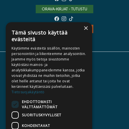
ORAVA-KIRJAT - TUTUSTU
×
TEOS - TUTUSTU
Tämä sivusto käyttää
evästeitä
Käytämme evästeitä sisällön, mainosten
personointiin ja liikenteemme analysointiin.
Jaamme myös tietoja sivustomme
TIETOA MEISTÄ
käytöstäsi mainos- ja
analytiikkakumppaneidemme kanssa, jotka
TEKIJÄT
voivat yhdistää ne muihin tietoihin, jotka
KATALOGIT
olet heille antanut tai joita he ovat
keränneet käyttäessäsi palveluitaan.
AJANKOHTAISTA
Tietosuojakäytäntö
EHDOTTOMASTI
HALUATKO KIRJAILIJAKSI
VÄLTTÄMÄTTÖMÄT
KIRJA TILAUSTYÖNÄ
SUORITUSKYVYLLISET
MEDIALLE
KOHDENTAVAT
LASKUTUSOSOITTEET