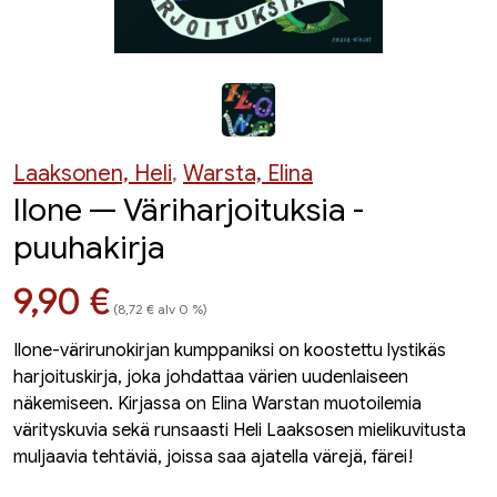
Laaksonen, Heli
,
Warsta, Elina
Ilone — Väriharjoituksia -
puuhakirja
Hinta nyt
9,90 €
(8,72 € alv 0 %)
Ilone-värirunokirjan kumppaniksi on koostettu lystikäs
harjoituskirja, joka johdattaa värien uudenlaiseen
näkemiseen. Kirjassa on Elina Warstan muotoilemia
värityskuvia sekä runsaasti Heli Laaksosen mielikuvitusta
muljaavia tehtäviä, joissa saa ajatella värejä, färei!