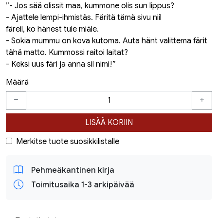
”- Jos sää olissit maa, kummone olis sun lippus?
- Ajattele lempi-ihmistäs. Färitä tämä sivu niil
färeil, ko hänest tule miäle.
- Sokia mummu on kova kutoma. Auta hänt valittema färit
tähä matto. Kummossi raitoi laitat?
- Keksi uus färi ja anna sil nimi!”
Määrä
LISÄÄ KORIIN
Merkitse tuote suosikkilistalle
Pehmeäkantinen kirja
Toimitusaika 1-3 arkipäivää