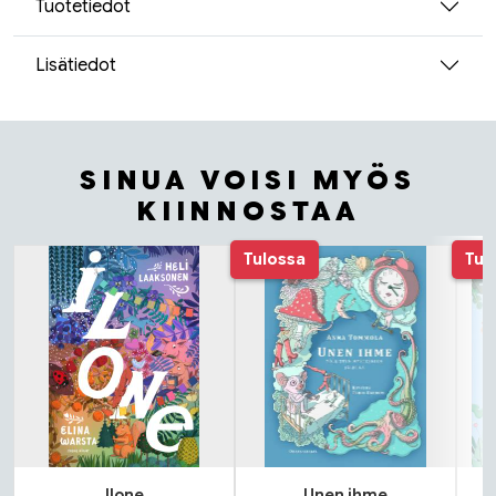
Tuotetiedot
Lisätiedot
SINUA VOISI MYÖS
KIINNOSTAA
Tuoteluettelon alku
Tulossa
Tul
Ilone
Unen ihme