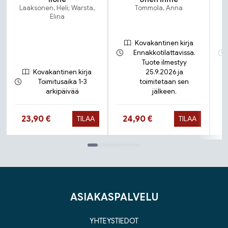
Laaksonen, Heli; Warsta,
Tommola, Anna
Elina
Kovakantinen kirja
Ennakkotilattavissa.
Tuote ilmestyy
Kovakantinen kirja
25.9.2026 ja
Toimitusaika 1-3
toimitetaan sen
arkipäivää
jälkeen.
Hinta nyt
Hinta nyt
23,90 €
24,90 €
TILAA
TILAA
Tuoteluettelon loppu
ASIAKASPALVELU
YHTEYSTIEDOT