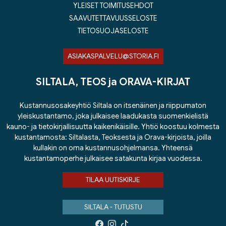
YLEISET TOIMITUSEHDOT
SAAVUTETTAVUUSSELOSTE
TIETOSUOJASELOSTE
ASIAKASPALVELU@STORIA.FI
SILTALA, TEOS ja ORAVA-KIRJAT
Kustannusosakeyhtiö Siltala on itsenäinen ja riippumaton
yleiskustantamo, joka julkaisee laadukasta suomenkielistä
kauno- ja tietokirjallisuutta kaikenikäisille. Yhtiö koostuu kolmesta
kustantamosta: Siltalasta, Teoksesta ja Orava-kirjoista, joilla
kullakin on oma kustannusohjelmansa. Yhteensä
kustantamoperhe julkaisee satakunta kirjaa vuodessa.
TILAA UUTISKIRJE
SILTALA - TUTUSTU