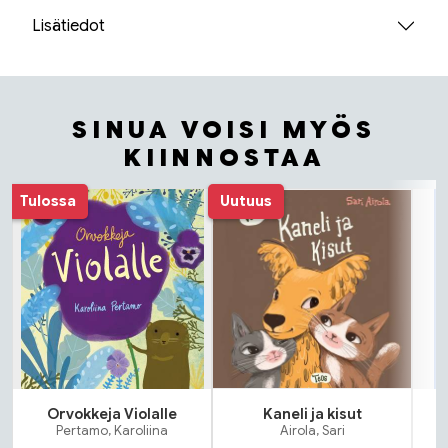
Lisätiedot
SINUA VOISI MYÖS
KIINNOSTAA
Tuoteluettelon alku
Tulossa
Uutuus
Orvokkeja Violalle
Kaneli ja kisut
Pertamo, Karoliina
Airola, Sari