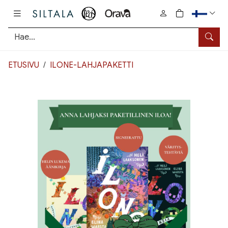
Pääsisältö
0
tuotetta osto
Hae
ETUSIVU
ILONE-LAHJAPAKETTI