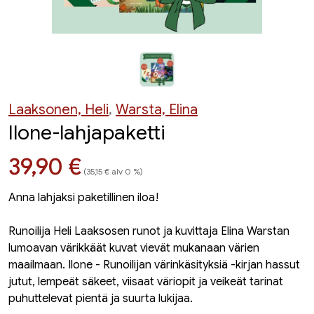
Laaksonen, Heli
,
Warsta, Elina
Ilone-lahjapaketti
Hinta nyt
39,90 €
(35,15 € alv 0 %)
Anna lahjaksi paketillinen iloa!
Runoilija Heli Laaksosen runot ja kuvittaja Elina Warstan
lumoavan värikkäät kuvat vievät mukanaan värien
maailmaan. Ilone - Runoilijan värinkäsityksiä -kirjan hassut
jutut, lempeät säkeet, viisaat väriopit ja veikeät tarinat
puhuttelevat pientä ja suurta lukijaa.