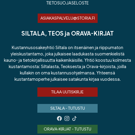
TIETOSUOJASELOSTE
ASIAKASPALVELU@STORIA.FI
SILTALA, TEOS ja ORAVA-KIRJAT
Kustannusosakeyhtiö Siltala on itsenäinen ja riippumaton
yleiskustantamo, joka julkaisee laadukasta suomenkielistä
kauno- ja tietokirjallisuutta kaikenikäisille. Yhtiö koostuu kolmesta
kustantamosta: Siltalasta, Teoksesta ja Orava-kirjoista, joilla
kullakin on oma kustannusohjelmansa. Yhteensä
kustantamoperhe julkaisee satakunta kirjaa vuodessa.
TILAA UUTISKIRJE
SILTALA - TUTUSTU
ORAVA-KIRJAT - TUTUSTU