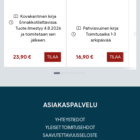
Kovakantinen kirja
Ennakkotilattavissa.
Tuote ilmestyy 4.8.2026
Pahvisivuinen kirja
ja toimitetaan sen
Toimitusaika 1-3
jälkeen.
arkipäivää
Hinta nyt
Hinta nyt
23,90 €
16,90 €
TILAA
TILAA
Tuoteluettelon loppu
ASIAKASPALVELU
YHTEYSTIEDOT
YLEISET TOIMITUSEHDOT
SAAVUTETTAVUUSSELOSTE