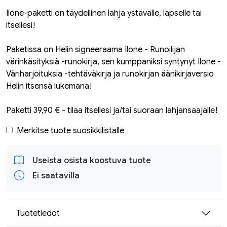
Ilone-paketti on täydellinen lahja ystävälle, lapselle tai
itsellesi!
Paketissa on Helin signeeraama Ilone - Runoilijan
värinkäsityksiä -runokirja, sen kumppaniksi syntynyt Ilone -
Väriharjoituksia -tehtäväkirja ja runokirjan äänikirjaversio
Helin itsensä lukemana!
Paketti 39,90 € - tilaa itsellesi ja/tai suoraan lahjansaajalle!
Merkitse tuote suosikkilistalle
Useista osista koostuva tuote
Ei saatavilla
Tuotetiedot