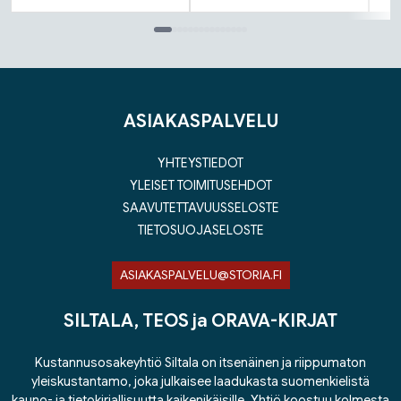
Tuoteluettelon loppu
ASIAKASPALVELU
YHTEYSTIEDOT
YLEISET TOIMITUSEHDOT
SAAVUTETTAVUUSSELOSTE
TIETOSUOJASELOSTE
ASIAKASPALVELU@STORIA.FI
SILTALA, TEOS ja ORAVA-KIRJAT
Kustannusosakeyhtiö Siltala on itsenäinen ja riippumaton
yleiskustantamo, joka julkaisee laadukasta suomenkielistä
kauno- ja tietokirjallisuutta kaikenikäisille. Yhtiö koostuu kolmesta