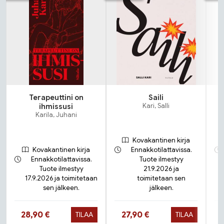
Terapeuttini on
Saili
N
ihmissusi
Kari, Salli
Karila, Juhani
Kovakantinen kirja
Kovakantinen kirja
Ennakkotilattavissa.
Ennakkotilattavissa.
Tuote ilmestyy
Tuote ilmestyy
21.9.2026 ja
17.9.2026 ja toimitetaan
toimitetaan sen
sen jälkeen.
jälkeen.
Hinta nyt
Hinta nyt
28,90 €
27,90 €
TILAA
TILAA