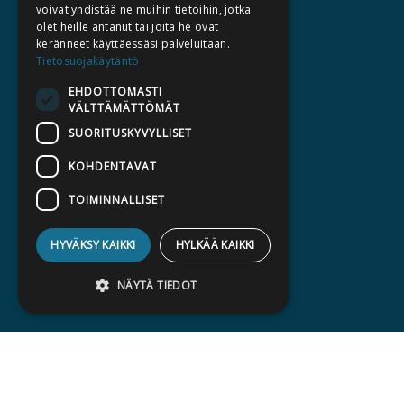
voivat yhdistää ne muihin tietoihin, jotka
KATALOGIT
olet heille antanut tai joita he ovat
keränneet käyttäessäsi palveluitaan.
AJANKOHTAISTA
Tietosuojakäytäntö
EHDOTTOMASTI
HALUATKO KIRJAILIJAKSI
VÄLTTÄMÄTTÖMÄT
KIRJA TILAUSTYÖNÄ
SUORITUSKYVYLLISET
MEDIALLE
KOHDENTAVAT
LASKUTUSOSOITTEET
TOIMINNALLISET
SILTALA.FI
HYVÄKSY KAIKKI
HYLKÄÄ KAIKKI
E-JA ÄÄNIKIRJAT
ENNAKKOTILATTAVAT
NÄYTÄ TIEDOT
LAHJAKORTTI
Ehdottomasti välttämättömät
Suorituskyvylliset
Kohdentavat
Toiminnalliset