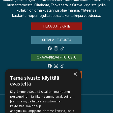
kustantamosta: Siltalasta, Teoksesta ja Orava-kirjoista, joilla
kullakin on oma kustannusohjelmansa. Yhteensä
kustantamoperhe julkaisee satakunta kirjaa vuodessa.
TILAA UUTISKIRJE
SILTALA - TUTUSTU
ORAVA-KIRJAT - TUTUSTU
×
TEOS - TUTUSTU
Tämä sivusto käyttää
evästeitä
Käytämme evästeitä sisällön, mainosten
personointiin ja liikenteemme analysointiin.
Jaamme myös tietoja sivustomme
TIETOA MEISTÄ
käytöstäsi mainos- ja
analytiikkakumppaneidemme kanssa, jotka
TEKIJÄT