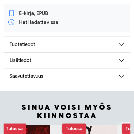
E-kirja, EPUB
Heti ladattavissa
Tuotetiedot
Lisätiedot
Saavutettavuus
SINUA VOISI MYÖS
KIINNOSTAA
Tuoteluettelon alku
Tulossa
Tulossa
Tul