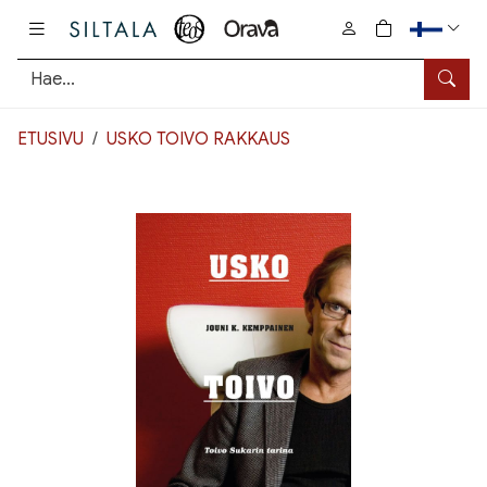
Pääsisältö
0
tuotetta osto
Hae
ETUSIVU
USKO TOIVO RAKKAUS