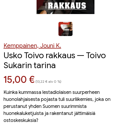
Kemppainen, Jouni K.
Usko Toivo rakkaus — Toivo
Sukarin tarina
Hinta nyt
15,00 €
(13,22 € alv 0 %)
Kuinka kummassa lestadiolaisen suurperheen
huonolahjaisesta pojasta tuli suurliikemies, joka on
perustanut yhden Suomen suurimmista
huonekaluketjuista ja rakentanut jättimäisiä
ostoskeskuksia?