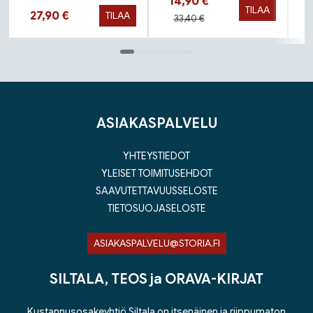
Hinta nyt
14,90 €
TILAA
Hinta nyt
27,90 €
TILAA
Hinta aiemmin
33,40 €
Tuoteluettelon loppu
ASIAKASPALVELU
YHTEYSTIEDOT
YLEISET TOIMITUSEHDOT
SAAVUTETTAVUUSSELOSTE
TIETOSUOJASELOSTE
ASIAKASPALVELU@STORIA.FI
SILTALA, TEOS ja ORAVA-KIRJAT
Kustannusosakeyhtiö Siltala on itsenäinen ja riippumaton