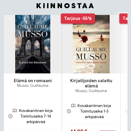
KIINNOSTAA
Tuoteluettelon alku
Tarjous
-55%
Tar
Elämä on romaani
Kirjailijoiden salattu
Musso, Guillaume
elämä
Musso, Guillaume
Kovakantinen kirja
Kovakantinen kirja
Toimitusaika 1-3
Toimitusaika 7-14
arkipäivää
arkipäivää