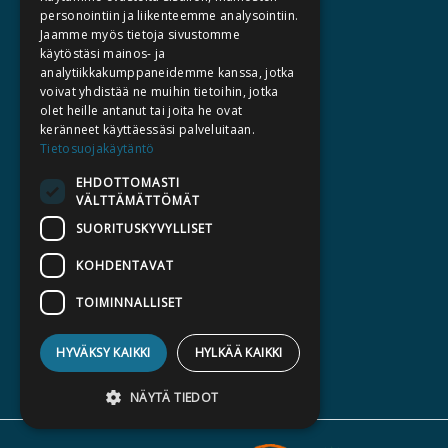
TIETOA MEISTÄ
personointiin ja liikenteemme analysointiin.
Jaamme myös tietoja sivustomme
TEKIJÄT
käytöstäsi mainos- ja
KATALOGIT
analytiikkakumppaneidemme kanssa, jotka
voivat yhdistää ne muihin tietoihin, jotka
AJANKOHTAISTA
olet heille antanut tai joita he ovat
keränneet käyttäessäsi palveluitaan.
HALUATKO KIRJAILIJAKSI
Tietosuojakäytäntö
KIRJA TILAUSTYÖNÄ
EHDOTTOMASTI
VÄLTTÄMÄTTÖMÄT
MEDIALLE
SUORITUSKYVYLLISET
LASKUTUSOSOITTEET
KOHDENTAVAT
SILTALA.FI
TOIMINNALLISET
E-JA ÄÄNIKIRJAT
ENNAKKOTILATTAVAT
HYVÄKSY KAIKKI
HYLKÄÄ KAIKKI
LAHJAKORTTI
NÄYTÄ TIEDOT