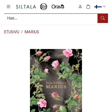
Pääsisältö
0
tuotetta osto
Hae
ETUSIVU
MARIUS