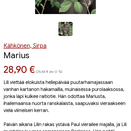
Kähkönen, Sirpa
Marius
Hinta nyt
28,90 €
(25,46 € alv 0 %)
Lili viettää elokuista hellepäivää puutarhamajassaan
vanhan kartanon hakamailla, muinaisessa purolaaksossa,
jonka läpi kulkee raitiotie. Hän odottaa Mariusta,
ihailemaansa nuorta ranskalaista, saapuvaksi vieraakseen
vielä viimeisen kerran.
Päivän aikana Lilin rakas ystävä Paul vierailee majalla, ja Lili