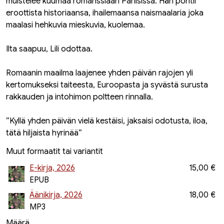
muistelee kuumaa romanssiaan Pariisissa. Hän pohtii
eroottista historiaansa, ihailemaansa naismaalaria joka
maalasi hehkuvia mieskuvia, kuolemaa.
Ilta saapuu, Lili odottaa.
Romaanin maailma laajenee yhden päivän rajojen yli
kertomukseksi taiteesta, Euroopasta ja syvästä surusta
rakkauden ja intohimon poltteen rinnalla.
”Kyllä yhden päivän vielä kestäisi, jaksaisi odotusta, iloa,
tätä hiljaista hyrinää”
Muut formaatit tai variantit
E-kirja, 2026
15,00 €
EPUB
Äänikirja, 2026
18,00 €
MP3
Määrä