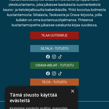
yleiskustantamo, joka julkaisee laadukasta suomenkielistä
kauno- ja tietokirjallisuutta kaikenikäisille. Yhtiö koostuu kolmesta
kustantamosta: Siltalasta, Teoksesta ja Orava-kirjoista, joilla
kullakin on oma kustannusohjelmansa. Yhteensä
kustantamoperhe julkaisee satakunta kirjaa vuodessa.
TILAA UUTISKIRJE
SILTALA - TUTUSTU
ORAVA-KIRJAT - TUTUSTU
TEOS - TUTUSTU
×
Tämä sivusto käyttää
evästeitä
Käytämme evästeitä sisällön, mainosten