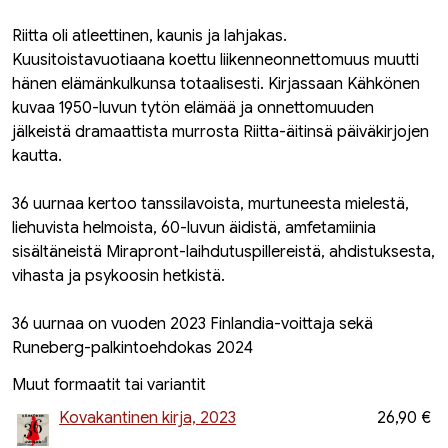
Riitta oli atleettinen, kaunis ja lahjakas.
Kuusitoistavuotiaana koettu liikenneonnettomuus muutti
hänen elämänkulkunsa totaalisesti. Kirjassaan Kähkönen
kuvaa 1950-luvun tytön elämää ja onnettomuuden
jälkeistä dramaattista murrosta Riitta-äitinsä päiväkirjojen
kautta.
36 uurnaa kertoo tanssilavoista, murtuneesta mielestä,
liehuvista helmoista, 60-luvun äidistä, amfetamiinia
sisältäneistä Mirapront-laihdutuspillereistä, ahdistuksesta,
vihasta ja psykoosin hetkistä.
36 uurnaa on vuoden 2023 Finlandia-voittaja sekä
Runeberg-palkintoehdokas 2024
Muut formaatit tai variantit
Kovakantinen kirja, 2023
26,90 €