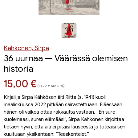
Kähkönen, Sirpa
36 uurnaa — Väärässä olemisen
historia
Hinta nyt
15,00 €
(13,22 € alv 0 %)
Kirjailija Sirpa Kähkösen äiti Riitta (s. 1941) kuoli
maaliskuussa 2022 pitkään sairastettuaan. Eläessään
hänen oli vaikea ottaa rakkautta vastaan. ”En sure
kuolemaasi, suren elämääsi”, Sirpa Kähkönen kirjoittaa
tietäen hyvin, että äiti ei pitäisi lauseesta ja toteaisi sen
kuultuaan yksikantaan: ”Teeskentelet.”