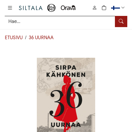
Pääsisältö
0
tuotetta osto
Hae
ETUSIVU
36 UURNAA