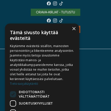
ORAVA-KIRJAT - TUTUSTU
×
TEOS - TUTUSTU
Tämä sivusto käyttää
evästeitä
Käytämme evästeitä sisällön, mainosten
personointiin ja liikenteemme analysointiin.
Jaamme myös tietoja sivustomme
TIETOA MEISTÄ
käytöstäsi mainos- ja
analytiikkakumppaneidemme kanssa, jotka
TEKIJÄT
voivat yhdistää ne muihin tietoihin, jotka
KATALOGIT
olet heille antanut tai joita he ovat
keränneet käyttäessäsi palveluitaan.
AJANKOHTAISTA
Tietosuojakäytäntö
EHDOTTOMASTI
HALUATKO KIRJAILIJAKSI
VÄLTTÄMÄTTÖMÄT
KIRJA TILAUSTYÖNÄ
SUORITUSKYVYLLISET
MEDIALLE