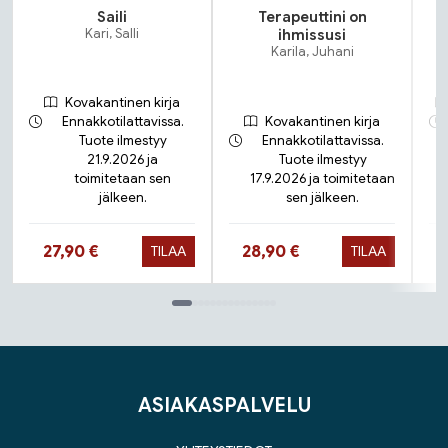
Saili
Terapeuttini on
Kari, Salli
ihmissusi
Karila, Juhani
Kovakantinen kirja
Ennakkotilattavissa.
Kovakantinen kirja
Tuote ilmestyy
Ennakkotilattavissa.
21.9.2026 ja
Tuote ilmestyy
toimitetaan sen
17.9.2026 ja toimitetaan
jälkeen.
sen jälkeen.
Hinta nyt
Hinta nyt
27,90 €
28,90 €
TILAA
TILAA
Tuoteluettelon loppu
ASIAKASPALVELU