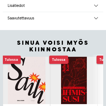
Lisätiedot
Saavutettavuus
SINUA VOISI MYÖS
KIINNOSTAA
Tuoteluettelon alku
Tulossa
Tulossa
Tul