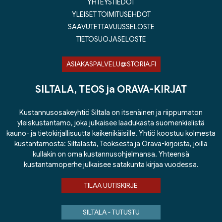
YHTEYSTIEDOT
YLEISET TOIMITUSEHDOT
SAAVUTETTAVUUSSELOSTE
TIETOSUOJASELOSTE
ASIAKASPALVELU@STORIA.FI
SILTALA, TEOS ja ORAVA-KIRJAT
Kustannusosakeyhtiö Siltala on itsenäinen ja riippumaton
yleiskustantamo, joka julkaisee laadukasta suomenkielistä
kauno- ja tietokirjallisuutta kaikenikäisille. Yhtiö koostuu kolmesta
kustantamosta: Siltalasta, Teoksesta ja Orava-kirjoista, joilla
kullakin on oma kustannusohjelmansa. Yhteensä
kustantamoperhe julkaisee satakunta kirjaa vuodessa.
TILAA UUTISKIRJE
SILTALA - TUTUSTU