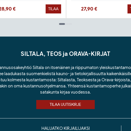
Hinta nyt
Hinta nyt
28,90 €
27,90 €
TILAA
SILTALA, TEOS ja ORAVA-KIRJAT
nnusosakeyhtiö Siltala on itsenäinen ja riippumaton yleiskustantamo
ee laadukasta suomenkielistä kauno- ja tietokirjallisuutta kaikenikäisill
tuu kolmesta kustantamosta: Siltalasta, Teoksesta ja Orava-kirjoista, j
lakin on oma kustannusohjelmansa. Yhteensä kustantamoperhe julka
satakunta kirjaa vuodessa.
TILAA UUTISKIRJE
HALUATKO KIRJAILIJAKSI