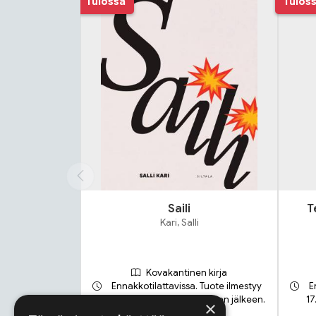
Tulossa
Tulos
Saili
T
Kari, Salli
Kovakantinen kirja
Ennakkotilattavissa. Tuote ilmestyy
E
21.9.2026 ja toimitetaan sen jälkeen.
17
×