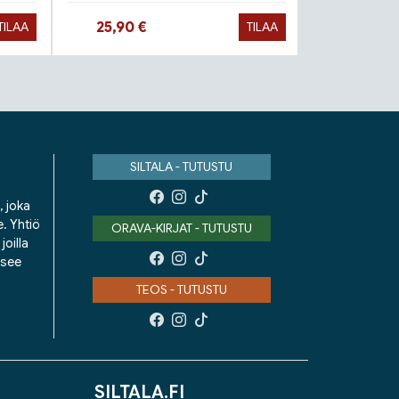
Hinta nyt
Hinta 
25,90 €
9,90 €
TILAA
TILAA
SILTALA - TUTUSTU
, joka
e. Yhtiö
ORAVA-KIRJAT - TUTUSTU
oilla
isee
TEOS - TUTUSTU
SILTALA.FI