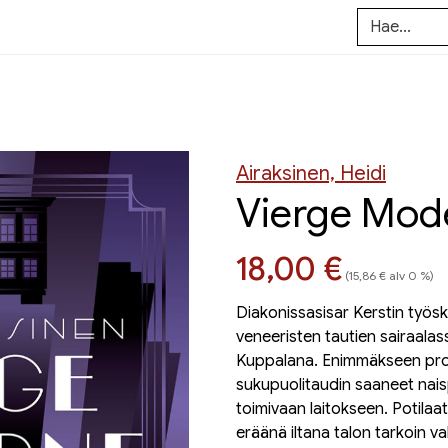
Airaksinen, Heidi
Vierge Mod
Hinta nyt
18,00 €
(15,86 € alv 0 %)
Diakonissasisar Kerstin työsk
veneeristen tautien sairaala
Kuppalana. Enimmäkseen prost
sukupuolitaudin saaneet nai
toimivaan laitokseen. Potilaat
eräänä iltana talon tarkoin va