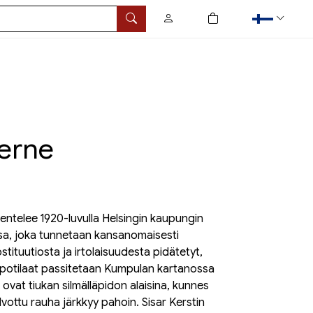
0
tuotetta ostoskorissa
Hae
erne
entelee 1920-luvulla Helsingin kaupungin
ssa, joka tunnetaan kansanomaisesti
ituutiosta ja irtolaisuudesta pidätetyt,
spotilaat passitetaan Kumpulan kartanossa
 ovat tiukan silmälläpidon alaisina, kunnes
lvottu rauha järkkyy pahoin. Sisar Kerstin