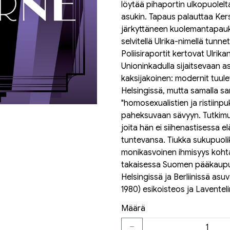
löytää pihaportin ulkopuolelt
asukin. Tapaus palauttaa Ker
järkyttäneen kuolemantapauks
selvitellä Ulrika-nimellä tun
Poliisiraportit kertovat Ulrika
Unioninkadulla sijaitsevaan 
kaksijakoinen: modernit tuul
Helsingissä, mutta samalla s
"homosexualistien ja ristiinpu
paheksuvaan sävyyn. Tutkimuk
joita hän ei siihenastisessa 
tuntevansa. Tiukka sukupuol
monikasvoinen ihmisyys koht
takaisessa Suomen pääkaupu
Helsingissä ja Berliinissä asu
1980) esikoisteos ja Lavente
Määrä