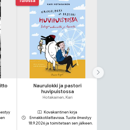
Tulossa
itto
Naurulokki ja pastori
Lok
huvipuistossa
S
Hotakainen, Kari
mestyy
Kovakantinen kirja
sen
Ennakkotilattavissa. Tuote ilmestyy
18.9.2026 ja toimitetaan sen jälkeen.
Toimit