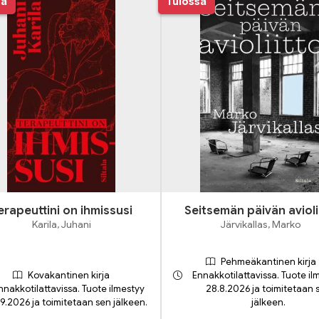
sa
Tulossa
erapeuttini on ihmissusi
Seitsemän päivän avioli
Karila, Juhani
Järvikallas, Marko
Pehmeäkantinen kirja
Kovakantinen kirja
Ennakkotilattavissa. Tuote il
nnakkotilattavissa. Tuote ilmestyy
28.8.2026 ja toimitetaan 
.9.2026 ja toimitetaan sen jälkeen.
jälkeen.