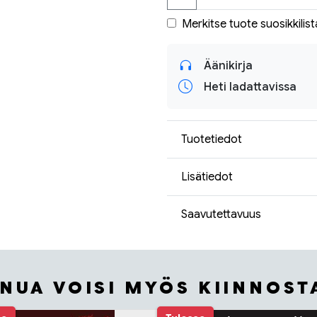
Merkitse tuote suosikkilist
Äänikirja
Heti ladattavissa
Tuotetiedot
Lisätiedot
Saavutettavuus
INUA VOISI MYÖS KIINNOST