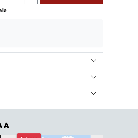
alle
AA