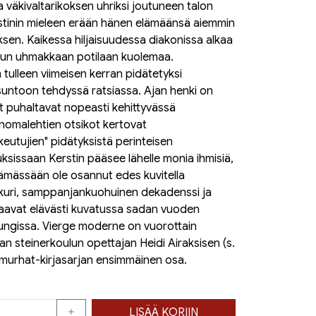
a väkivaltarikoksen uhriksi joutuneen talon
stinin mieleen erään hänen elämäänsä aiemmin
en. Kaikessa hiljaisuudessa diakonissa alkaa
netun uhmakkaan potilaan kuolemaa.
n tulleen viimeisen kerran pidätetyksi
asuntoon tehdyssä ratsiassa. Ajan henki on
et puhaltavat nopeasti kehittyvässä
anomalehtien otsikot kertovat
keutujien" pidätyksistä perinteisen
sissaan Kerstin pääsee lähelle monia ihmisiä,
elämässään ole osannut edes kuvitella
ikuri, samppanjankuohuinen dekadenssi ja
aavat elävästi kuvatussa sadan vuoden
ngissa. Vierge moderne on vuorottain
van steinerkoulun opettajan Heidi Airaksisen (s.
limurhat-kirjasarjan ensimmäinen osa.
LISÄÄ KORIIN