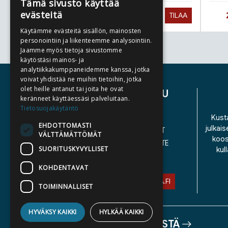
Tämä sivusto käyttää
evästeitä
Hinta nyt
27,90 €
TILAA
Käytämme evästeitä sisällön, mainosten
personointiin ja liikenteemme analysointiin.
Jaamme myös tietoja sivustomme
Tuoteluettelon loppu
käytöstäsi mainos- ja
analytiikkakumppaneidemme kanssa, jotka
voivat yhdistää ne muihin tietoihin, jotka
olet heille antanut tai joita he ovat
ASIAKASPALVELU
keränneet käyttäessäsi palveluitaan.
Tietosuojakäytäntö
YHTEYSTIEDOT
Kusta
EHDOTTOMASTI
julkais
YLEISET TOIMITUSEHDOT
VÄLTTÄMÄTTÖMÄT
koos
SAAVUTETTAVUUSSELOSTE
SUORITUSKYVYLLISET
kul
TIETOSUOJASELOSTE
KOHDENTAVAT
ASIAKASPALVELU@STORIA.FI
TOIMINNALLISET
HYVÄKSY KAIKKI
HYLKÄÄ KAIKKI
TIETOA MEISTÄ