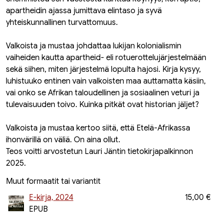
apartheidin ajassa jumittava elintaso ja syvä
yhteiskunnallinen turvattomuus.
Valkoista ja mustaa johdattaa lukijan kolonialismin
vaiheiden kautta apartheid- eli rotuerottelujärjestelmään
sekä siihen, miten järjestelmä lopulta hajosi. Kirja kysyy,
luhistuuko entinen vain valkoisten maa auttamatta käsiin,
vai onko se Afrikan taloudellinen ja sosiaalinen veturi ja
tulevaisuuden toivo. Kuinka pitkät ovat historian jäljet?
Valkoista ja mustaa kertoo siitä, että Etelä-Afrikassa
ihonvärillä on väliä. On aina ollut.
Teos voitti arvostetun Lauri Jäntin tietokirjapalkinnon
2025.
Muut formaatit tai variantit
E-kirja, 2024
15,00 €
EPUB