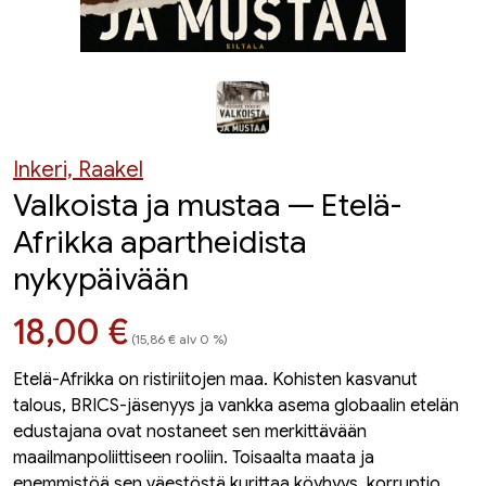
Inkeri, Raakel
Valkoista ja mustaa — Etelä-
Afrikka apartheidista
nykypäivään
Hinta nyt
18,00 €
(15,86 € alv 0 %)
Etelä-Afrikka on ristiriitojen maa. Kohisten kasvanut
talous, BRICS-jäsenyys ja vankka asema globaalin etelän
edustajana ovat nostaneet sen merkittävään
maailmanpoliittiseen rooliin. Toisaalta maata ja
enemmistöä sen väestöstä kurittaa köyhyys, korruptio,