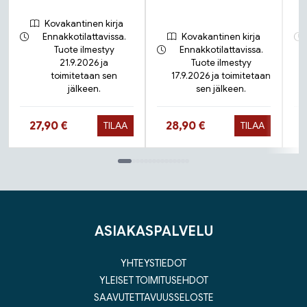
Kovakantinen kirja
Ennakkotilattavissa.
Kovakantinen kirja
Tuote ilmestyy
Ennakkotilattavissa.
21.9.2026 ja
Tuote ilmestyy
toimitetaan sen
17.9.2026 ja toimitetaan
jälkeen.
sen jälkeen.
Hinta nyt
Hinta nyt
27,90 €
28,90 €
TILAA
TILAA
Tuoteluettelon loppu
ASIAKASPALVELU
YHTEYSTIEDOT
YLEISET TOIMITUSEHDOT
SAAVUTETTAVUUSSELOSTE