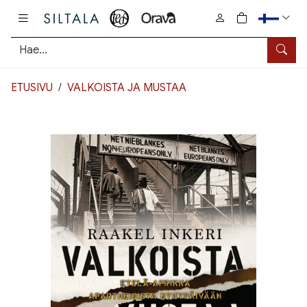
Pääsisältö
0
tuotetta osto
Hae
ETUSIVU
VALKOISTA JA MUSTAA