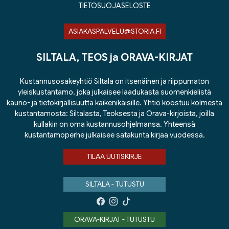
TIETOSUOJASELOSTE
ASIAKASPALVELU@STORIA.FI
SILTALA, TEOS ja ORAVA-KIRJAT
Kustannusosakeyhtiö Siltala on itsenäinen ja riippumaton
yleiskustantamo, joka julkaisee laadukasta suomenkielistä
kauno- ja tietokirjallisuutta kaikenikäisille. Yhtiö koostuu kolmesta
kustantamosta: Siltalasta, Teoksesta ja Orava-kirjoista, joilla
kullakin on oma kustannusohjelmansa. Yhteensä
kustantamoperhe julkaisee satakunta kirjaa vuodessa.
TILAA UUTISKIRJE
SILTALA - TUTUSTU
ORAVA-KIRJAT - TUTUSTU