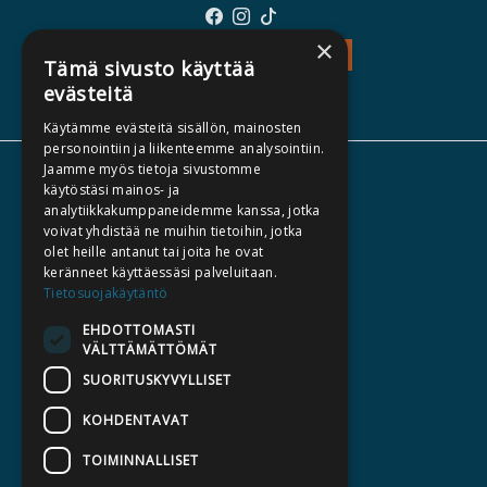
×
TEOS - TUTUSTU
Tämä sivusto käyttää
evästeitä
Käytämme evästeitä sisällön, mainosten
personointiin ja liikenteemme analysointiin.
Jaamme myös tietoja sivustomme
TIETOA MEISTÄ
käytöstäsi mainos- ja
analytiikkakumppaneidemme kanssa, jotka
TEKIJÄT
voivat yhdistää ne muihin tietoihin, jotka
KATALOGIT
olet heille antanut tai joita he ovat
keränneet käyttäessäsi palveluitaan.
AJANKOHTAISTA
Tietosuojakäytäntö
EHDOTTOMASTI
HALUATKO KIRJAILIJAKSI
VÄLTTÄMÄTTÖMÄT
KIRJA TILAUSTYÖNÄ
SUORITUSKYVYLLISET
MEDIALLE
KOHDENTAVAT
LASKUTUSOSOITTEET
TOIMINNALLISET