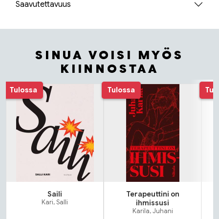
Saavutettavuus
SINUA VOISI MYÖS
KIINNOSTAA
Tuoteluettelon alku
Tulossa
Tulossa
Tul
Saili
Terapeuttini on
N
Kari, Salli
ihmissusi
Karila, Juhani