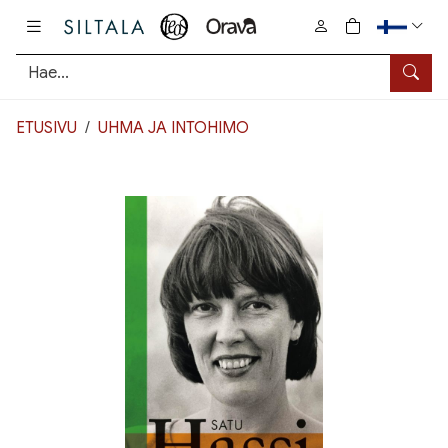
Pääsisältö
0
tuotetta osto
Hae
ETUSIVU
UHMA JA INTOHIMO