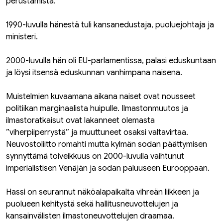
perustamista.
1990-luvulla hänestä tuli kansanedustaja, puoluejohtaja ja
ministeri.
2000-luvulla hän oli EU-parlamentissa, palasi eduskuntaan
ja löysi itsensä eduskunnan vanhimpana naisena.
Muistelmien kuvaamana aikana naiset ovat nousseet
politiikan marginaalista huipulle. Ilmastonmuutos ja
ilmastoratkaisut ovat lakanneet olemasta
”viherpiiperrystä” ja muuttuneet osaksi valtavirtaa.
Neuvostoliitto romahti mutta kylmän sodan päättymisen
synnyttämä toiveikkuus on 2000-luvulla vaihtunut
imperialistisen Venäjän ja sodan paluuseen Eurooppaan.
Hassi on seurannut näköalapaikalta vihreän liikkeen ja
puolueen kehitystä sekä hallitusneuvottelujen ja
kansainvälisten ilmastoneuvottelujen draamaa.