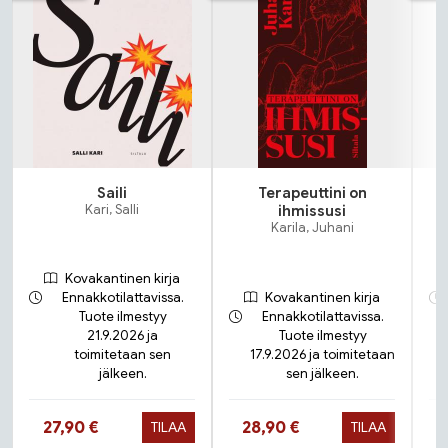
Saili
Terapeuttini on
N
Kari, Salli
ihmissusi
Karila, Juhani
Kovakantinen kirja
Ennakkotilattavissa.
Kovakantinen kirja
Tuote ilmestyy
Ennakkotilattavissa.
21.9.2026 ja
Tuote ilmestyy
toimitetaan sen
17.9.2026 ja toimitetaan
jälkeen.
sen jälkeen.
Hinta nyt
Hinta nyt
27,90 €
28,90 €
TILAA
TILAA