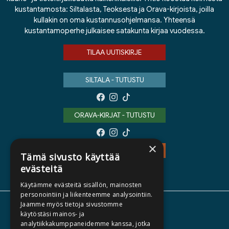
kustantamosta: Siltalasta, Teoksesta ja Orava-kirjoista, joilla
kullakin on oma kustannusohjelmansa. Yhteensä
kustantamoperhe julkaisee satakunta kirjaa vuodessa.
TILAA UUTISKIRJE
SILTALA - TUTUSTU
ORAVA-KIRJAT - TUTUSTU
×
TEOS - TUTUSTU
Tämä sivusto käyttää
evästeitä
Käytämme evästeitä sisällön, mainosten
personointiin ja liikenteemme analysointiin.
Jaamme myös tietoja sivustomme
TIETOA MEISTÄ
käytöstäsi mainos- ja
analytiikkakumppaneidemme kanssa, jotka
TEKIJÄT