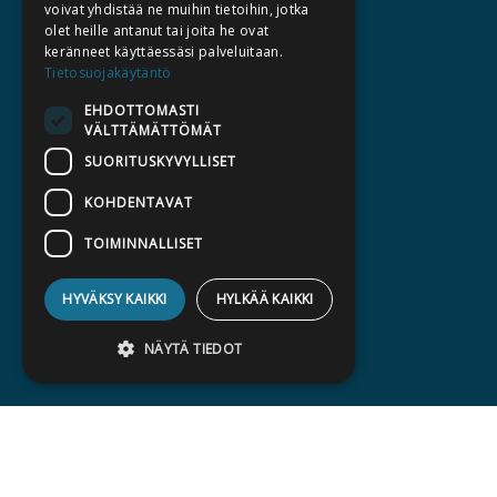
voivat yhdistää ne muihin tietoihin, jotka
KATALOGIT
olet heille antanut tai joita he ovat
keränneet käyttäessäsi palveluitaan.
AJANKOHTAISTA
Tietosuojakäytäntö
EHDOTTOMASTI
HALUATKO KIRJAILIJAKSI
VÄLTTÄMÄTTÖMÄT
KIRJA TILAUSTYÖNÄ
SUORITUSKYVYLLISET
MEDIALLE
KOHDENTAVAT
LASKUTUSOSOITTEET
TOIMINNALLISET
SILTALA.FI
HYVÄKSY KAIKKI
HYLKÄÄ KAIKKI
E-JA ÄÄNIKIRJAT
ENNAKKOTILATTAVAT
NÄYTÄ TIEDOT
LAHJAKORTTI
Ehdottomasti välttämättömät
Suorituskyvylliset
Kohdentavat
Toiminnalliset