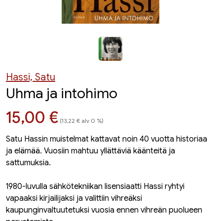
Hassi, Satu
Uhma ja intohimo
Hinta nyt
15,00 €
(13,22 € alv 0 %)
Satu Hassin muistelmat kattavat noin 40 vuotta historiaa
ja elämää. Vuosiin mahtuu yllättäviä käänteitä ja
sattumuksia.
1980-luvulla sähkötekniikan lisensiaatti Hassi ryhtyi
vapaaksi kirjailijaksi ja valittiin vihreäksi
kaupunginvaltuutetuksi vuosia ennen vihreän puolueen