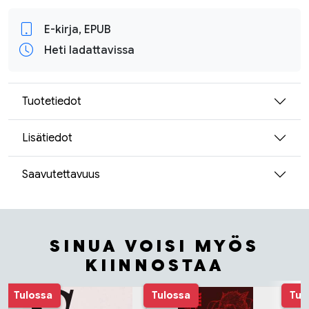
E-kirja, EPUB
Heti ladattavissa
Tuotetiedot
Lisätiedot
Saavutettavuus
SINUA VOISI MYÖS
KIINNOSTAA
Tuoteluettelon alku
Tulossa
Tulossa
Tul