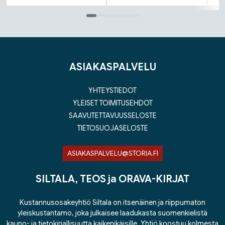
Tuoteluettelon loppu
ASIAKASPALVELU
YHTEYSTIEDOT
YLEISET TOIMITUSEHDOT
SAAVUTETTAVUUSSELOSTE
TIETOSUOJASELOSTE
ASIAKASPALVELU@STORIA.FI
SILTALA, TEOS ja ORAVA-KIRJAT
Kustannusosakeyhtiö Siltala on itsenäinen ja riippumaton
yleiskustantamo, joka julkaisee laadukasta suomenkielistä
kauno- ja tietokirjallisuutta kaikenikäisille. Yhtiö koostuu kolmesta