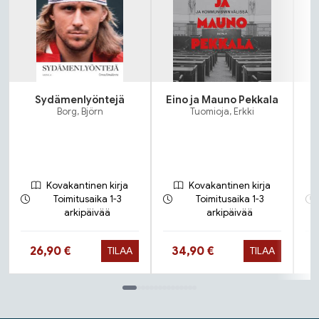
Sydämenlyöntejä
Eino ja Mauno Pekkala
Borg, Björn
Tuomioja, Erkki
Kovakantinen kirja
Kovakantinen kirja
Toimitusaika 1-3
Toimitusaika 1-3
arkipäivää
arkipäivää
Hinta nyt
Hinta nyt
26,90 €
34,90 €
TILAA
TILAA
Tuoteluettelon loppu