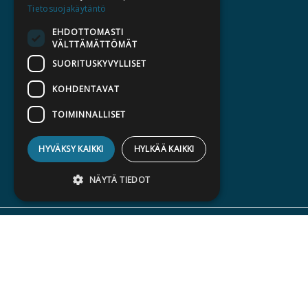
Tietosuojakäytäntö
HALUATKO KIRJAILIJAKSI
EHDOTTOMASTI
KIRJA TILAUSTYÖNÄ
VÄLTTÄMÄTTÖMÄT
MEDIALLE
SUORITUSKYVYLLISET
LASKUTUSOSOITTEET
KOHDENTAVAT
SILTALA.FI
TOIMINNALLISET
E-JA ÄÄNIKIRJAT
HYVÄKSY KAIKKI
HYLKÄÄ KAIKKI
ENNAKKOTILATTAVAT
LAHJAKORTTI
NÄYTÄ TIEDOT
Ehdottomasti välttämättömät
Suorituskyvylliset
Kohdentavat
Toiminnalliset
Kustannusosakeyhtiö Siltala, Suvilahdenkatu 7, 00500 Helsinki
Ehdottomasti välttämättömät evästeet
© 2026 Siltala
mahdollistavat verkkosivuston