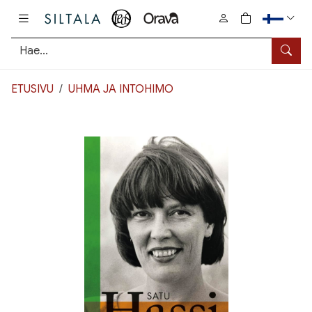
Pääsisältö
0
tuotetta osto
Hae
ETUSIVU
UHMA JA INTOHIMO