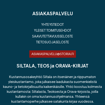
ASIAKASPALVELU
YHTEYSTIEDOT
YLEISET TOIMITUSEHDOT
SAAVUTETTAVUUSSELOSTE
TIETOSUOJASELOSTE
ASIAKASPALVELU@STORIA.FI
SILTALA, TEOS ja ORAVA-KIRJAT
Kustannusosakeyhtiö Siltala on itsenäinen ja riippumaton
yleiskustantamo, joka julkaisee laadukasta suomenkielistä
kauno- ja tietokirjallisuutta kaikenikäisille. Yhtiö koostuu kolmesta
kustantamosta: Siltalasta, Teoksesta ja Orava-kirjoista, joilla
kullakin on oma kustannusohjelmansa. Yhteensä
kustantamoperhe julkaisee satakunta kirjaa vuodessa.