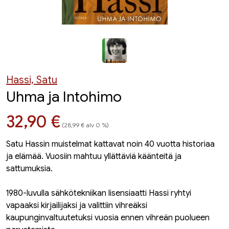
Hassi, Satu
Uhma ja Intohimo
Hinta nyt
32,90 €
(28,99 € alv 0 %)
Satu Hassin muistelmat kattavat noin 40 vuotta historiaa
ja elämää. Vuosiin mahtuu yllättäviä käänteitä ja
sattumuksia.
1980-luvulla sähkötekniikan lisensiaatti Hassi ryhtyi
vapaaksi kirjailijaksi ja valittiin vihreäksi
kaupunginvaltuutetuksi vuosia ennen vihreän puolueen