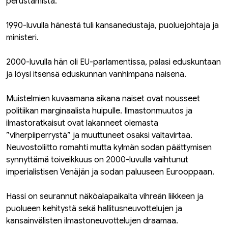
perustamista.
1990-luvulla hänestä tuli kansanedustaja, puoluejohtaja ja
ministeri.
2000-luvulla hän oli EU-parlamentissa, palasi eduskuntaan
ja löysi itsensä eduskunnan vanhimpana naisena.
Muistelmien kuvaamana aikana naiset ovat nousseet
politiikan marginaalista huipulle. Ilmastonmuutos ja
ilmastoratkaisut ovat lakanneet olemasta
”viherpiiperrystä” ja muuttuneet osaksi valtavirtaa.
Neuvostoliitto romahti mutta kylmän sodan päättymisen
synnyttämä toiveikkuus on 2000-luvulla vaihtunut
imperialistisen Venäjän ja sodan paluuseen Eurooppaan.
Hassi on seurannut näköalapaikalta vihreän liikkeen ja
puolueen kehitystä sekä hallitusneuvottelujen ja
kansainvälisten ilmastoneuvottelujen draamaa.