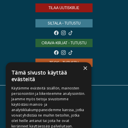
TILAA UUTISKIRJE
SILTALA - TUTUSTU
ORAVA-KIRJAT - TUTUSTU
TEOS - TUTUSTU
×
Tämä sivusto käyttää
evästeitä
Käytämme evästeitä sisällön, mainosten
personointiin ja liikenteemme analysointiin.
TIETOA MEISTÄ
Jaamme myös tietoja sivustomme
TEKIJÄT
käytöstäsi mainos- ja
analytiikkakumppaneidemme kanssa, jotka
KATALOGIT
voivat yhdistää ne muihin tietoihin, jotka
olet heille antanut tai joita he ovat
AJANKOHTAISTA
keränneet käyttäessäsi palveluitaan.