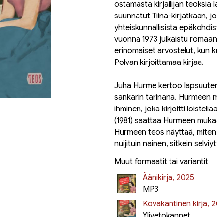
ostamasta kirjailijan teoksia 
suunnatut Tiina-kirjatkaan, joi
yhteiskunnallisista epäkohdist
vuonna 1973 julkaistu romaani 
erinomaiset arvos­telut, kun kr
Polvan kirjoittamaa kirjaa.
Juha Hurme kertoo lapsuuten
sankarin tarinana. Hurmeen m
ihminen, joka kirjoitti loisteliaa
(1981) saattaa Hurmeen mukaan
Hurmeen teos näyttää, miten
nuijituin nainen, sitkein selviyt
Muut formaatit tai variantit
Äänikirja, 2025
MP3
Kovakantinen kirja, 
Ylivetokannet