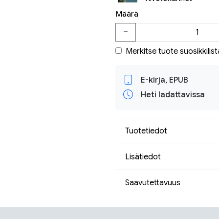
Määrä
Merkitse tuote suosikkilist
E-kirja, EPUB
Heti ladattavissa
Tuotetiedot
Lisätiedot
Saavutettavuus