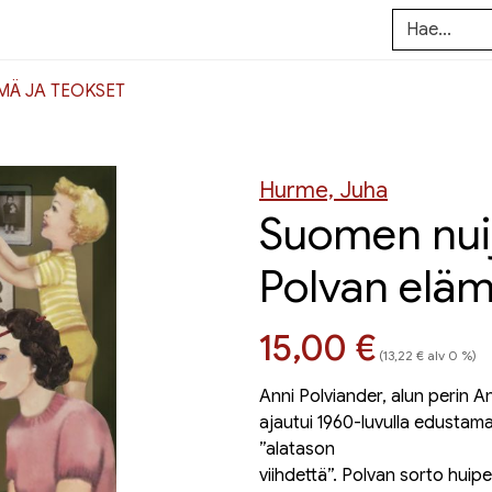
ÄMÄ JA TEOKSET
Hurme, Juha
Suomen nuij
Polvan eläm
Hinta nyt
15,00 €
(13,22 € alv 0 %)
Anni Polviander, alun perin An
ajautui 1960-luvulla edustamaa
”alatason
viihdettä”. Polvan sorto huipe