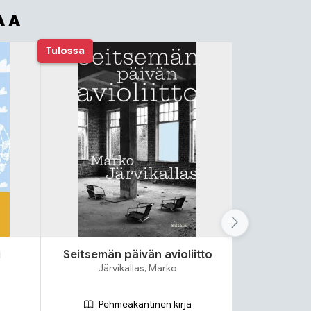
AA
Tulossa
i
Seitsemän päivän avioliitto
Lok
Järvikallas, Marko
S
Pehmeäkantinen kirja