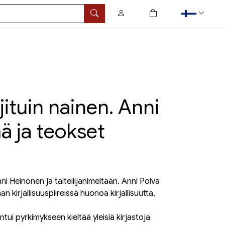
0
tuotetta ostoskorissa
Hae
ituin nainen. Anni
ä ja teokset
ni Heinonen ja taiteilijanimeltään. Anni Polva
n kirjallisuuspiireissä huonoa kirjallisuutta,
ntui pyrkimykseen kieltää yleisiä kirjastoja