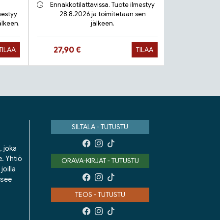
Ennakkotilattavissa. Tuote ilmestyy
mestyy
28.8.2026 ja toimitetaan sen
älkeen.
jälkeen.
Toimit
Hinta nyt
Hinta 
27,90 €
9,90 €
TILAA
TILAA
SILTALA - TUTUSTU
, joka
e. Yhtiö
ORAVA-KIRJAT - TUTUSTU
oilla
isee
TEOS - TUTUSTU