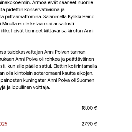
lainakokoelmiin. Armoa eivät saaneet nuorille
ta pidettiin konservatiivisina ja
a piittaamattomina. Salanimellä Kyllikki Heino
Minulla ei ole ketään sai ansaitusti
iitikot eivät tienneet kiittävänsä kirotun Anni
sa taidekasvattajan Anni Polvan tarinan
ukaan Anni Polva oli rohkea ja päättäväinen
sti, kun sille päälle sattui. Elettiin koti­rintamalla
 olla kiintoisin sotaromaani kautta aikojen.
 painosten kuningatar Anni Polva oli Suomen
yjä ja lopullinen voittaja.
18,00 €
2025
27,90 €