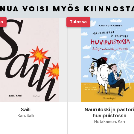
INUA VOISI MYÖS KIINNOST
sa
Tulossa
Saili
Naurulokki ja pastor
Kari, Salli
huvipuistossa
Hotakainen, Kari