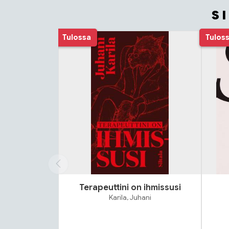
S
Tuoteluettelon alku
Tulossa
Tulos
Terapeuttini on ihmissusi
Karila, Juhani