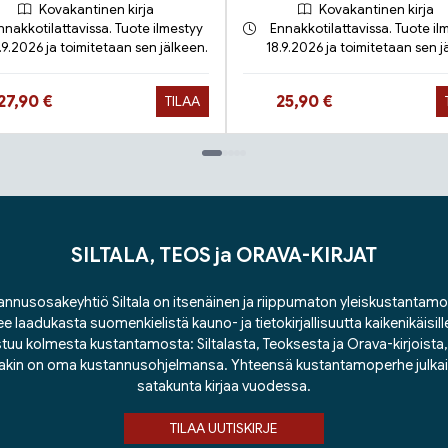
Kovakantinen kirja
Kovakantinen kirja
nnakkotilattavissa. Tuote ilmestyy
Ennakkotilattavissa. Tuote il
.9.2026 ja toimitetaan sen jälkeen.
18.9.2026 ja toimitetaan sen j
Hinta nyt
Hinta nyt
27,90 €
25,90 €
TILAA
SILTALA, TEOS ja ORAVA-KIRJAT
nnusosakeyhtiö Siltala on itsenäinen ja riippumaton yleiskustantamo
ee laadukasta suomenkielistä kauno- ja tietokirjallisuutta kaikenikäisill
tuu kolmesta kustantamosta: Siltalasta, Teoksesta ja Orava-kirjoista, j
lakin on oma kustannusohjelmansa. Yhteensä kustantamoperhe julka
satakunta kirjaa vuodessa.
TILAA UUTISKIRJE