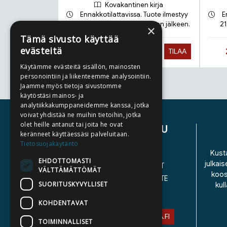
Kovakantinen kirja
Ennakkotilattavissa. Tuote ilmestyy
E
17.9.2026 ja toimitetaan sen jälkeen.
21
×
Tämä sivusto käyttää
evästeitä
Hinta nyt
28,90 €
TILAA
Käytämme evästeitä sisällön, mainosten
personointiin ja liikenteemme analysointiin.
Jaamme myös tietoja sivustomme
Tuoteluettelon loppu
käytöstäsi mainos- ja
analytiikkakumppaneidemme kanssa, jotka
voivat yhdistää ne muihin tietoihin, jotka
olet heille antanut tai joita he ovat
ASIAKASPALVELU
keränneet käyttäessäsi palveluitaan.
Tietosuojakäytäntö
YHTEYSTIEDOT
Kusta
EHDOTTOMASTI
julkais
YLEISET TOIMITUSEHDOT
VÄLTTÄMÄTTÖMÄT
koos
SAAVUTETTAVUUSSELOSTE
SUORITUSKYVYLLISET
kul
TIETOSUOJASELOSTE
KOHDENTAVAT
ASIAKASPALVELU@STORIA.FI
TOIMINNALLISET