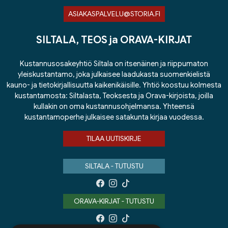
ASIAKASPALVELU@STORIA.FI
SILTALA, TEOS ja ORAVA-KIRJAT
Kustannusosakeyhtiö Siltala on itsenäinen ja riippumaton
yleiskustantamo, joka julkaisee laadukasta suomenkielistä
kauno- ja tietokirjallisuutta kaikenikäisille. Yhtiö koostuu kolmesta
kustantamosta: Siltalasta, Teoksesta ja Orava-kirjoista, joilla
kullakin on oma kustannusohjelmansa. Yhteensä
kustantamoperhe julkaisee satakunta kirjaa vuodessa.
TILAA UUTISKIRJE
SILTALA - TUTUSTU
ORAVA-KIRJAT - TUTUSTU