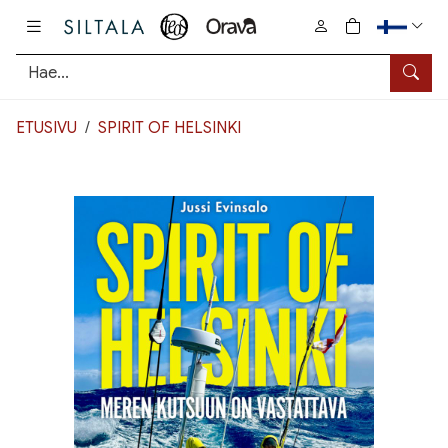
Pääsisältö
0
tuotetta osto
Hae
ETUSIVU
SPIRIT OF HELSINKI