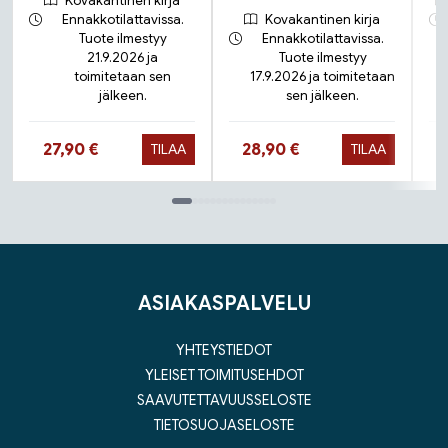
Kovakantinen kirja
Ennakkotilattavissa.
Kovakantinen kirja
Tuote ilmestyy
Ennakkotilattavissa.
21.9.2026 ja
Tuote ilmestyy
toimitetaan sen
17.9.2026 ja toimitetaan
jälkeen.
sen jälkeen.
Hinta nyt
Hinta nyt
27,90 €
28,90 €
TILAA
TILAA
Tuoteluettelon loppu
ASIAKASPALVELU
YHTEYSTIEDOT
YLEISET TOIMITUSEHDOT
SAAVUTETTAVUUSSELOSTE
TIETOSUOJASELOSTE