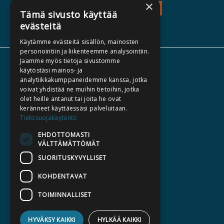
×
TEOS - TUTUSTU
Tämä sivusto käyttää
evästeitä
Käytämme evästeitä sisällön, mainosten
personointiin ja liikenteemme analysointiin.
Jaamme myös tietoja sivustomme
TIETOA MEISTÄ
käytöstäsi mainos- ja
analytiikkakumppaneidemme kanssa, jotka
TEKIJÄT
voivat yhdistää ne muihin tietoihin, jotka
KATALOGIT
olet heille antanut tai joita he ovat
keränneet käyttäessäsi palveluitaan.
AJANKOHTAISTA
Tietosuojakäytäntö
EHDOTTOMASTI
HALUATKO KIRJAILIJAKSI
VÄLTTÄMÄTTÖMÄT
KIRJA TILAUSTYÖNÄ
SUORITUSKYVYLLISET
MEDIALLE
KOHDENTAVAT
LASKUTUSOSOITTEET
TOIMINNALLISET
SILTALA.FI
HYVÄKSY KAIKKI
HYLKÄÄ KAIKKI
E-JA ÄÄNIKIRJAT