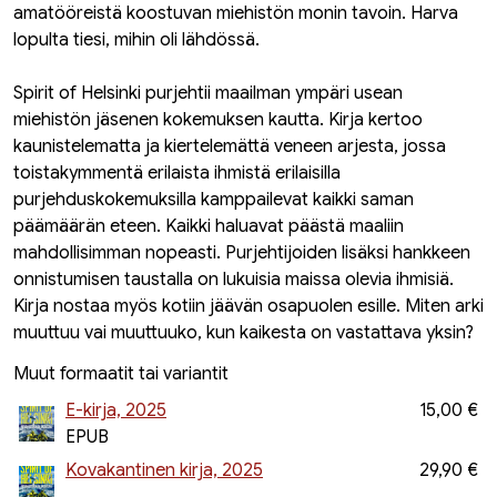
amatööreistä koostuvan miehistön monin tavoin. Harva
lopulta tiesi, mihin oli lähdössä.
Spirit of Helsinki purjehtii maailman ympäri usean
miehistön jäsenen kokemuksen kautta. Kirja kertoo
kaunistelematta ja kiertelemättä veneen arjesta, jossa
toistakymmentä erilaista ihmistä erilaisilla
purjehduskokemuksilla kamppailevat kaikki saman
päämäärän eteen. Kaikki haluavat päästä maaliin
mahdollisimman nopeasti. Purjehtijoiden lisäksi hankkeen
onnistumisen taustalla on lukuisia maissa olevia ihmisiä.
Kirja nostaa myös kotiin jäävän osapuolen esille. Miten arki
muuttuu vai muuttuuko, kun kaikesta on vastattava yksin?
Muut formaatit tai variantit
E-kirja, 2025
15,00 €
EPUB
Kovakantinen kirja, 2025
29,90 €