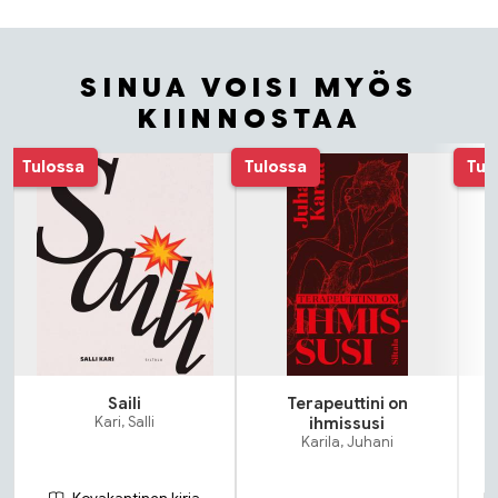
SINUA VOISI MYÖS
KIINNOSTAA
Tuoteluettelon alku
Tulossa
Tulossa
Tul
Saili
Terapeuttini on
Kari, Salli
ihmissusi
Karila, Juhani