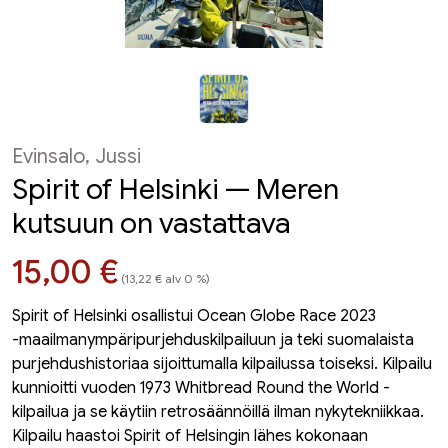
Evinsalo, Jussi
Spirit of Helsinki — Meren
kutsuun on vastattava
Hinta nyt
15,00 €
(13,22 € alv 0 %)
Spirit of Helsinki osallistui Ocean Globe Race 2023
-maailmanympäripurjehduskilpailuun ja teki suomalaista
purjehdushistoriaa sijoittumalla kilpailussa toiseksi. Kilpailu
kunnioitti vuoden 1973 Whitbread Round the World -
kilpailua ja se käytiin retrosäännöillä ilman nykytekniikkaa.
Kilpailu haastoi Spirit of Helsingin lähes kokonaan