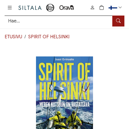
Pääsisältö
0
tuotetta osto
Hae
ETUSIVU
SPIRIT OF HELSINKI