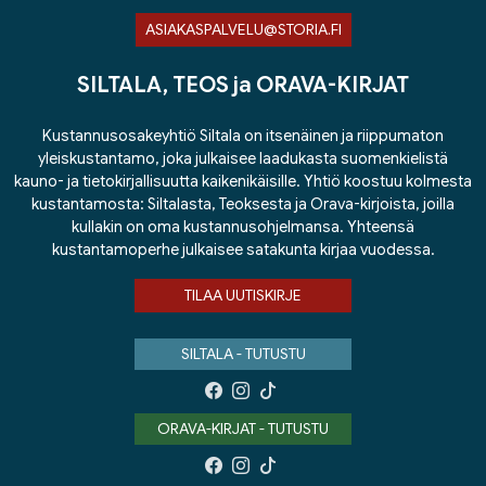
ASIAKASPALVELU@STORIA.FI
SILTALA, TEOS ja ORAVA-KIRJAT
Kustannusosakeyhtiö Siltala on itsenäinen ja riippumaton
yleiskustantamo, joka julkaisee laadukasta suomenkielistä
kauno- ja tietokirjallisuutta kaikenikäisille. Yhtiö koostuu kolmesta
kustantamosta: Siltalasta, Teoksesta ja Orava-kirjoista, joilla
kullakin on oma kustannusohjelmansa. Yhteensä
kustantamoperhe julkaisee satakunta kirjaa vuodessa.
TILAA UUTISKIRJE
SILTALA - TUTUSTU
ORAVA-KIRJAT - TUTUSTU