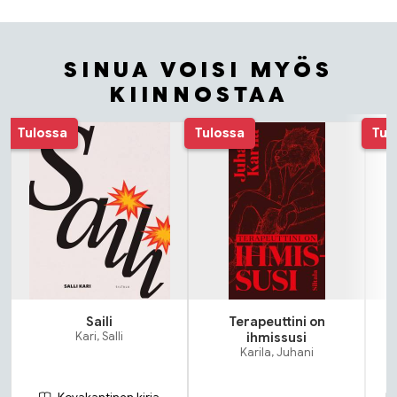
SINUA VOISI MYÖS
KIINNOSTAA
Tuoteluettelon alku
Tulossa
Tulossa
Tul
Saili
Terapeuttini on
Kari, Salli
ihmissusi
Karila, Juhani