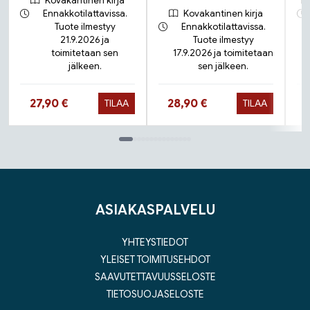
Kovakantinen kirja
Ennakkotilattavissa.
Kovakantinen kirja
Tuote ilmestyy
Ennakkotilattavissa.
21.9.2026 ja
Tuote ilmestyy
toimitetaan sen
17.9.2026 ja toimitetaan
jälkeen.
sen jälkeen.
Hinta nyt
Hinta nyt
27,90 €
28,90 €
TILAA
TILAA
Tuoteluettelon loppu
ASIAKASPALVELU
YHTEYSTIEDOT
YLEISET TOIMITUSEHDOT
SAAVUTETTAVUUSSELOSTE
TIETOSUOJASELOSTE