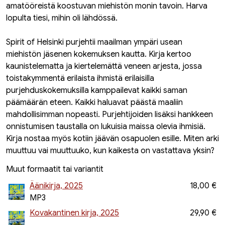
amatööreistä koostuvan miehistön monin tavoin. Harva
lopulta tiesi, mihin oli lähdössä.
Spirit of Helsinki purjehtii maailman ympäri usean
miehistön jäsenen kokemuksen kautta. Kirja kertoo
kaunistelematta ja kiertelemättä veneen arjesta, jossa
toistakymmentä erilaista ihmistä erilaisilla
purjehduskokemuksilla kamppailevat kaikki saman
päämäärän eteen. Kaikki haluavat päästä maaliin
mahdollisimman nopeasti. Purjehtijoiden lisäksi hankkeen
onnistumisen taustalla on lukuisia maissa olevia ihmisiä.
Kirja nostaa myös kotiin jäävän osapuolen esille. Miten arki
muuttuu vai muuttuuko, kun kaikesta on vastattava yksin?
Muut formaatit tai variantit
Äänikirja, 2025
18,00 €
MP3
Kovakantinen kirja, 2025
29,90 €