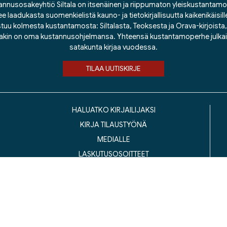
nnusosakeyhtiö Siltala on itsenäinen ja riippumaton yleiskustantamo
ee laadukasta suomenkielistä kauno- ja tietokirjallisuutta kaikenikäisill
tuu kolmesta kustantamosta: Siltalasta, Teoksesta ja Orava-kirjoista, j
lakin on oma kustannusohjelmansa. Yhteensä kustantamoperhe julka
satakunta kirjaa vuodessa.
TILAA UUTISKIRJE
HALUATKO KIRJAILIJAKSI
KIRJA TILAUSTYÖNÄ
MEDIALLE
LASKUTUSOSOITTEET