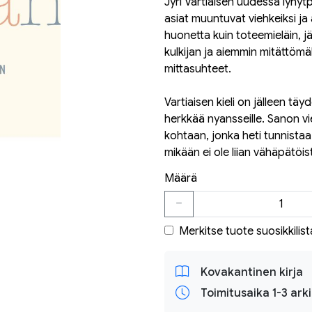
Jyri Vartiaisen uudessa lyhy
asiat muuntuvat viehkeiksi ja 
huonetta kuin toteemieläin, j
kulkijan ja aiemmin mitättömä
mittasuhteet.
Vartiaisen kieli on jälleen tä
herkkää nyansseille. Sanon v
kohtaan, jonka heti tunnistaa 
mikään ei ole liian vähäpätöis
Määrä
Merkitse tuote suosikkilist
Kovakantinen kirja
Toimitusaika 1-3 ark