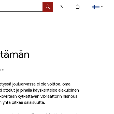
0
tuotetta ostoskorissa
Hae
ä tämän
a aiemmin
0 €
tyssä jouluarvassa ei ole voittoa, oma
i ottelut ja pihalla käyskentelee alakuloinen
kovirtaan kytkettävän vibraattorin hienous
 yhtä pitkää salaisuutta.