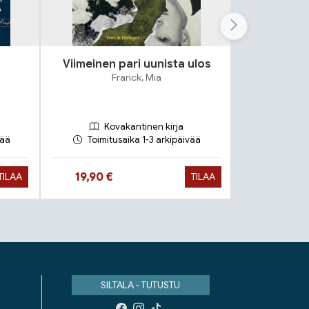
Viimeinen pari uunista ulos
Ko
Franck, Mia
Pyy
Kovakantinen kirja
Ko
vää
Toimitusaika 1-3 arkipäivää
Toimit
Hinta nyt
Hinta n
19,90 €
27,90 €
TILAA
TILAA
SILTALA - TUTUSTU