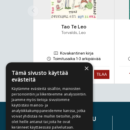
Tao Te Leo
Torvalds, Leo
Kovakantinen kirja
Toimitusaika 1-3 arkipäivää
×
Tämä sivusto käyttää
Hinta nyt
19,90 €
TILAA
evästeitä
Käytämme evästeitä sisällön, mainosten
personointiin ja liikenteemme analysointiin.
Tuoteluettelon loppu
Jaamme myös tietoja sivustomme
käytöstäsi mainos- ja
analytiikkakumppaneidemme kanssa, jotka
voivat yhdistää ne muihin tietoihin, jotka
ASIAKASPALVELU
olet heille antanut tai joita he ovat
keränneet käyttäessäsi palveluitaan.