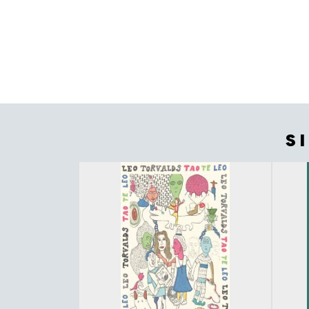
S
Tuoteluettelon alku