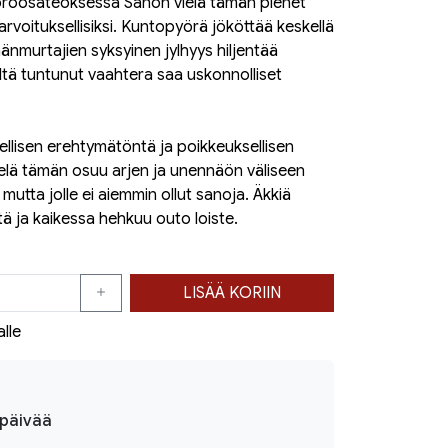
tproosateoksessa Sanon vielä tämän pienet
arvoituksellisiksi. Kuntopyörä jököttää keskellä
äänmurtajien syksyinen jylhyys hiljentää
ltä tuntunut vaahtera saa uskonnolliset
ydellisen erehtymätöntä ja poikkeuksellisen
ielä tämän osuu arjen ja unennäön väliseen
mutta jolle ei aiemmin ollut sanoja. Äkkiä
tä ja kaikessa hehkuu outo loiste.
LISÄÄ KORIIN
alle
ipäivää