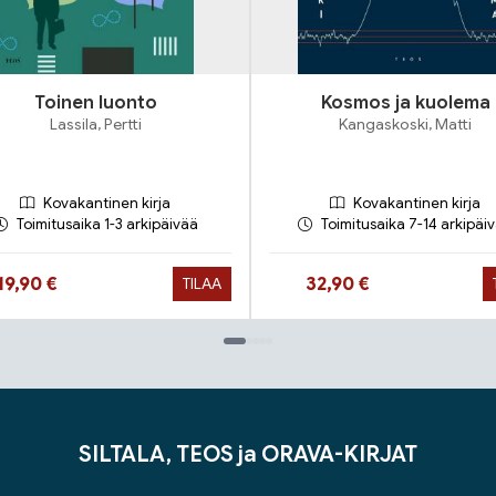
Toinen luonto
Kosmos ja kuolema
Lassila, Pertti
Kangaskoski, Matti
Kovakantinen kirja
Kovakantinen kirja
Toimitusaika 1-3 arkipäivää
Toimitusaika 7-14 arkipäi
Hinta nyt
Hinta nyt
19,90 €
32,90 €
TILAA
SILTALA, TEOS ja ORAVA-KIRJAT