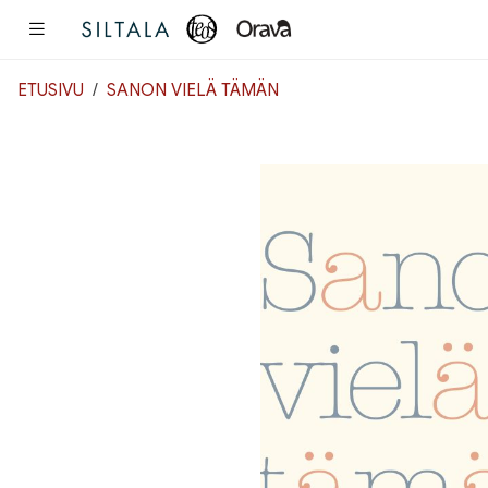
Pääsisältö
ETUSIVU
SANON VIELÄ TÄMÄN